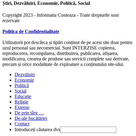
Știri, Dezvăluiri, Economie, Politică, Social
Copyright 2023 - Informatia Conteaza - Toate drepturile sunt
rezervate
Politica de Confidențialitate
Utilizatorii pot descărca și tipări conținut de pe acest site doar pentru
uzul personal sau necomercial. Sunt INTERZISE copierea,
reproducerea, recompilarea, distribuirea, publicarea, afișarea,
modificarea, crearea de produse sau servicii complete sau derivate,
precum și orice modalitate de exploatare a conținutului site-ului.
Dezvăluiri
Economie
Politică
Social
Educație
Religie
Externe
De prin târg …
De-ale bucătăriei
Contact
Introduceți căutarea dvs