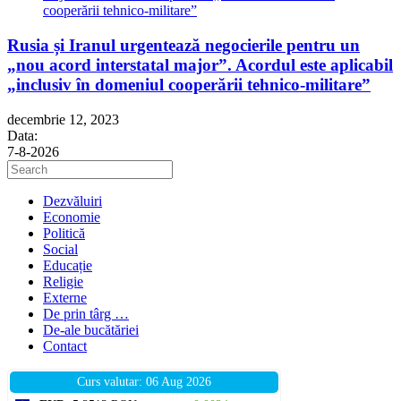
Rusia și Iranul urgentează negocierile pentru un
„nou acord interstatal major”. Acordul este aplicabil
„inclusiv în domeniul cooperării tehnico-militare”
decembrie 12, 2023
Data:
7-8-2026
Press
Escape
to
Dezvăluiri
close
Economie
the
Politică
search
Social
panel.
Educație
Religie
Externe
De prin târg …
De-ale bucătăriei
Contact
Curs valutar: 06 Aug 2026