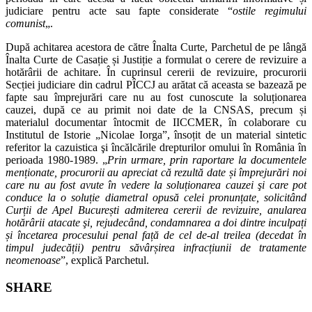
judiciare pentru acte sau fapte considerate “
ostile regimului
comunist
„.
După achitarea acestora de către Înalta Curte, Parchetul de pe lângă
Înalta Curte de Casație și Justiție a formulat o cerere de revizuire a
hotărârii de achitare. În cuprinsul cererii de revizuire, procurorii
Secției judiciare din cadrul PÎCCJ au arătat că aceasta se bazează pe
fapte sau împrejurări care nu au fost cunoscute la soluționarea
cauzei, după ce au primit noi date de la CNSAS, precum și
materialul documentar întocmit de IICCMER, în colaborare cu
Institutul de Istorie „Nicolae Iorga”, însoțit de un material sintetic
referitor la cazuistica şi încălcările drepturilor omului în România în
perioada 1980-1989. „
Prin urmare, prin raportare la documentele
menționate, procurorii au apreciat că rezultă date și împrejurări noi
care nu au fost avute în vedere la soluționarea cauzei şi care pot
conduce la o soluție diametral opusă celei pronunțate, solicitând
Curții de Apel București admiterea cererii de revizuire, anularea
hotărârii atacate şi, rejudecând, condamnarea a doi dintre inculpați
și încetarea procesului penal față de cel de-al treilea (decedat în
timpul judecății) pentru săvârșirea infracțiunii de tratamente
neomenoase
”, explică Parchetul.
Share
SHARE
this