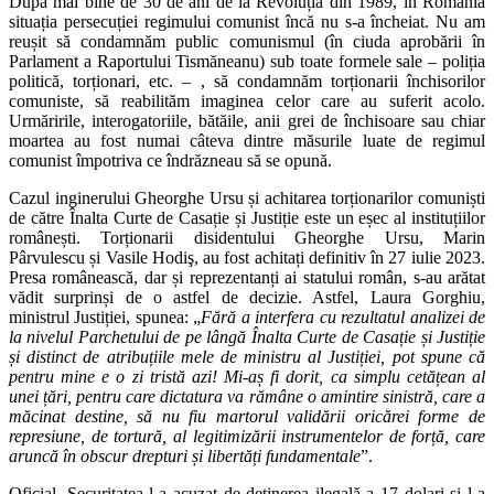
După mai bine de 30 de ani de la Revoluția din 1989, în România
situația persecuției regimului comunist încă nu s-a încheiat. Nu am
reușit să condamnăm public comunismul (în ciuda aprobării în
Parlament a Raportului Tismăneanu) sub toate formele sale – poliția
politică, torționari, etc. – , să condamnăm torționarii închisorilor
comuniste, să reabilităm imaginea celor care au suferit acolo.
Urmăririle, interogatoriile, bătăile, anii grei de închisoare sau chiar
moartea au fost numai câteva dintre măsurile luate de regimul
comunist împotriva ce îndrăzneau să se opună.
Cazul inginerului Gheorghe Ursu și achitarea torționarilor comuniști
de către Înalta Curte de Casație și Justiție este un eșec al instituțiilor
românești. Torționarii disidentului Gheorghe Ursu, Marin
Pârvulescu și Vasile Hodiş, au fost achitați definitiv în 27 iulie 2023.
Presa românească, dar și reprezentanți ai statului român, s-au arătat
vădit surprinși de o astfel de decizie. Astfel, Laura Gorghiu,
ministrul Justiției, spunea: „
Fără a interfera cu rezultatul analizei de
la nivelul Parchetului de pe lângă Înalta Curte de Casație și Justiție
și distinct de atribuțiile mele de ministru al Justiției, pot spune că
pentru mine e o zi tristă azi! Mi-aș fi dorit, ca simplu cetățean al
unei țări, pentru care dictatura va rămâne o amintire sinistră, care a
măcinat destine, să nu fiu martorul validării oricărei forme de
represiune, de tortură, al legitimizării instrumentelor de forță, care
aruncă în obscur drepturi și libertăți fundamentale
”.
Oficial, Securitatea l-a acuzat de deținerea ilegală a 17 dolari și l-a