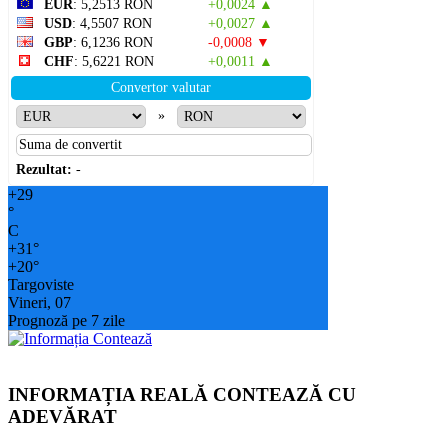
EUR
: 5,2513 RON
+0,0024 ▲
USD
: 4,5507 RON
+0,0027 ▲
GBP
: 6,1236 RON
-0,0008 ▼
CHF
: 5,6221 RON
+0,0011 ▲
Convertor valutar
»
Rezultat:
-
+
29
°
C
+
31°
+
20°
Targoviste
Vineri, 07
Prognoză pe 7 zile
INFORMAȚIA REALĂ CONTEAZĂ CU
ADEVĂRAT