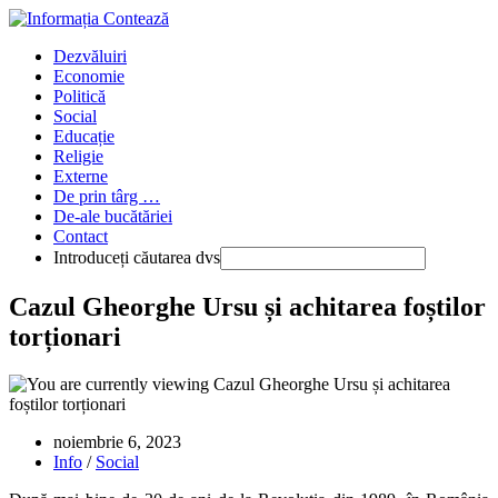
Skip
to
Main
Dezvăluiri
content
Menu
Economie
Politică
Social
Educație
Religie
Externe
De prin târg …
De-ale bucătăriei
Contact
Introduceți căutarea dvs
Press
Cazul Gheorghe Ursu și achitarea foștilor
Escape
torționari
to
close
the
Main
Menu
panel
Publicat:
noiembrie 6, 2023
Categorie:
Info
/
Social