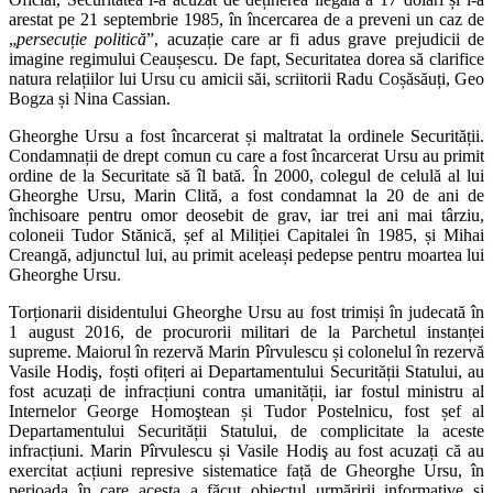
arestat pe 21 septembrie 1985, în încercarea de a preveni un caz de
„
persecuție politică
”, acuzație care ar fi adus grave prejudicii de
imagine regimului Ceaușescu. De fapt, Securitatea dorea să clarifice
natura relațiilor lui Ursu cu amicii săi, scriitorii Radu Coșăsăuți, Geo
Bogza și Nina Cassian.
Gheorghe Ursu a fost încarcerat și maltratat la ordinele Securității.
Condamnații de drept comun cu care a fost încarcerat Ursu au primit
ordine de la Securitate să îl bată. În 2000, colegul de celulă al lui
Gheorghe Ursu, Marin Clită, a fost condamnat la 20 de ani de
închisoare pentru omor deosebit de grav, iar trei ani mai târziu,
coloneii Tudor Stănică, șef al Miliției Capitalei în 1985, și Mihai
Creangă, adjunctul lui, au primit aceleași pedepse pentru moartea lui
Gheorghe Ursu.
Torționarii disidentului Gheorghe Ursu au fost trimiși în judecată în
1 august 2016, de procurorii militari de la Parchetul instanței
supreme. Maiorul în rezervă Marin Pîrvulescu și colonelul în rezervă
Vasile Hodiş, foști ofițeri ai Departamentului Securității Statului, au
fost acuzați de infracțiuni contra umanității, iar fostul ministru al
Internelor George Homoştean și Tudor Postelnicu, fost șef al
Departamentului Securității Statului, de complicitate la aceste
infracțiuni. Marin Pîrvulescu și Vasile Hodiş au fost acuzați că au
exercitat acțiuni represive sistematice față de Gheorghe Ursu, în
perioada în care acesta a făcut obiectul urmăririi informative și