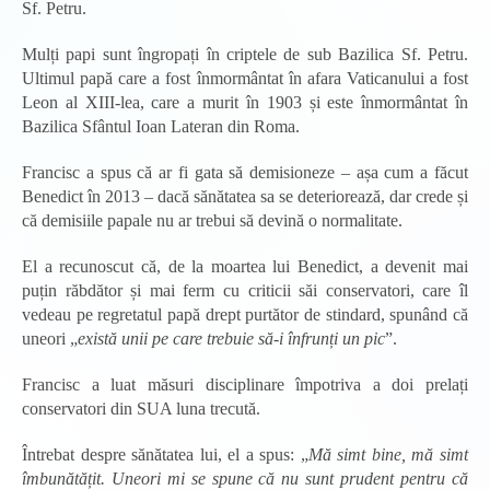
Sf. Petru.
Mulți papi sunt îngropați în criptele de sub Bazilica Sf. Petru.
Ultimul papă care a fost înmormântat în afara Vaticanului a fost
Leon al XIII-lea, care a murit în 1903 și este înmormântat în
Bazilica Sfântul Ioan Lateran din Roma.
Francisc a spus că ar fi gata să demisioneze – așa cum a făcut
Benedict în 2013 – dacă sănătatea sa se deteriorează, dar crede și
că demisiile papale nu ar trebui să devină o normalitate.
El a recunoscut că, de la moartea lui Benedict, a devenit mai
puțin răbdător și mai ferm cu criticii săi conservatori, care îl
vedeau pe regretatul papă drept purtător de stindard, spunând că
uneori „
există unii pe care trebuie să-i înfrunți un pic
”.
Francisc a luat măsuri disciplinare împotriva a doi prelați
conservatori din SUA luna trecută.
Întrebat despre sănătatea lui, el a spus: „
Mă simt bine, mă simt
îmbunătățit. Uneori mi se spune că nu sunt prudent pentru că