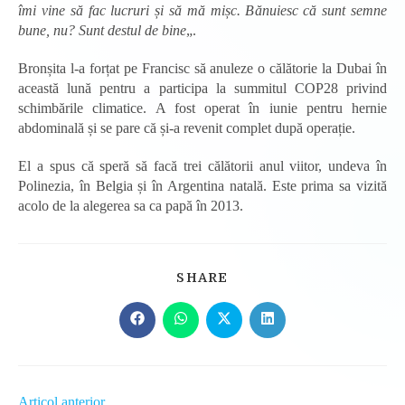
îmi vine să fac lucruri și să mă mișc. Bănuiesc că sunt semne
bune, nu? Sunt destul de bine
„.
Bronșita l-a forțat pe Francisc să anuleze o călătorie la Dubai în
această lună pentru a participa la summitul COP28 privind
schimbările climatice. A fost operat în iunie pentru hernie
abdominală și se pare că și-a revenit complet după operație.
El a spus că speră să facă trei călătorii anul viitor, undeva în
Polinezia, în Belgia și în Argentina natală. Este prima sa vizită
acolo de la alegerea sa ca papă în 2013.
SHARE
SHARE
THIS
CONTENT
Opens
Opens
Opens
Opens
in
in
in
in
a
a
a
a
new
new
new
new
window
window
window
window
Read
Articol anterior