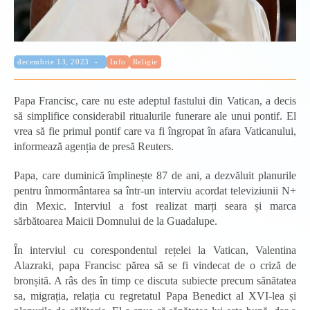
Categorie:
Publicat:
decembrie 13, 2023
Info
Religie
Papa Francisc, care nu este adeptul fastului din Vatican, a decis
să simplifice considerabil ritualurile funerare ale unui pontif. El
vrea să fie primul pontif care va fi îngropat în afara Vaticanului,
informează agenția de presă Reuters.
Papa, care duminică împlinește 87 de ani, a dezvăluit planurile
pentru înmormântarea sa într-un interviu acordat televiziunii N+
din Mexic. Interviul a fost realizat marți seara și marca
sărbătoarea Maicii Domnului de la Guadalupe.
În interviul cu corespondentul rețelei la Vatican, Valentina
Alazraki, papa Francisc părea să se fi vindecat de o criză de
bronșită. A râs des în timp ce discuta subiecte precum sănătatea
sa, migrația, relația cu regretatul Papa Benedict al XVI-lea și