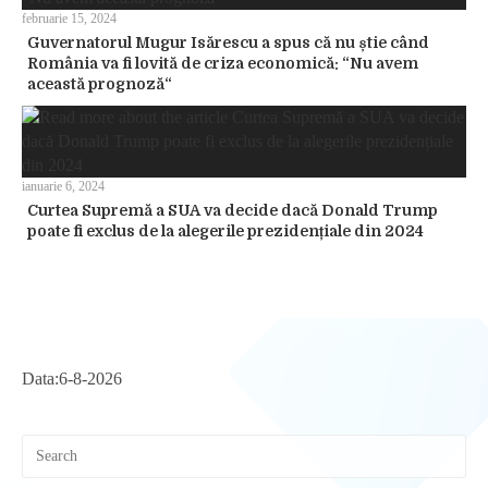
februarie 15, 2024
Guvernatorul Mugur Isărescu a spus că nu știe când
România va fi lovită de criza economică: “Nu avem
această prognoză“
ianuarie 6, 2024
Curtea Supremă a SUA va decide dacă Donald Trump
poate fi exclus de la alegerile prezidențiale din 2024
Data:
6-8-2026
Pre
Esc
to