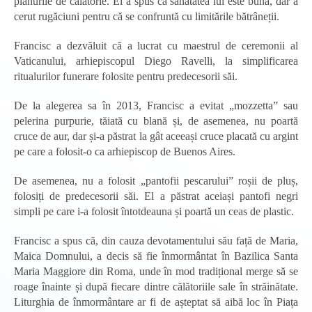
planurile de călătorie. El a spus că sănătatea lui este bună, dar a
cerut rugăciuni pentru că se confruntă cu limitările bătrâneții.
Francisc a dezvăluit că a lucrat cu maestrul de ceremonii al
Vaticanului, arhiepiscopul Diego Ravelli, la simplificarea
ritualurilor funerare folosite pentru predecesorii săi.
De la alegerea sa în 2013, Francisc a evitat „mozzetta” sau
pelerina purpurie, tăiată cu blană și, de asemenea, nu poartă
cruce de aur, dar și-a păstrat la gât aceeași cruce placată cu argint
pe care a folosit-o ca arhiepiscop de Buenos Aires.
De asemenea, nu a folosit „pantofii pescarului” roșii de pluș,
folosiți de predecesorii săi. El a păstrat aceiași pantofi negri
simpli pe care i-a folosit întotdeauna și poartă un ceas de plastic.
Francisc a spus că, din cauza devotamentului său față de Maria,
Maica Domnului, a decis să fie înmormântat în Bazilica Santa
Maria Maggiore din Roma, unde în mod tradițional merge să se
roage înainte și după fiecare dintre călătoriile sale în străinătate.
Liturghia de înmormântare ar fi de așteptat să aibă loc în Piața