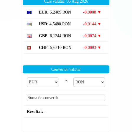
Curs valutar: 05 Aug 2026
EUR
: 5,2489 RON
-0,0008 ▼
USD
: 4,5480 RON
-0,0144 ▼
GBP
: 6,1244 RON
-0,0074 ▼
CHF
: 5,6210 RON
-0,0093 ▼
Convertor valutar
»
Rezultat:
-