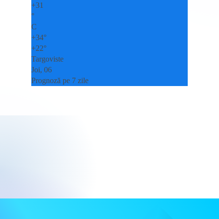
+
31
°
C
+
34°
+
22°
Targoviste
Joi, 06
Prognoză pe 7 zile