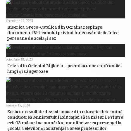
decembrie 24, 2023
Biserica Greco-Catolică din Ucraina respinge
documentul Vaticanului privind binecuvântările între
persoane de același sex
octombrie 18, 2023
Criza din Orientul Mijlociu – premisa unor confruntări
lungi și sângeroase
ianuarie 15, 2024
Seria de rezultate dezastruoase din educație determină
conducerea Ministerului Educației să ia măsuri. Printre
cele 13 măsuri se numără și monitorizarea prezenței la
școală a elevilor și asistență la orele profesorilor