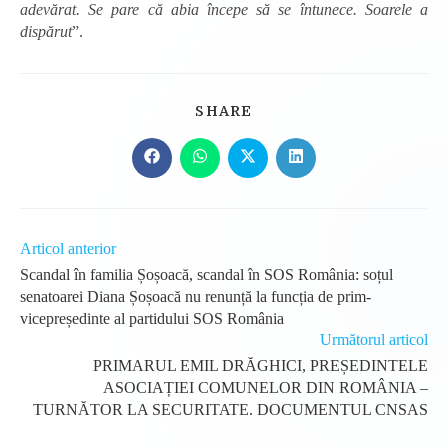
adevărat. Se pare că abia începe să se întunece. Soarele a
dispărut
”.
SHARE
SHARE
THIS
CONTENT
Opens
Opens
Opens
Opens
in
in
in
in
a
a
a
a
new
new
new
new
window
window
window
window
Read
Articol anterior
more
Scandal în familia Șoșoacă, scandal în SOS România: soțul
articles
senatoarei Diana Șoșoacă nu renunță la funcția de prim-
vicepreședinte al partidului SOS România
Următorul articol
PRIMARUL EMIL DRĂGHICI, PREȘEDINTELE
ASOCIAȚIEI COMUNELOR DIN ROMÂNIA –
TURNĂTOR LA SECURITATE. DOCUMENTUL CNSAS