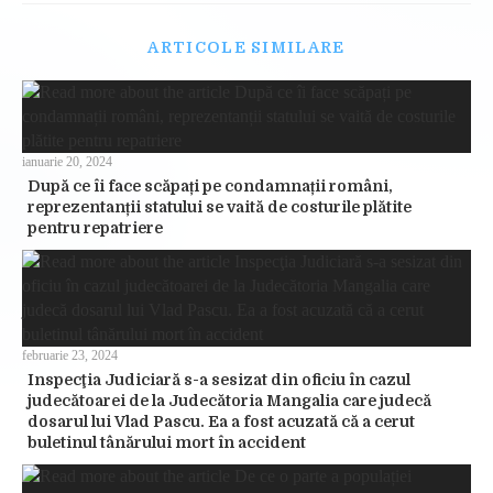
ARTICOLE SIMILARE
ianuarie 20, 2024
După ce îi face scăpați pe condamnații români,
reprezentanții statului se vaită de costurile plătite
pentru repatriere
februarie 23, 2024
Inspecţia Judiciară s-a sesizat din oficiu în cazul
judecătoarei de la Judecătoria Mangalia care judecă
dosarul lui Vlad Pascu. Ea a fost acuzată că a cerut
buletinul tânărului mort în accident