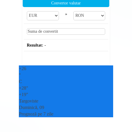
Convertor valutar
»
Rezultat:
-
+
26
°
C
+
28°
+
19°
Targoviste
Duminică, 09
Prognoză pe 7 zile