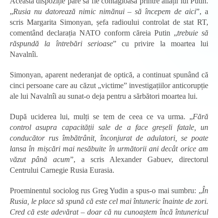
Această dispoziție pare să fie contagioasă printre aliații lui Putin.
„
Rusia nu datorează nimic nimănui – să începem de aici
”, a
scris Margarita Simonyan, șefa radioului controlat de stat RT,
comentând declarația NATO conform căreia Putin „
trebuie să
răspundă la întrebări serioase
” cu privire la moartea lui
Navalnîi.
Simonyan, aparent nederanjat de optică, a continuat spunând că
cinci persoane care au căzut „victime” investigațiilor anticorupție
ale lui Navalnîi au sunat-o deja pentru a sărbători moartea lui.
După uciderea lui, mulți se tem de ceea ce va urma. „
Fără
control asupra capacității sale de a face greșeli fatale, un
conducător rus îmbătrânit, înconjurat de adulatori, se poate
lansa în mișcări mai nesăbuite în următorii ani decât orice am
văzut până acum
”, a scris Alexander Gabuev, directorul
Centrului Carnegie Rusia Eurasia.
Proeminentul sociolog rus Greg Yudin a spus-o mai sumbru: „
În
Rusia, le place să spună că este cel mai întuneric înainte de zori.
Cred că este adevărat – doar că nu cunoaștem încă întunericul