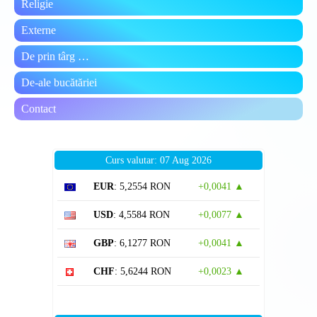
Religie
Externe
De prin târg …
De-ale bucătăriei
Contact
Curs valutar: 07 Aug 2026
EUR
: 5,2554 RON
+0,0041 ▲
USD
: 4,5584 RON
+0,0077 ▲
GBP
: 6,1277 RON
+0,0041 ▲
CHF
: 5,6244 RON
+0,0023 ▲