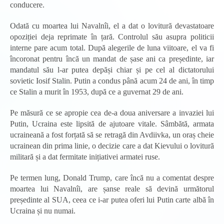
conducere.
Odată cu moartea lui Navalnîi, el a dat o lovitură devastatoare
opoziției deja reprimate în țară. Controlul său asupra politicii
interne pare acum total. După alegerile de luna viitoare, el va fi
încoronat pentru încă un mandat de șase ani ca președinte, iar
mandatul său l-ar putea depăși chiar și pe cel al dictatorului
sovietic Iosif Stalin. Putin a condus până acum 24 de ani, în timp
ce Stalin a murit în 1953, după ce a guvernat 29 de ani.
Pe măsură ce se apropie cea de-a doua aniversare a invaziei lui
Putin, Ucraina este lipsită de ajutoare vitale. Sâmbătă, armata
ucraineană a fost forțată să se retragă din Avdiivka, un oraș cheie
ucrainean din prima linie, o decizie care a dat Kievului o lovitură
militară și a dat fermitate inițiativei armatei ruse.
Pe termen lung, Donald Trump, care încă nu a comentat despre
moartea lui Navalnîi, are șanse reale să devină următorul
președinte al SUA, ceea ce i-ar putea oferi lui Putin carte albă în
Ucraina și nu numai.