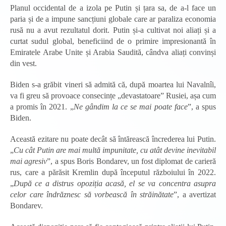
Planul occidental de a izola pe Putin și țara sa, de a-l face un
paria și de a impune sancțiuni globale care ar paraliza economia
rusă nu a avut rezultatul dorit. Putin și-a cultivat noi aliați și a
curtat sudul global, beneficiind de o primire impresionantă în
Emiratele Arabe Unite și Arabia Saudită, cândva aliați convinși
din vest.
Biden s-a grăbit vineri să admită că, după moartea lui Navalnîi,
va fi greu să provoace consecințe „devastatoare” Rusiei, așa cum
a promis în 2021. „
Ne gândim la ce se mai poate face
”, a spus
Biden.
Această ezitare nu poate decât să întărească încrederea lui Putin.
„
Cu cât Putin are mai multă impunitate, cu atât devine inevitabil
mai agresiv
”, a spus Boris Bondarev, un fost diplomat de carieră
rus, care a părăsit Kremlin după începutul războiului în 2022.
„
După ce a distrus opoziția acasă, el se va concentra asupra
celor care îndrăznesc să vorbească în străinătate
”, a avertizat
Bondarev.