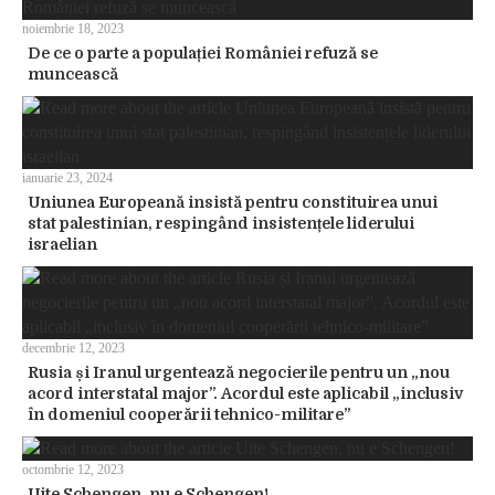
noiembrie 18, 2023
De ce o parte a populației României refuză se
muncească
ianuarie 23, 2024
Uniunea Europeană insistă pentru constituirea unui
stat palestinian, respingând insistențele liderului
israelian
decembrie 12, 2023
Rusia și Iranul urgentează negocierile pentru un „nou
acord interstatal major”. Acordul este aplicabil „inclusiv
în domeniul cooperării tehnico-militare”
octombrie 12, 2023
Uite Schengen, nu e Schengen!