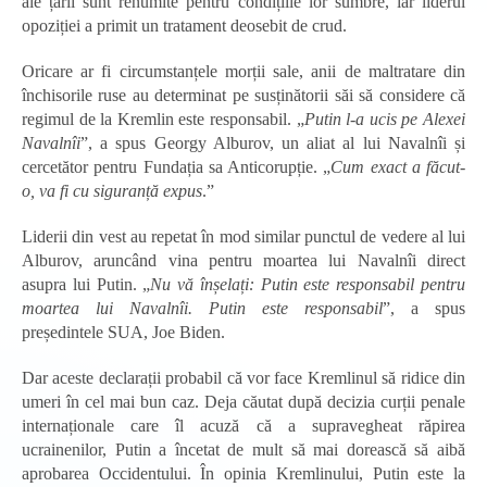
ale țării sunt renumite pentru condițiile lor sumbre, iar liderul
opoziției a primit un tratament deosebit de crud.
Oricare ar fi circumstanțele morții sale, anii de maltratare din
închisorile ruse au determinat pe susținătorii săi să considere că
regimul de la Kremlin este responsabil. „
Putin l-a ucis pe Alexei
Navalnîi
”, a spus Georgy Alburov, un aliat al lui Navalnîi și
cercetător pentru Fundația sa Anticorupție. „
Cum exact a făcut-
o, va fi cu siguranță expus
.”
Liderii din vest au repetat în mod similar punctul de vedere al lui
Alburov, aruncând vina pentru moartea lui Navalnîi direct
asupra lui Putin. „
Nu vă înșelați: Putin este responsabil pentru
moartea lui Navalnîi. Putin este responsabil
”, a spus
președintele SUA, Joe Biden.
Dar aceste declarații probabil că vor face Kremlinul să ridice din
umeri în cel mai bun caz. Deja căutat după decizia curții penale
internaționale care îl acuză că a supravegheat răpirea
ucrainenilor, Putin a încetat de mult să mai dorească să aibă
aprobarea Occidentului. În opinia Kremlinului, Putin este la