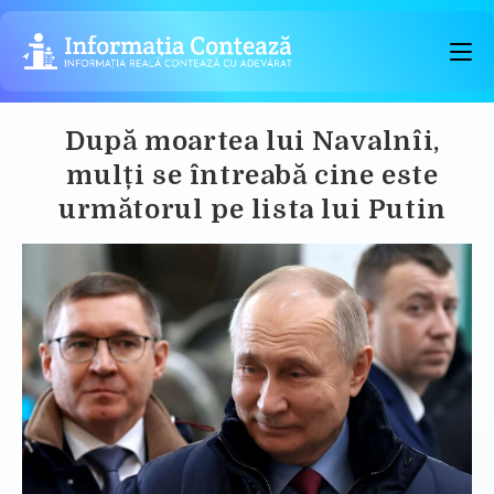
Skip
to
content
După moartea lui Navalnîi,
mulți se întreabă cine este
următorul pe lista lui Putin