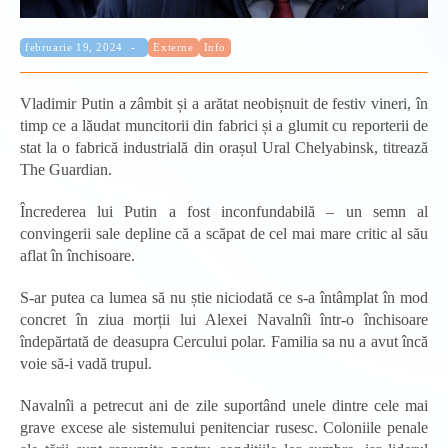
Categorie:
Publicat:
februarie 19, 2024
Externe
Info
Vladimir Putin a zâmbit și a arătat neobișnuit de festiv vineri, în
timp ce a lăudat muncitorii din fabrici și a glumit cu reporterii de
stat la o fabrică industrială din orașul Ural Chelyabinsk, titrează
The Guardian.
Încrederea lui Putin a fost inconfundabilă – un semn al
convingerii sale depline că a scăpat de cel mai mare critic al său
aflat în închisoare.
S-ar putea ca lumea să nu știe niciodată ce s-a întâmplat în mod
concret în ziua morții lui Alexei Navalnîi într-o închisoare
îndepărtată de deasupra Cercului polar. Familia sa nu a avut încă
voie să-i vadă trupul.
Navalnîi a petrecut ani de zile suportând unele dintre cele mai
grave excese ale sistemului penitenciar rusesc. Coloniile penale