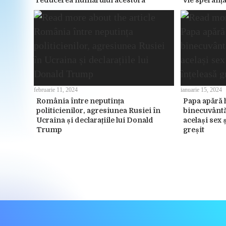
reducerea numărului acestora
vie speranța
februarie 11, 2024
ianuarie 15, 2024
România între neputința
Papa apără 
politicienilor, agresiunea Rusiei în
binecuvântă
Ucraina și declarațiile lui Donald
același sex 
Trump
greșit