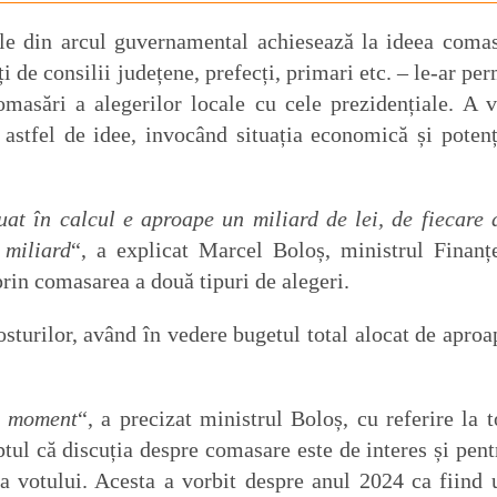
le din arcul guvernamental achiesează la ideea comas
i de consilii județene, prefecți, primari etc. – le-ar per
asări a alegerilor locale cu cele prezidențiale. A v
astfel de idee, invocând situația economică și potenț
at în calcul e aproape un miliard de lei, de fiecare 
 miliard
“, a explicat Marcel Boloș, ministrul Finanțe
prin comasarea a două tipuri de alegeri.
turilor, având în vedere bugetul total alocat de aproa
st moment
“, a precizat ministrul Boloș, cu referire la t
aptul că discuția despre comasare este de interes și pent
a votului. Acesta a vorbit despre anul 2024 ca fiind 