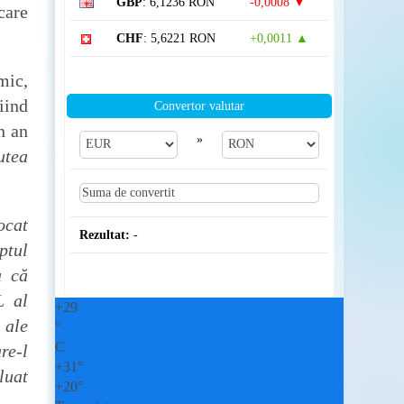
GBP
: 6,1236 RON
-0,0008 ▼
care
CHF
: 5,6221 RON
+0,0011 ▲
mic,
iind
Convertor valutar
n an
»
utea
ocat
Rezultat:
-
ptul
a că
L al
+
29
 ale
°
C
re-l
+
31°
luat
+
20°