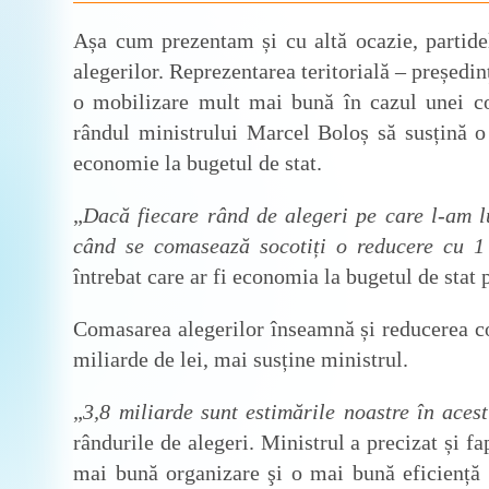
Așa cum prezentam și cu altă ocazie, partide
alegerilor. Reprezentarea teritorială – președinț
o mobilizare mult mai bună în cazul unei com
rândul ministrului Marcel Boloș să susțină o 
economie la bugetul de stat.
„
Dacă fiecare rând de alegeri pe care l-am lu
când se comasează socotiți o reducere cu 1
întrebat care ar fi economia la bugetul de stat 
Comasarea alegerilor înseamnă și reducerea cos
miliarde de lei, mai susține ministrul.
„
3,8 miliarde sunt estimările noastre în ace
rândurile de alegeri. Ministrul a precizat și f
mai bună organizare şi o mai bună eficiență 