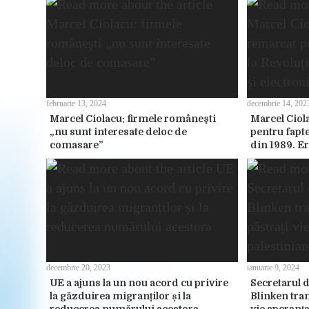
februarie 13, 2024
decembrie 14, 202
Marcel Ciolacu: firmele româneşti
Marcel Ciol
„nu sunt interesate deloc de
pentru fapte
comasare”
din 1989. Er
decembrie 20, 2023
ianuarie 9, 2024
UE a ajuns la un nou acord cu privire
Secretarul d
la găzduirea migranților și la
Blinken tran