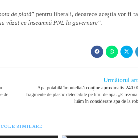
nota de plată
” pentru liberali, deoarece aceştia vor fi t
e au văzut ce înseamnă PNL la guvernare“
.
Opens
Opens
Opens
in
in
in
a
a
a
new
new
new
window
window
windo
Următorul art
cu
Apa potabilă îmbuteliată conține aproximativ 240.0
ie de
fragmente de plastic detectabile pe litru de apă. „E rezona
luăm în considerare apa de la rob
ICOLE SIMILARE