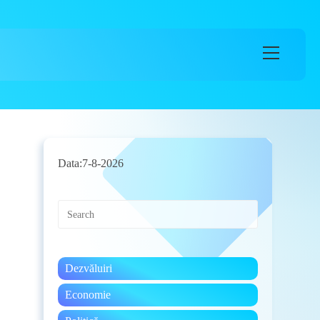
Main
Menu
Data:
7-8-2026
Press
Escape
to
close
the
Dezvăluiri
search
panel.
Economie