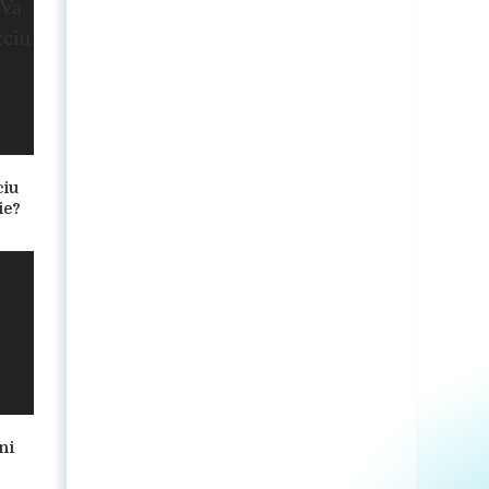
ciu
ie?
ni