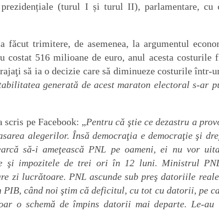
prezidențiale (turul I și turul II), parlamentare, cu 
 a făcut trimitere, de asemenea, la argumentul econo
u costat 516 milioane de euro, anul acesta costurile f
rajaţi să ia o decizie care să diminueze costurile într-u
tabilitatea generată de acest maraton electoral s-ar p
a scris pe Facebook: „
Pentru că ştie ce dezastru a prov
sarea alegerilor. Însă democraţia e democraţie şi dre
cearcă să-i ameţească PNL pe oameni, ei nu vor uit
e şi impozitele de trei ori în 12 luni. Ministrul PN
re zi lucrătoare. PNL ascunde sub preş datoriile reale
 PIB, când noi ştim că deficitul, cu tot cu datorii, pe ca
oar o schemă de împins datorii mai departe. Le-au 