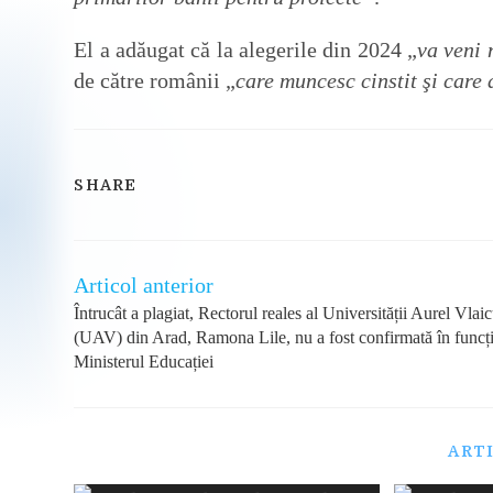
El a adăugat că la alegerile din 2024 „
va veni 
de către românii „
care muncesc cinstit şi car
SHARE
SHARE
THIS
CONTENT
Articol anterior
Read
more
Întrucât a plagiat, Rectorul reales al Universității Aurel Vlai
articles
(UAV) din Arad, Ramona Lile, nu a fost confirmată în funcț
Ministerul Educației
ART