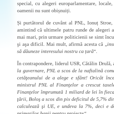
special, cu alegeri europarlamentare, locale, 
oamenii nu sunt obișnuiți.
Și purtătorul de cuvânt al PNL, Ionuț Stroe,
amintind că ultimele patru runde de alegeri a
mai mari, prin urmare politicienii se simt încu
şi aşa dificil. Mai mult, afirmă acesta că „
ins
să dăuneze interesului nostru ca țară
“.
În contrapondere, liderul USR, Cătălin Drulă, 
la guvernare, PNL a scos de la naftalină coma
cetăţeanului de a alege e sfânt! Oricât în
ministrul PNL al Finanţelor a crescut taxel
Finanţelor împrumută 1 miliard de lei în fieca
ţării, Boloş a scos din pix deficitul de 5,7% din
calculează şi UE, e undeva la 7%, deci e d
primarilor banii pentru proiecte“
.