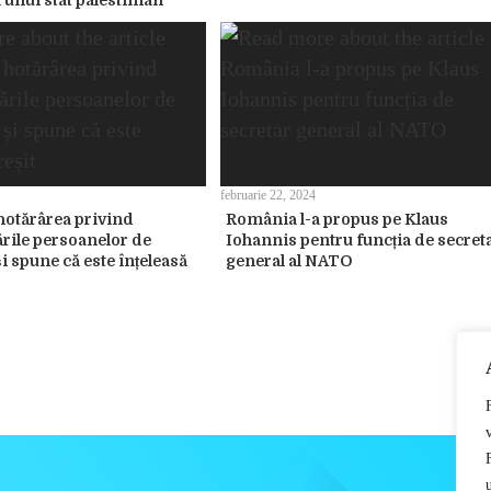
 unui stat palestinian
februarie 22, 2024
hotărârea privind
România l-a propus pe Klaus
rile persoanelor de
Iohannis pentru funcția de secret
și spune că este înțeleasă
general al NATO
u