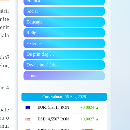
Politică
ării
Social
mite
Educație
enit
Religie
iala
Externe
De prin târg …
dată
lor,
De-ale bucătăriei
Contact
pe 4
Curs valutar: 06 Aug 2026
EUR
: 5,2513 RON
+0,0024 ▲
oate
ru o
USD
: 4,5507 RON
+0,0027 ▲
unul