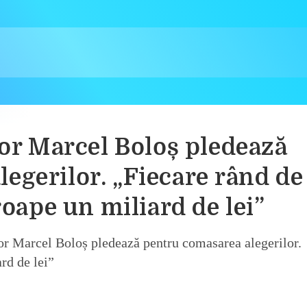
lor Marcel Boloș pledează
egerilor. „Fiecare rând de
roape un miliard de lei”