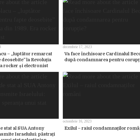
3
decembrie 17, 2023
acu – „luptător remarcat
Va face închisoare Cardinalul Bec
 deosebite” la Revoluția
după condamnarea pentru corupț
a rocker și electronist
octombrie 16, 2023
e stat al SUA Antony
Exilul – raiul condamnaților româ
smite Israelului: păstrați