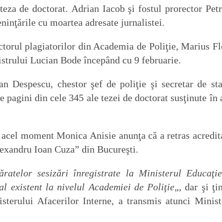
teza de doctorat. Adrian Iacob şi fostul prorector Petr
inţările cu moartea adresate jurnalistei.
ctorul plagiatorilor din Academia de Poliţie, Marius Fl
nistrului Lucian Bode începând cu 9 februarie.
n Despescu, chestor şef de poliţie şi secretar de sta
e pagini din cele 345 ale tezei de doctorat susţinute în 
 acel moment Monica Anisie anunţa că a retras acredit
lexandru Ioan Cuza” din Bucureşti.
ratelor sesizări înregistrate la Ministerul Educaţie
al existent la nivelul Academiei de Poliţie
„, dar şi ţi
sterului Afacerilor Interne, a transmis atunci Minist