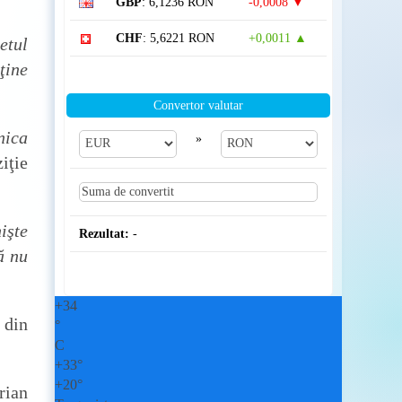
GBP
: 6,1236 RON
-0,0008 ▼
CHF
: 5,6221 RON
+0,0011 ▲
etul
ţine
Convertor valutar
nica
»
iţie
işte
Rezultat:
-
ă nu
+
34
 din
°
C
+
33°
+
20°
rian