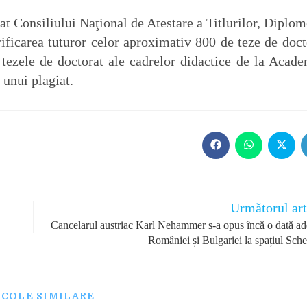
tat Consiliului Naţional de Atestare a Titlurilor, Diplom
ficarea tuturor celor aproximativ 800 de teze de doct
u tezele de doctorat ale cadrelor didactice de la Acade
 unui plagiat.
Opens
Opens
Opens
in
in
in
a
a
a
new
new
new
window
window
windo
Următorul art
Cancelarul austriac Karl Nehammer s-a opus încă o dată ade
României și Bulgariei la spațiul Sch
ICOLE SIMILARE