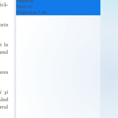
Targoviste
ică-
Vineri, 07
Prognoză pe 7 zile
orin
t în
anul
area
i şi
nând
erul