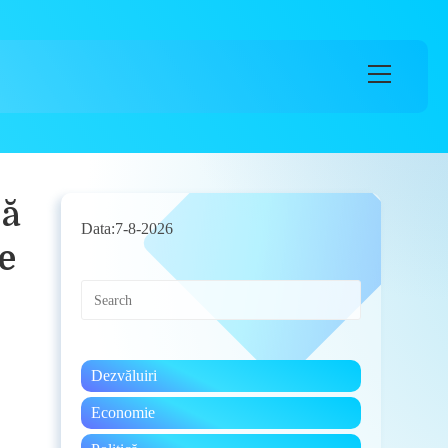
Main
Menu
nă
Data:
7-8-2026
e
Press
Escape
to
close
the
Dezvăluiri
search
panel.
Economie