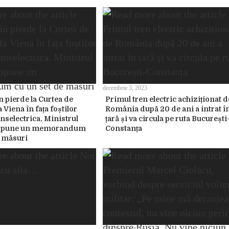
decembrie 3, 2023
n pierde la Curtea de
Primul tren electric achiziționat d
a Viena în fața foștilor
România după 20 de ani a intrat î
nselectrica. Ministrul
țară și va circula pe ruta București
propune un memorandum
Constanța
e măsuri