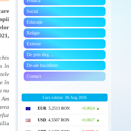
Politică
care
Social
opii
Educație
elor
Religie
021,
Externe
De prin târg …
chis
s în
De-ale bucătăriei
tele
Contact
e în
a nu
. Am
Curs valutar: 06 Aug 2026
area
EUR
: 5,2513 RON
+0,0024 ▲
efuz
USD
: 4,5507 RON
+0,0027 ▲
ilia