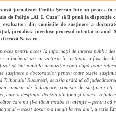
auză jurnalistei Emilia Şercan într-un proces în 
ia de Poliţie „Al. I. Cuza” să îi pună la dispoziţie c
 evaluatori din comisiile de susţinere a doctorat
niţial, jurnalista pierduse procesul intentat în anul 2
 titrează News.ro.
proces pentru acces la informaţii de interes public des
s-a încheiat azi cu victorie în instanţă, a fost deschi
uzat să îmi pună la dispoziţie copii după toate refera
de susţinere a doctoratelor pentru toate tezele susţinut
 la Tribunalul Bucureşti, decizia arătând că judecătoare
ecum comisie de îndrumare, comisie de susţinere etc
el, care a desfiinţat decizia din fond şi a decis rejudec
cător care nu şi-a făcut treaba cu atenţie – pentru că r
ţional – acest dosar s-a lungit la trei ani
”, a scris Em