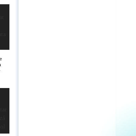
e
n
-