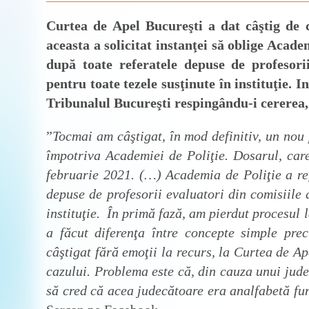
Curtea de Apel Bucureşti a dat câştig de c
aceasta a solicitat instanţei să oblige Academ
după toate referatele depuse de profesorii
pentru toate tezele susţinute în instituţie. I
Tribunalul Bucureşti respingându-i cererea,
”
Tocmai am câştigat, în mod definitiv, un nou 
împotriva Academiei de Poliţie. Dosarul, care 
februarie 2021. (…) Academia de Poliţie a ref
depuse de profesorii evaluatori din comisiile 
instituţie. În primă fază, am pierdut procesul
a făcut diferenţa între concepte simple pr
câştigat fără emoţii la recurs, la Curtea de Ap
cazului. Problema este că, din cauza unui jude
să cred că acea judecătoare era analfabetă func