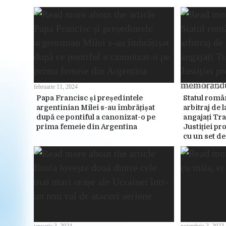
februarie 11, 2024
ianuarie 10, 2024
Papa Francisc și președintele
Statul româ
argentinian Milei s-au îmbrățișat
arbitraj de l
după ce pontiful a canonizat-o pe
angajați Tra
prima femeie din Argentina
Justiției 
cu un set d