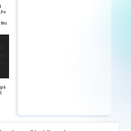
d
„Pe
. Nu
upă
l