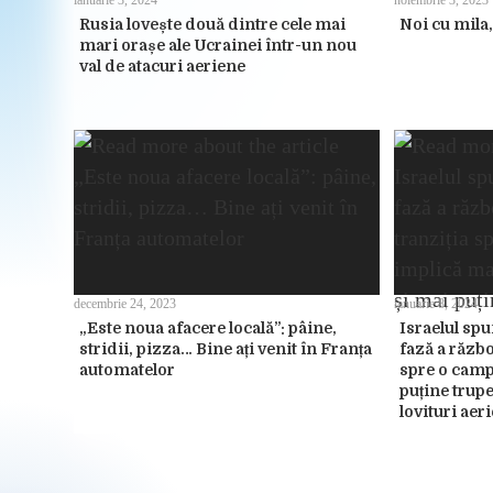
ianuarie 3, 2024
noiembrie 3, 2023
Rusia lovește două dintre cele mai
Noi cu mila,
mari orașe ale Ucrainei într-un nou
val de atacuri aeriene
decembrie 24, 2023
ianuarie 8, 2024
„Este noua afacere locală”: pâine,
Israelul spu
stridii, pizza… Bine ați venit în Franța
fază a războ
automatelor
spre o camp
puține trupe
lovituri aer