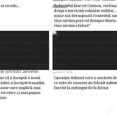
februarie 7, 2024
 ei cu sila…
Premierul Marcel Ciolacu, vorbin
despre serviciul voluntar militar: 
mine mă deranjează contextul, nu
vine niciun pericol dinspre Rusia
vine niciun război!”
ianuarie 9, 2024
ne că a început o nouă
Opoziția italiană cere o anchetă d
iului; a început tranziția
ce sute de oameni au folosit salutu
anie care implică mai
fascist la mitingul de la Roma
 terestre și mai puține
iene