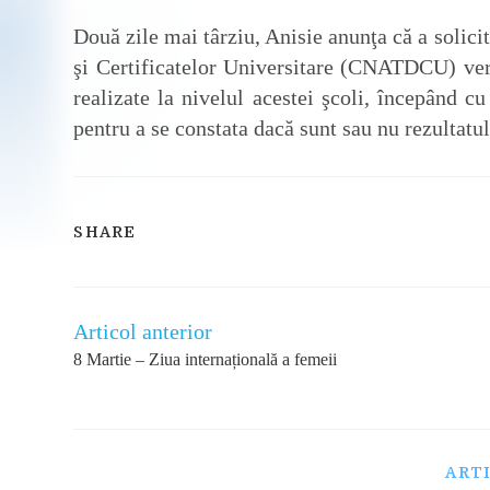
Două zile mai târziu, Anisie anunţa că a solici
şi Certificatelor Universitare (CNATDCU) veri
realizate la nivelul acestei şcoli, începând c
pentru a se constata dacă sunt sau nu rezultatul
SHARE
SHARE
THIS
CONTENT
Articol anterior
Read
more
8 Martie – Ziua internațională a femeii
articles
ART