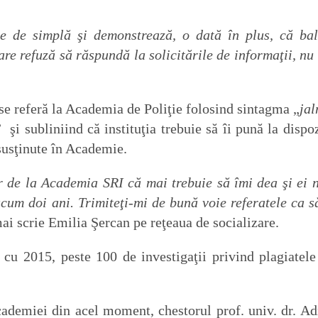
e de simplă şi demonstrează, o dată în plus, că bal
care refuză să răspundă la solicitările de informaţii, nu 
 se referă la Academia de Poliţie folosind sintagma „
jal
” şi subliniind că instituţia trebuie să îi pună la dispoz
 susţinute în Academie.
r de la Academia SRI că mai trebuie să îmi dea şi ei n
acum doi ani. Trimiteţi-mi de bună voie referatele ca s
mai scrie Emilia Şercan pe reţeaua de socializare.
 cu 2015, peste 100 de investigaţii privind plagiatele
cademiei din acel moment, chestorul prof. univ. dr. Ad