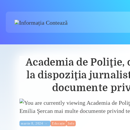
Skip
to
content
Academia de Poliţie, 
la dispoziţia jurnali
documente priv
Categorie:
Publicat:
martie 8, 2024
Educație
Info