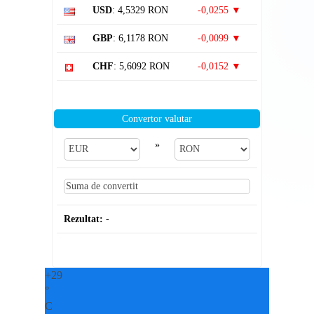
USD
: 4,5329 RON
-0,0255 ▼
GBP
: 6,1178 RON
-0,0099 ▼
CHF
: 5,6092 RON
-0,0152 ▼
Convertor valutar
»
Rezultat:
-
+
29
°
C