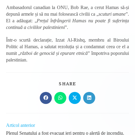
Ambasadorul canadian la ONU, Bob Rae, a cerut Hamas să-și
depună armele și să nu mai folosească civilii ca „
scuturi umane
”.
El a adăugat: „
Prețul înfrângerii Hamas nu poate fi suferința
continuă a civililor palestinieni
”.
Într-o scurtă declarație, Izzat Al-Rishq, membru al Biroului
Politic al Hamas, a salutat rezoluția și a condamnat ceea ce el a
numit „
război de genocid și epurare etnică
” împotriva poporului
palestinian.
SHARE
SHARE
THIS
CONTENT
Opens
Opens
Opens
Opens
in
in
in
in
a
a
a
a
new
new
new
new
window
window
window
window
Read
Articol anterior
more
Plenul Senatului a fost evacuat ieri pentru o alertă de incendiu.