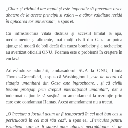
„
Chiar și războiul are reguli și este imperativ să prevenim orice
abatere de la aceste principii și valori – a căror validitate rezidă
în aplicarea lor universală
”, a spus el.
Cu infrastructura vitală distrusă și accesul limitat la apă,
medicamente și alimente, mai mulți civili din Gaza ar putea
ajunge să moară de boli decât din cauza bombelor și a rachetelor,
au avertizat oficialii ONU. Foamea este o problemă în creștere în
enclavă.
Adresându-se adunării, ambasadorul SUA la ONU, Linda
Thomas-Greenfield, a spus că Washingtonul „
este de acord că
situația umanitară din Gaza este îngrozitoare… și că civilii
trebuie protejați prin dreptul internațional umanitar
”, dar a
îndemnat națiunile să susțină un amendament la rezoluție prin
care este condamnat Hamas. Acest amendament nu a trecut.
„
O încetare a focului acum ar fi temporară în cel mai bun caz și
periculoasă în cel mai rău caz
”, a spus ea. „
Periculos pentru
israelieni, care ar fi supuși unor atacuri necruțătoare, și, de