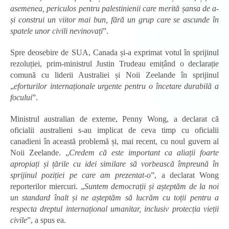
asemenea, periculos pentru palestinienii care merită șansa de a-
și construi un viitor mai bun, fără un grup care se ascunde în
spatele unor civili nevinovați
”.
Spre deosebire de SUA, Canada și-a exprimat votul în sprijinul
rezoluției, prim-ministrul Justin Trudeau emițând o declarație
comună cu liderii Australiei și Noii Zeelande în sprijinul
„
eforturilor internaționale urgente pentru o încetare durabilă a
focului
”.
Ministrul australian de externe, Penny Wong, a declarat că
oficialii australieni s-au implicat de ceva timp cu oficialii
canadieni în această problemă și, mai recent, cu noul guvern al
Noii Zeelande. „
Credem că este important ca aliații foarte
apropiați și țările cu idei similare să vorbească împreună în
sprijinul poziției pe care am prezentat-o
”, a declarat Wong
reporterilor miercuri. „
Suntem democrații și așteptăm de la noi
un standard înalt și ne așteptăm să lucrăm cu toții pentru a
respecta dreptul internațional umanitar, inclusiv protecția vieții
civile
”, a spus ea.