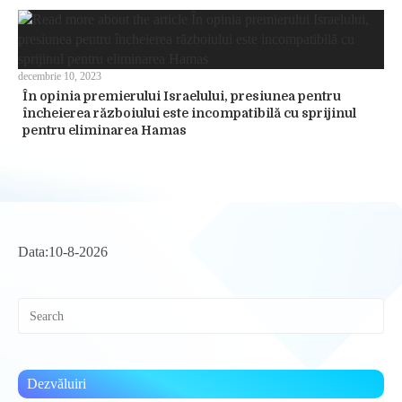
decembrie 10, 2023
În opinia premierului Israelului, presiunea pentru
încheierea războiului este incompatibilă cu sprijinul
pentru eliminarea Hamas
Data:
10-8-2026
Pre
Esc
to
clo
the
Dezvăluiri
sea