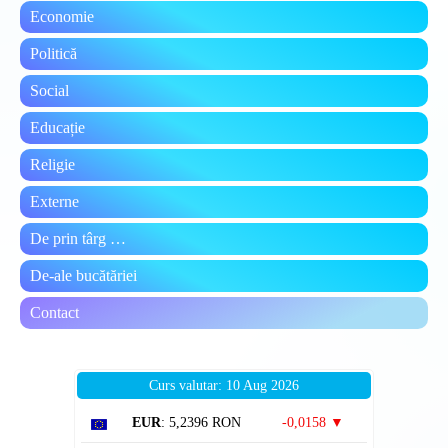
pan
Economie
Politică
Social
Educație
Religie
Externe
De prin târg …
De-ale bucătăriei
Contact
Curs valutar: 10 Aug 2026
EUR
: 5,2396 RON
-0,0158 ▼