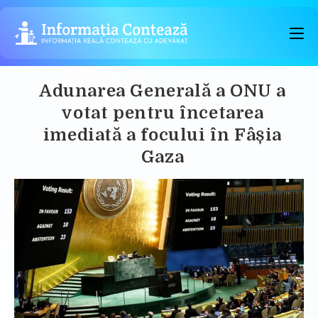
Skip
to
content
Adunarea Generală a ONU a
votat pentru încetarea
imediată a focului în Fâșia
Gaza