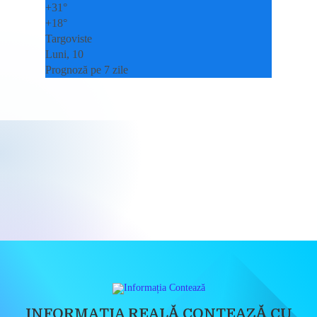
+
31°
+
18°
Targoviste
Luni, 10
Prognoză pe 7 zile
INFORMAȚIA REALĂ CONTEAZĂ CU