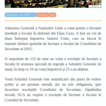
Categorie:
Publicat:
decembrie 13, 2023
Externe
Info
Adunarea Generală a Națiunilor Unite a votat pentru o încetare
imediată a focului în războiul din Fâșia Gaza. A fost un vot de
blam îndreptat împotriva Statelor Unite, care au blocat în
repetate rânduri apelurile de încetare a focului ale Consiliului de
Securitate al ONU.
O majoritate de 153 de state au votat o rezoluție de încetare a
focului în sesiunea specială de urgență a Adunării Generale de
marți, în timp ce 10 au votat împotrivă și 23 s-au abținut.
Votul Adunării Generale este semnificativ din punct de vedere
politic și are greutate morală, dar nu este obligatoriu, spre
deosebire rezoluțiile Consiliului de Securitate. Săptămâna
trecută, SUA au respins o rezoluție de încetare a focului în
Consiliul de Securitate.