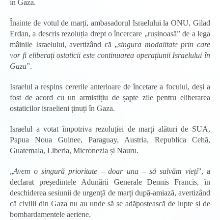
în Gaza.
Înainte de votul de marți, ambasadorul Israelului la ONU, Gilad
Erdan, a descris rezoluția drept o încercare „rușinoasă” de a lega
mâinile Israelului, avertizând că „
singura modalitate prin care
vor fi eliberați ostaticii este
continuarea operațiunii Israelului în
Gaza
”.
Israelul a respins cererile anterioare de încetare a focului, deși a
fost de acord cu un armistițiu de șapte zile pentru eliberarea
ostaticilor israelieni ținuți în Gaza.
Israelul a votat împotriva rezoluției de marți alături de SUA,
Papua Noua Guinee, Paraguay, Austria, Republica Cehă,
Guatemala, Liberia, Micronezia și Nauru.
„
Avem o singură prioritate – doar una – să salvăm vieți
”, a
declarat președintele Adunării Generale Dennis Francis, în
deschiderea sesiunii de urgență de marți după-amiază, avertizând
că civilii din Gaza nu au unde să se adăpostească de lupte și de
bombardamentele aeriene.