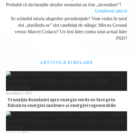
articles
Probabil că declarațiile aleșilor neamului au fost „incendiare”!
Următorul articol
Se schimbă istoria alegerilor prezidențiale? Vom vedea în turul
doi „duelându-se” doi candidați de stânga: Mircea Geoană
versus Marcel Ciolacu? Un fost lider contra unui actual lider
PSD?
ARTICOLE SIMILARE
decembrie 3, 2023
Tranziția României spre energia verde se face prin
folosirea energiei nucleare și energiei regenerabile