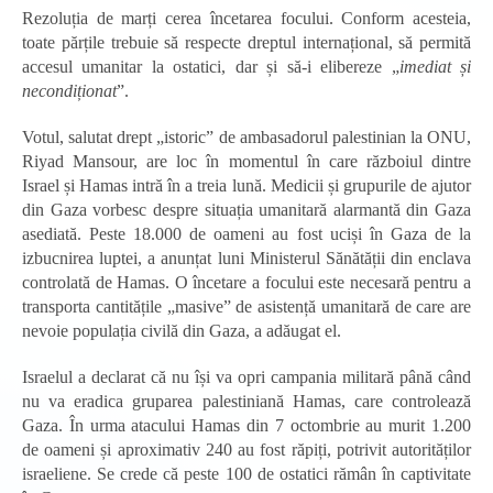
Rezoluția de marți cerea încetarea focului. Conform acesteia,
toate părțile trebuie să respecte dreptul internațional, să permită
accesul umanitar la ostatici, dar și să-i elibereze „
imediat și
necondiționat
”.
Votul, salutat drept „istoric” de ambasadorul palestinian la ONU,
Riyad Mansour, are loc în momentul în care războiul dintre
Israel și Hamas intră în a treia lună. Medicii și grupurile de ajutor
din Gaza vorbesc despre situația umanitară alarmantă din Gaza
asediată. Peste 18.000 de oameni au fost uciși în Gaza de la
izbucnirea luptei, a anunțat luni Ministerul Sănătății din enclava
controlată de Hamas. O încetare a focului este necesară pentru a
transporta cantitățile „masive” de asistență umanitară de care are
nevoie populația civilă din Gaza, a adăugat el.
Israelul a declarat că nu își va opri campania militară până când
nu va eradica gruparea palestiniană Hamas, care controlează
Gaza. În urma atacului Hamas din 7 octombrie au murit 1.200
de oameni și aproximativ 240 au fost răpiți, potrivit autorităților
israeliene. Se crede că peste 100 de ostatici rămân în captivitate