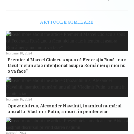
ARTICOLE SIMILARE
februarie 10, 2024
Premierul Marcel Ciolacu a spus că Federaţia Rusă „nu a
făcut niciun atac intenţionat asupra României şi nici nu
o va face”
februarie 16, 2024
Opozantul rus, Alexander Navalnîi, inamicul numărul
unu al lui Vladimir Putin, a murit în penitenciar
martie 8, 2024