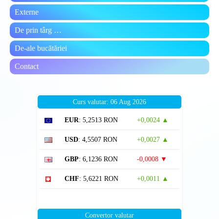
Externe
De prin târg …
De-ale bucătăriei
Contact
Curs valutar: 06 Aug 2026
EUR
: 5,2513 RON
+0,0024 ▲
USD
: 4,5507 RON
+0,0027 ▲
GBP
: 6,1236 RON
-0,0008 ▼
CHF
: 5,6221 RON
+0,0011 ▲
Convertor valutar