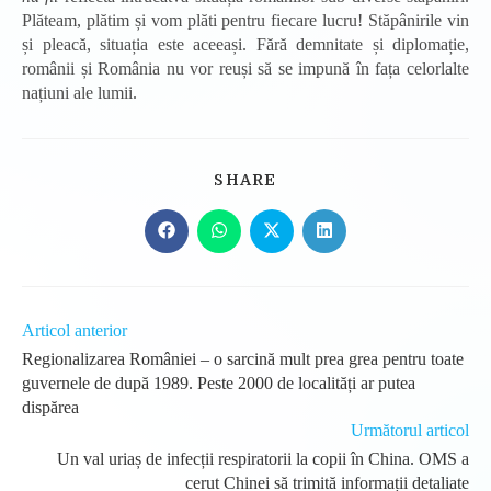
Plăteam, plătim și vom plăti pentru fiecare lucru! Stăpânirile vin
și pleacă, situația este aceeași. Fără demnitate și diplomație,
românii și România nu vor reuși să se impună în fața celorlalte
națiuni ale lumii.
SHARE
SHARE
THIS
CONTENT
Opens
Opens
Opens
Opens
in
in
in
in
a
a
a
a
new
new
new
new
window
window
window
window
Read
Articol anterior
more
Regionalizarea României – o sarcină mult prea grea pentru toate
articles
guvernele de după 1989. Peste 2000 de localități ar putea
dispărea
Următorul articol
Un val uriaș de infecții respiratorii la copii în China. OMS a
cerut Chinei să trimită informații detaliate