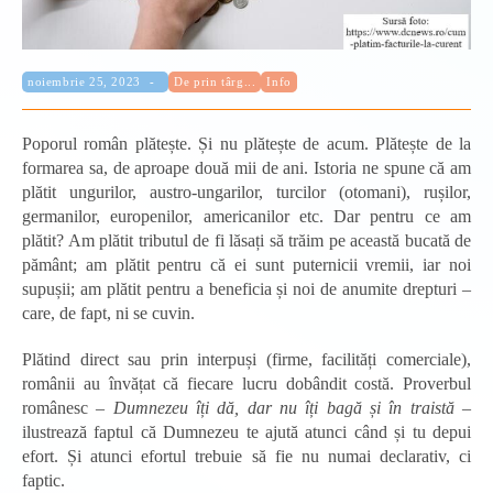
Categorie:
Publicat:
noiembrie 25, 2023
De prin târg...
Info
Poporul român plătește. Și nu plătește de acum. Plătește de la
formarea sa, de aproape două mii de ani. Istoria ne spune că am
plătit ungurilor, austro-ungarilor, turcilor (otomani), rușilor,
germanilor, europenilor, americanilor etc. Dar pentru ce am
plătit? Am plătit tributul de fi lăsați să trăim pe această bucată de
pământ; am plătit pentru că ei sunt puternicii vremii, iar noi
supușii; am plătit pentru a beneficia și noi de anumite drepturi –
care, de fapt, ni se cuvin.
Plătind direct sau prin interpuși (firme, facilități comerciale),
românii au învățat că fiecare lucru dobândit costă. Proverbul
românesc –
Dumnezeu îți dă, dar nu îți bagă și în traistă
–
ilustrează faptul că Dumnezeu te ajută atunci când și tu depui
efort. Și atunci efortul trebuie să fie nu numai declarativ, ci
faptic.