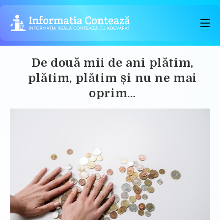
Skip
to
content
De două mii de ani plătim,
plătim, plătim și nu ne mai
oprim…