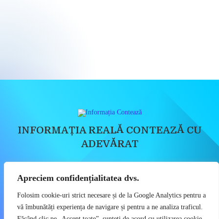
INFORMAȚIA REALĂ CONTEAZĂ CU
ADEVĂRAT
Știri, Dezvăluiri, Economie, Politică, Social
Apreciem confidențialitatea dvs.
Copyright 2023 - Informatia Conteaza - Toate drepturile sunt rezervate
Folosim cookie-uri strict necesare și de la Google Analytics pentru a
Politica de Confidențialitate
vă îmbunătăți experiența de navigare și pentru a ne analiza traficul.
Utilizatorii pot descărca și tipări conținut de pe acest site doar pentru
Făcând clic pe „Accept toate”, sunteți de acord cu utilizarea cookie-