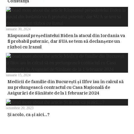
Constanța
ianuarie 30, 2024
Răspunsul președintelui Biden la atacul din Iordania va
fi probabil puternic, dar SUA se tem să declanșeze un
război cu Iranul
ianuarie 15, 2024
Medicii de familie din București și Ilfov iau în calcul să
nu prelungească contractul cu Casa Națională de
Asigurări de Sănătate de la 1 februarie 2024
octombrie 20, 2023
Și acolo, ca și aici…?