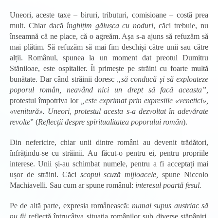
Uneori, aceste taxe – biruri, tributuri, comisioane – costă prea
mult. Chiar dacă
înghițim gălușca cu noduri
, căci trebuie, nu
înseamnă că ne place, că o agreăm. Așa s-a ajuns să refuzăm să
mai plătim. Să refuzăm să mai fim deschiși către unii sau către
alții. Românul, spunea la un moment dat preotul Dumitru
Stăniloae, este ospitalier. Îi primește pe străini cu foarte multă
bunătate. Dar când străinii doresc
„să conducă și să exploateze
poporul român, neavând nici un drept să facă aceasta”,
protestul împotriva lor
„este exprimat prin expresiile «venetici»,
«venitură». Uneori, protestul acesta s-a dezvoltat în adevărate
revolte
” (
Reflecții despre spiritualitatea poporului român
).
Din nefericire, chiar unii dintre români au devenit trădători,
înfrățindu-se cu străinii. Au făcut-o pentru ei, pentru propriile
interese. Unii și-au schimbat numele, pentru a fi acceptați mai
ușor de străini. Căci
scopul scuză mijloacele,
spune Niccolo
Machiavelli. Sau cum ar spune românul:
interesul poartă fesul.
Pe de altă parte, expresia românească:
numai supus austriac să
nu fii
reflectă întrucâtva situația românilor sub diverse stăpâniri.