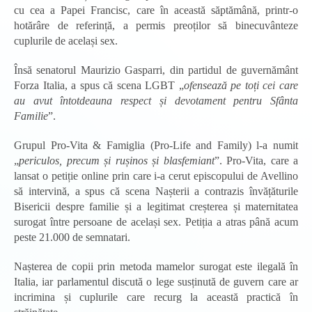
cu cea a Papei Francisc, care în această săptămână, printr-o
hotărâre de referință, a permis preoților să binecuvânteze
cuplurile de același sex.
Însă senatorul Maurizio Gasparri, din partidul de guvernământ
Forza Italia, a spus că scena LGBT „
ofensează pe toți cei care
au avut întotdeauna respect și devotament pentru Sfânta
Familie
”.
Grupul Pro-Vita & Famiglia (Pro-Life and Family) l-a numit
„
periculos, precum și rușinos și blasfemiant
”. Pro-Vita, care a
lansat o petiție online prin care i-a cerut episcopului de Avellino
să intervină, a spus că scena Nașterii a contrazis învățăturile
Bisericii despre familie și a legitimat creșterea și maternitatea
surogat între persoane de același sex. Petiția a atras până acum
peste 21.000 de semnatari.
Nașterea de copii prin metoda mamelor surogat este ilegală în
Italia, iar parlamentul discută o lege susținută de guvern care ar
incrimina și cuplurile care recurg la această practică în