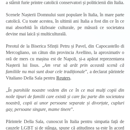
a stârnit furie printre catolicii conservatori și politicienii din Italia.
Scenele Nașterii Domnului sunt populare în Italia, în mare parte
catolică. Cu toate acestea, în ultimii ani Italia a fost din ce în ce
mai absorbită în războaie culturale, pe măsură ce societatea
devine mai laică și multiculturală.
Preotul de la Biserica Sfinții Petru și Pavel, din Capocastello di
Mercogliano, un cătun din provincia Avellino, la aproximativ o
oră de mers cu mașina est de Napoli, și-a apărat reprezentarea
Nașterii lui Iisus. „
Am vrut să arăt prin această scenă că
familiile nu mai sunt doar cele tradiționale
”, a declarat părintele
Vitaliano Della Sala pentru
Reuters
.
„
În parohiile noastre vedem din ce în ce mai mulți copii din
noile tipuri de familii care există și care fac parte din societatea
noastră, copii ai unor persoane separate și divorțate, cupluri
gay, persoane singure, mame tinere
”.
Părintele Della Sala, cunoscut în Italia pentru simpatia față de
cauzele LGBT și de stânga, spune că atitudinea sa este în acord