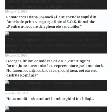
februarie 18, 2024
Senatoarea Diana Șoșoacă și-a suspendat soțul din
funcția de prim-vicepreședinte al S.O.S. România:
„Pentru a-l scoate din ghearele serviciilor”
februarie 18, 2024
George Simion consideră că AUR „este singura
formaţiune suveranistă cu reprezentare parlamentară.
Nu facem coaliţii cu broasca şi cu ştiuca, cei care au
distrus România”
octombrie 31, 2023
Noua modă – să conduci Lamborghini în chiloți…