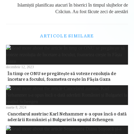
Islamiștii planificau atacuri în biserici în timpul slujbelor de
Crăciun. Au fost făcute zeci de arestări
ARTICOLE SIMILARE
decembrie 12, 2023
În timp ce ONU se pregătește să voteze rezoluția de
încetare a focului, foametea crește în Fâșia Gaza
martie 8, 2024
Cancelarul austriac Karl Nehammer s-a opus încă o dată
aderării României și Bulgariei la spațiul Schengen