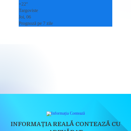
+
22°
Targoviste
Joi, 06
Prognoză pe 7 zile
INFORMAȚIA REALĂ CONTEAZĂ CU