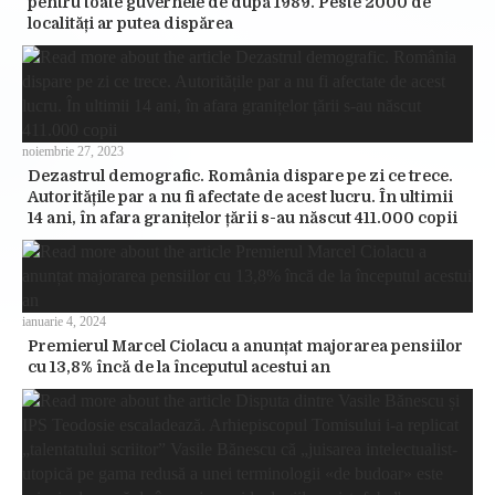
pentru toate guvernele de după 1989. Peste 2000 de
localități ar putea dispărea
noiembrie 27, 2023
Dezastrul demografic. România dispare pe zi ce trece.
Autoritățile par a nu fi afectate de acest lucru. În ultimii
14 ani, în afara granițelor țării s-au născut 411.000 copii
ianuarie 4, 2024
Premierul Marcel Ciolacu a anunțat majorarea pensiilor
cu 13,8% încă de la începutul acestui an