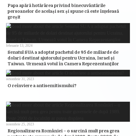
Papa apără hotărârea privind binecuvântările
persoanelor de același sex și spune că este înțeleasă
greșit
februarie 13, 2024
Senatul SUA a adoptat pachetul de 95 de miliarde de
dolari destinat ajutorului pentru Ucraina, Israel şi
Taiwan. Urmează votul în Camera Reprezentanţilor
octombrie 31, 2023
O reînviere a antisemitismului?
noiembrie 25, 2023
Regionalizarea României – o sarcină mult prea grea