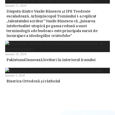
ianuarie 11, 2024
Disputa dintre Vasile Bănescu și IPS Teodosie
escaladează. Arhiepiscopul Tomisului i-a replicat
„talentatului scriitor” Vasile Bănescu că „juisarea
intelectualist-utopică pe gama redusă a unei
terminologii «de budoar» este principala sursă de
încurajare a ideologiilor cristofobe”
ianuarie 18, 2024
Pakistanul lansează lovituri în interiorul Iranului
ianuarie 3, 2024
Biserica Ortodoxă și războiul