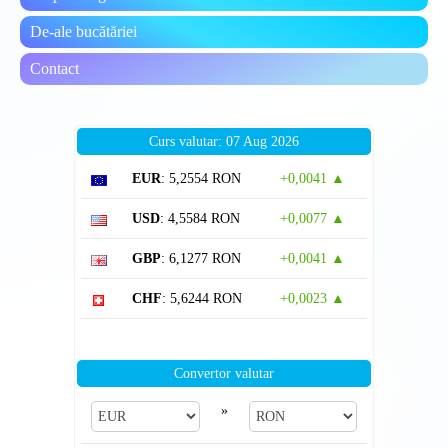
De-ale bucătăriei
Contact
Curs valutar: 07 Aug 2026
EUR
: 5,2554 RON
+0,0041 ▲
USD
: 4,5584 RON
+0,0077 ▲
GBP
: 6,1277 RON
+0,0041 ▲
CHF
: 5,6244 RON
+0,0023 ▲
Convertor valutar
»