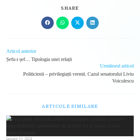
SHARE
SHARE
THIS
CONTENT
Opens
Opens
Opens
Opens
in
in
in
in
a
a
a
a
new
new
new
new
window
window
window
window
Read
Articol anterior
more
Șefu-i șef… Tipologia unei relații
articles
Următorul articol
Politicienii – privilegiații vremii. Cazul senatorului Liviu
Voiculescu
ARTICOLE SIMILARE
ianuarie 15, 2024