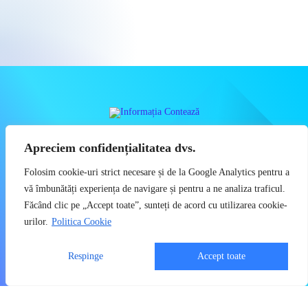
INFORMAȚIA REALĂ CONTEAZĂ CU
Apreciem confidențialitatea dvs.
ADEVĂRAT
Folosim cookie-uri strict necesare și de la Google Analytics pentru a
Știri, Dezvăluiri, Economie, Politică, Social
vă îmbunătăți experiența de navigare și pentru a ne analiza traficul.
Făcând clic pe „Accept toate”, sunteți de acord cu utilizarea cookie-
Copyright 2023 - Informatia Conteaza - Toate drepturile sunt rezervate
urilor.
Politica Cookie
Politica de Confidențialitate
Utilizatorii pot descărca și tipări conținut de pe acest site doar pentru
Respinge
Accept toate
uzul personal sau necomercial. Sunt INTERZISE copierea,
reproducerea, recompilarea, distribuirea, publicarea, afișarea,
modificarea, crearea de produse sau servicii complete sau derivate,
precum și orice modalitate de exploatare a conținutului site-ului.