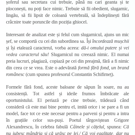
șoferul sau secretara cui trebuie, până nu cari geanta și te
ploconești, nu poți face nimic. Trebuie să fii obedient, slugarnic,
lingău, să fii lipsit de coloană vertebrală, să îndeplinești fără
crâcnire toate poruncile din poziția ghiocel.
Interesant de analizat este și felul cum slugarnicul, ajuns un mic
șef, se comportă cu cei din subordinea sa. Își
încordează mușchii
și își etalează caracterul, vorba aceea:
dă-i omului putere și vei
vedea caracterul său!
Slugarnicul nu creează nimic. El numai
preia lucruri, plagiază, copiază pe cei din preajmă, fără a fi nimic
din ceea ce se vrea. Este o adevărată
formă fără fond, un brand
românesc
(cum spunea profesorul Constantin Schifirneț).
Formele fără fond, aceste baloane de săpun în soare, nu au
consistență. Tot astfel și ideile frumos îmbrăcate ale
oportunistului. El periază pe cine trebuie, trădează când
consideră că este mai bine pentru el, imită orice i se pare a fi un
model, face tot ce este necesar pentru a parveni și pentru a intra
în grațiile celor sus-puși. Poetul târgoviștean Grigore
Alexandrescu, în celebra fabulă
Câinele și cățelul,
spunea:
Că
nu iubesc mândria și că urăsc pe lei,/ Că voi egalitate, dar nu