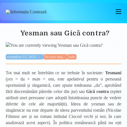
Skip
to
content
Yesman sau Gică contra?
Categorie:
Publicat:
octombrie 11, 2023
De prin târg...
Info
Tot mai mult ne întrebăm ce ne trebuie în societate:
Yesmani
(
yes
= da +
man
= om, este apelativul pentru o persoană
oportunistă și slugarnică, care spune totdeauna „da”, aprobând
fără discernământ părerile celor din jur) sau
Gică contra
(epitet
atribuit unei persoane care adoptă întotdeauna puncte de vedere
diferite de cele ale majorității). Ideea de yesman sau de
slugărnicie nu este departe de ideea parvenitului român (Nicolae
Filimon are și un roman intitulat
Ciocoii vechi și noi
, în care
analizează acest aspect). În politica românească până nu ești