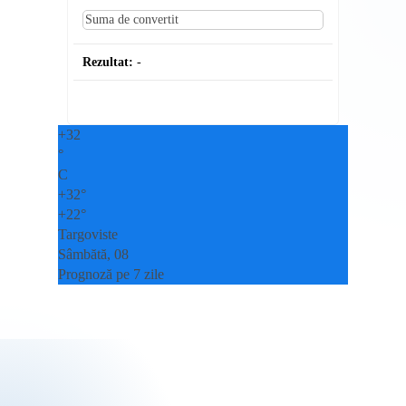
Rezultat:
-
+
32
°
C
+
32°
+
22°
Targoviste
Sâmbătă, 08
Prognoză pe 7 zile