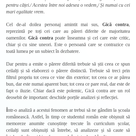
pentru căței./ Acestea între noi adesea o vedem,/ Și numai cu cei
mari egalitate vrem
.
Cel de-al doilea personaj amintit mai sus,
Gică contra
,
reprezintă pe toți cei care au păreri diferite de majoritatea
oamenilor.
Gică contra
poate înseamna și cel care este critic,
chiar și cu sine uneori. Este o persoană care se contrazice cu
toată lumea pe un subiect în dezbatere.
Dar pentru a emite o părere diferită trebuie să știi ceea ce spun
ceilalți și să elaborezi o părere distinctă. Trebuie să treci prin
filtrul propriu tot ceea ce vine din exterior; tot ceea ce ar părea
bun, dar este numai aparent bun; tot ceea ce pare real, dar este de
fapt o iluzie. Chiar dacă este polemic, Gică contra are un rol
deosebit de important: deschide porțile analizei și reflecției.
Î
ntr-o analiză a acestui fenomen ar trebui să ne gândim la școala
românească. Astfel, în timp ce studentul român este obișnuit să
memoreze anumite cunoștințe trecute în curriculum școlar,
ceilalți sunt obișnuiți să întrebe, să analizeze și să caute să