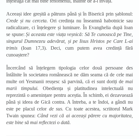
înțeleagă cât mai bine fenomenul, înainte de a-l învăța.
Aceeași idee greșită a pătruns până și în Biserică prin șablonul:
Crede și nu cerceta
. Ori credința nu înseamnă habotnicie sau
radicalizare, ci înțelegere și luminare. În Evanghelia după Ioan
se spune:
Și aceasta este viața veșnică: Să Te cunoască pe Tine,
singurul Dumnezeu adevărat, și pe Iisus Hristos pe Care L-ai
trimis
(Ioan 17,3). Deci, cum putem avea credință fără
cunoaștere?
Încercând să înțelegem tipologia celor două persoane des
întâlnite în societatea românească ne dăm seama că de cele mai
multe ori Yesmanii reușesc să parvină, că ei sunt doriți de
mai
marii timpului.
Obediența și platitudinea intelectuală nu
reprezintă o amenințare pentru aceștia. În schimb, ei dezavuează
până și ideea de Gică contra. A întreba, a te îndoi, a gândi nu
este pe placul celor
de sus.
Cu toate acestea, scriitorul Mark
Twain spunea:
Când vezi că ai aceeași părere cu majoritatea,
este bine să mai reflectezi o dată.