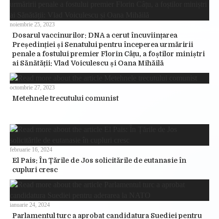
noiembrie 25, 2023
Dosarul vaccinurilor: DNA a cerut încuviințarea
Președinției și Senatului pentru începerea urmăririi
penale a fostului premier Florin Câțu, a foștilor miniștri
ai Sănătății: Vlad Voiculescu și Oana Mihăilă
octombrie 27, 2023
Metehnele trecutului comunist
februarie 16, 2024
El Pais: În Țările de Jos solicitările de eutanasie în
cupluri cresc
ianuarie 24, 2024
Parlamentul turc a aprobat candidatura Suediei pentru