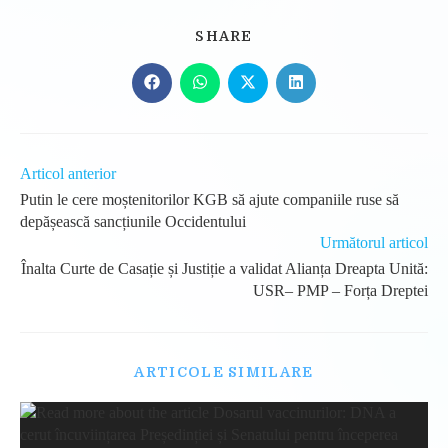
SHARE
SHARE
THIS
CONTENT
Opens
Opens
Opens
Opens
in
in
in
in
a
a
a
a
new
new
new
new
window
window
window
window
Read
Articol anterior
more
Putin le cere moștenitorilor KGB să ajute companiile ruse să
articles
depășească sancțiunile Occidentului
Următorul articol
Înalta Curte de Casație și Justiție a validat Alianța Dreapta Unită:
USR– PMP – Forța Dreptei
ARTICOLE SIMILARE