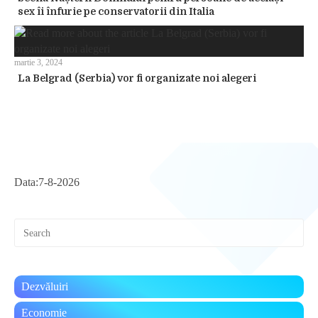
sex îi înfurie pe conservatorii din Italia
martie 3, 2024
La Belgrad (Serbia) vor fi organizate noi alegeri
Data:
7-8-2026
Pre
Esc
to
clo
the
Dezvăluiri
sea
pan
Economie