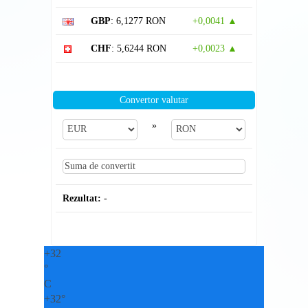
GBP
: 6,1277 RON
+0,0041 ▲
CHF
: 5,6244 RON
+0,0023 ▲
Convertor valutar
»
Rezultat:
-
+
32
°
C
+
32°