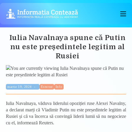
Skip
to
content
Iulia Navalnaya spune că Putin
nu este președintele legitim al
Rusiei
Categorie:
Publicat:
martie 19, 2024
Externe
Info
Iulia Navalnaya, văduva liderului opoziției ruse Alexei Navalny,
a declarat marți că Vladimir Putin nu este președintele legitim al
Rusiei și că va încerca să convingă liderii lumii să nu negocieze
cu el, informează Reuters.