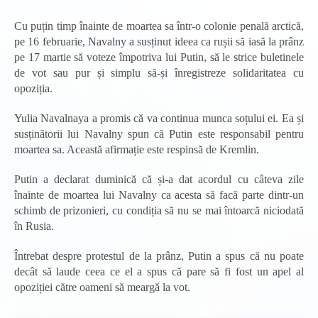
Cu puțin timp înainte de moartea sa într-o colonie penală arctică,
pe 16 februarie, Navalny a susținut ideea ca rușii să iasă la prânz
pe 17 martie să voteze împotriva lui Putin, să le strice buletinele
de vot sau pur și simplu să-și înregistreze solidaritatea cu
opoziția.
Yulia Navalnaya a promis că va continua munca soțului ei. Ea și
susținătorii lui Navalny spun că Putin este responsabil pentru
moartea sa. Această afirmație este respinsă de Kremlin.
Putin a declarat duminică că și-a dat acordul cu câteva zile
înainte de moartea lui Navalny ca acesta să facă parte dintr-un
schimb de prizonieri, cu condiția să nu se mai întoarcă niciodată
în Rusia.
Întrebat despre protestul de la prânz, Putin a spus că nu poate
decât să laude ceea ce el a spus că pare să fi fost un apel al
opoziției către oameni să meargă la vot.