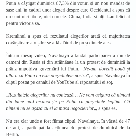
Putin a câștigat duminică 87,3% din voturi și un nou mandat de
șase ani, în cadrul unor alegeri despre care Occidentul a spus că
nu sunt nici libere, nici corecte. China, India și alții l-au felicitat
pentru victoria sa.
Kremlinul a spus că rezultatul alegerilor arată că majoritatea
covârșitoare a rușilor se află alături de președintele ales.
Într-un mesaj video, Navalnaya a lăudat participarea a mii de
oameni din Rusia și din străinătate la un protest de duminică la
prânz împotriva guvernării lui Putin. „
Ne-am dovedit nouă și
altora că Putin nu este președintele nostru
”, a spus Navalnaya în
clipul postat pe canalul de YouTube al răposatului ei soț.
„
Rezultatele alegerilor nu contează… Ne vom asigura că nimeni
din lume nu-l recunoaște pe Putin ca președinte legitim. Că
nimeni nu se așază cu el la masa negocierilor
„, a spus ea.
Nu era clar unde a fost filmat clipul. Navalnaya, în vârstă de 47
de ani, a participat la acțiunea de protest de duminică de la
Berlin.