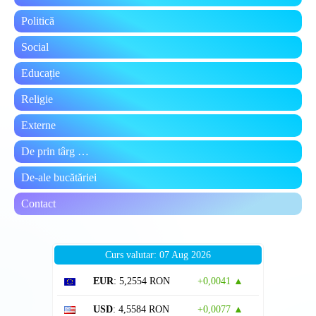
Politică
Social
Educație
Religie
Externe
De prin târg …
De-ale bucătăriei
Contact
Curs valutar: 07 Aug 2026
EUR
: 5,2554 RON
+0,0041 ▲
USD
: 4,5584 RON
+0,0077 ▲