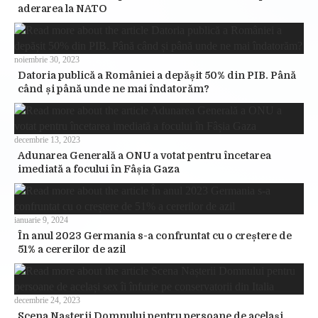
aderarea la NATO
noiembrie 30, 2023
Datoria publică a României a depășit 50% din PIB. Până
când și până unde ne mai îndatorăm?
decembrie 13, 2023
Adunarea Generală a ONU a votat pentru încetarea
imediată a focului în Fâșia Gaza
ianuarie 9, 2024
În anul 2023 Germania s-a confruntat cu o creștere de
51% a cererilor de azil
decembrie 24, 2023
Scena Nașterii Domnului pentru persoane de același