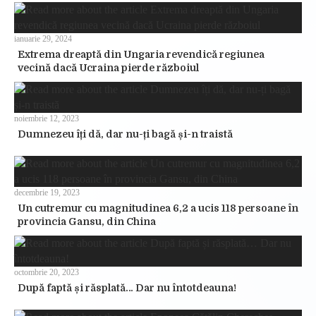
ianuarie 29, 2024
Extrema dreaptă din Ungaria revendică regiunea
vecină dacă Ucraina pierde războiul
noiembrie 12, 2023
Dumnezeu îți dă, dar nu-ți bagă și-n traistă
decembrie 19, 2023
Un cutremur cu magnitudinea 6,2 a ucis 118 persoane în
provincia Gansu, din China
octombrie 20, 2023
După faptă și răsplată… Dar nu întotdeauna!