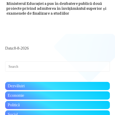
Ministerul Educației a pus în dezbatere publică două
proiecte privind admiterea în învățământul superior și
examenele de finalizare a studiilor
Data:
8-8-2026
Pre
Esc
to
clo
the
Dezvăluiri
sea
pan
Economie
Politică
Social