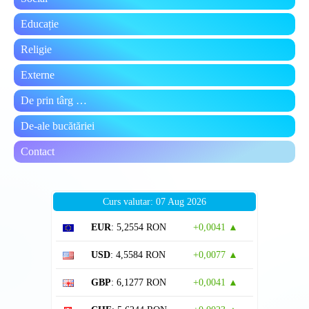
Educație
Religie
Externe
De prin târg …
De-ale bucătăriei
Contact
Curs valutar: 07 Aug 2026
EUR
: 5,2554 RON
+0,0041 ▲
USD
: 4,5584 RON
+0,0077 ▲
GBP
: 6,1277 RON
+0,0041 ▲