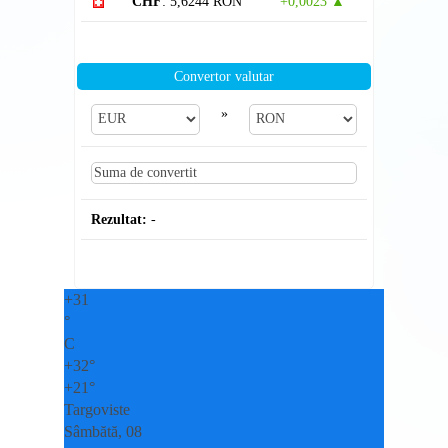
CHF
: 5,6244 RON
+0,0023 ▲
Convertor valutar
»
Rezultat:
-
+
31
°
C
+
32°
+
21°
Targoviste
Sâmbătă, 08