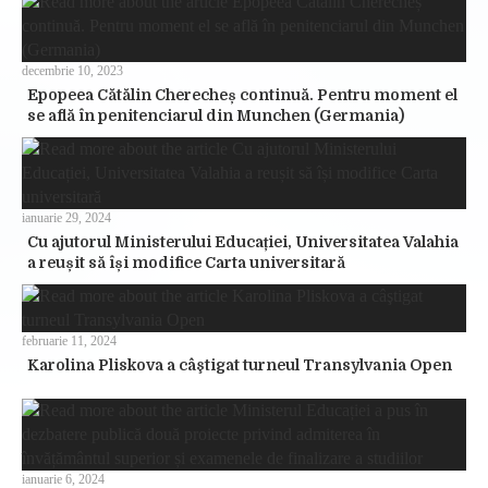
decembrie 10, 2023
Epopeea Cătălin Cherecheș continuă. Pentru moment el
se află în penitenciarul din Munchen (Germania)
ianuarie 29, 2024
Cu ajutorul Ministerului Educației, Universitatea Valahia
a reușit să își modifice Carta universitară
februarie 11, 2024
Karolina Pliskova a câştigat turneul Transylvania Open
ianuarie 6, 2024