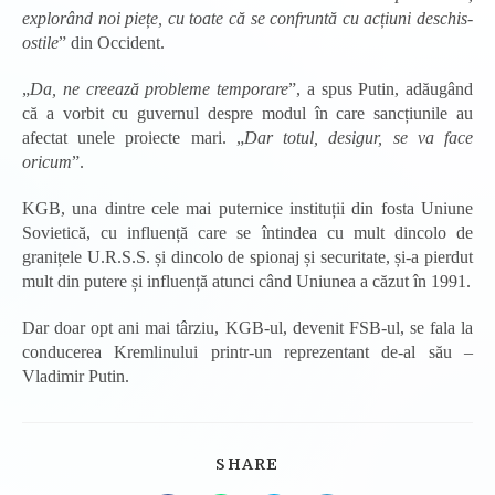
explorând noi piețe, cu toate că se confruntă cu acțiuni deschis-
ostile
” din Occident.
„
Da, ne creează probleme temporare
”, a spus Putin, adăugând
că a vorbit cu guvernul despre modul în care sancțiunile au
afectat unele proiecte mari. „
Dar totul, desigur, se va face
oricum
”.
KGB, una dintre cele mai puternice instituții din fosta Uniune
Sovietică, cu influență care se întindea cu mult dincolo de
granițele U.R.S.S. și dincolo de spionaj și securitate, și-a pierdut
mult din putere și influență atunci când Uniunea a căzut în 1991.
Dar doar opt ani mai târziu, KGB-ul, devenit FSB-ul, se fala la
conducerea Kremlinului printr-un reprezentant de-al său –
Vladimir Putin.
SHARE
SHARE
THIS
CONTENT