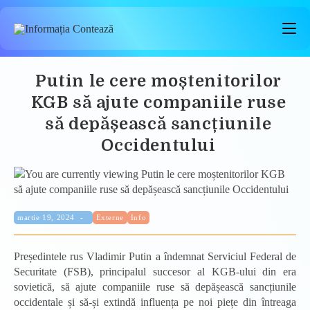
Skip
to
content
Putin le cere moștenitorilor
KGB să ajute companiile ruse
să depășească sancțiunile
Occidentului
Categorie:
Publicat:
martie 19, 2024
Externe
Info
Președintele rus Vladimir Putin a îndemnat Serviciul Federal de
Securitate (FSB), principalul succesor al KGB-ului din era
sovietică, să ajute companiile ruse să depășească sancțiunile
occidentale și să-și extindă influența pe noi piețe din întreaga