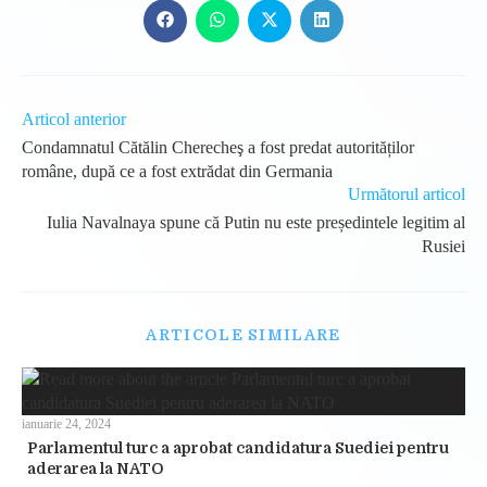
Opens
Opens
Opens
Opens
in
in
in
in
a
a
a
a
new
new
new
new
window
window
window
window
Read
Articol anterior
more
Condamnatul Cătălin Cherecheş a fost predat autorităților
articles
române, după ce a fost extrădat din Germania
Următorul articol
Iulia Navalnaya spune că Putin nu este președintele legitim al
Rusiei
ARTICOLE SIMILARE
ianuarie 24, 2024
Parlamentul turc a aprobat candidatura Suediei pentru
aderarea la NATO