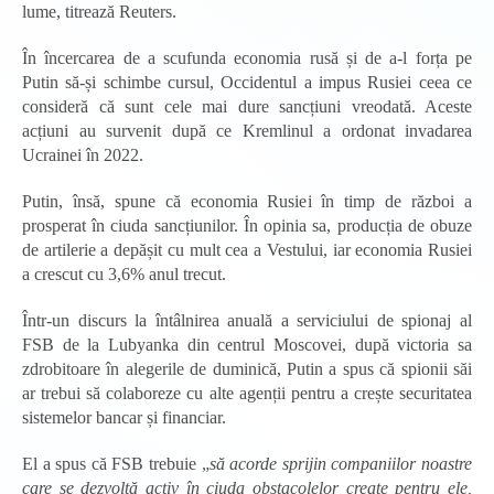
lume, titrează Reuters.
În încercarea de a scufunda economia rusă și de a-l forța pe
Putin să-și schimbe cursul, Occidentul a impus Rusiei ceea ce
consideră că sunt cele mai dure sancțiuni vreodată. Aceste
acțiuni au survenit după ce Kremlinul a ordonat invadarea
Ucrainei în 2022.
Putin, însă, spune că economia Rusiei în timp de război a
prosperat în ciuda sancțiunilor. În opinia sa, producția de obuze
de artilerie a depășit cu mult cea a Vestului, iar economia Rusiei
a crescut cu 3,6% anul trecut.
Într-un discurs la întâlnirea anuală a serviciului de spionaj al
FSB de la Lubyanka din centrul Moscovei, după victoria sa
zdrobitoare în alegerile de duminică, Putin a spus că spionii săi
ar trebui să colaboreze cu alte agenții pentru a crește securitatea
sistemelor bancar și financiar.
El a spus că FSB trebuie „
să acorde sprijin companiilor noastre
care se dezvoltă activ în ciuda obstacolelor create pentru ele,