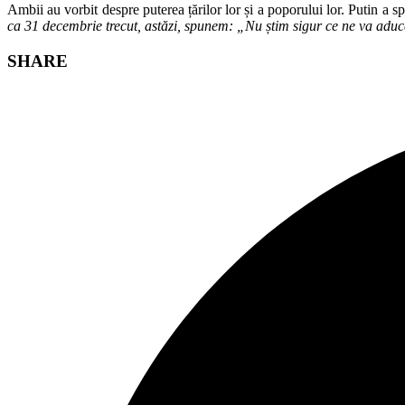
Ambii au vorbit despre puterea țărilor lor și a poporului lor. Putin a s
ca 31 decembrie trecut, astăzi, spunem: „Nu știm sigur ce ne va adu
Share
SHARE
this
Opens
content
in
a
new
window