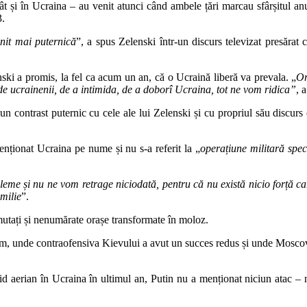
ât și în Ucraina – au venit atunci când ambele țări marcau sfârșitul anul
3.
enit mai puternică
”, a spus Zelenski într-un discurs televizat presărat cu
ski a promis, la fel ca acum un an, că o Ucraină liberă va prevala. „
Or
de ucrainenii, de a intimida, de a doborî Ucraina, tot ne vom ridica”
, 
 un contrast puternic cu cele ale lui Zelenski și cu propriul său discur
enționat Ucraina pe nume și nu s-a referit la „
operațiune militară spec
leme și nu ne vom retrage niciodată, pentru că nu există nicio forță ca
milie
”.
ămutați și nenumărate orașe transformate în moloz.
e km, unde contraofensiva Kievului a avut un succes redus și unde Moscov
id aerian în Ucraina în ultimul an, Putin nu a menționat niciun atac –