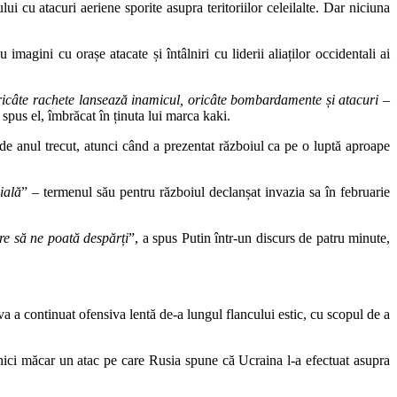
ui cu atacuri aeriene sporite asupra teritoriilor celeilalte. Dar niciuna
 imagini cu orașe atacate și întâlniri cu liderii aliaților occidentali ai
icâte rachete lansează inamicul, oricâte bombardamente și atacuri –
a spus el, îmbrăcat în ținuta lui marca kaki.
s de anul trecut, atunci când a prezentat războiul ca pe o luptă aproape
ială
” – termenul său pentru războiul declanșat invazia sa în februarie
re să ne poată despărți
”, a spus Putin într-un discurs de patru minute,
a a continuat ofensiva lentă de-a lungul flancului estic, cu scopul de a
 nici măcar un atac pe care Rusia spune că Ucraina l-a efectuat asupra