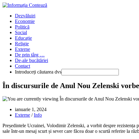
Skip
to
Main
Dezvăluiri
content
Menu
Economie
Politică
Social
Educație
Religie
Externe
De prin târg …
De-ale bucătăriei
Contact
Introduceți căutarea dvs
Press
În discursurile de Anul Nou Zelenski vorbeș
Escape
to
close
the
Publicat:
ianuarie 1, 2024
Main
Categorie:
Externe
/
Info
Menu
panel
Președintele Ucrainei, Volodimir Zelenski, a vorbit despre rezistența po
sale într-un mesaj scurt și sever care făcea doar o scurtă referire la răz