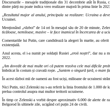
Discursurile – mesajele tradiționale din 31 decembrie atât în ​​Rusia, c
dintre părți nu poate indica vreo realizare majoră în prima linie în 202
„
Rezultatul major al anului, principala sa realizare: Ucraina a dev
Ucrainei.
Menționând „
război
” de 14 ori în mesajul său de 20 de minute, Zelen
ticăloase, nemiloase, masive – le face inamicul în încercarea de a uci
Comentariile lui Putin, care candidează la alegeri în martie, au oferit
existențială.
Anul acesta, el i-a numit pe soldații Rusiei „
eroii noștri
”, dar nu a m
2022.
„
Am dovedit de mai multe ori că putem rezolva cele mai dificile prob
îmbrăcat în costum și cravată roșie. „
Suntem o singură țară, o mare fa
În acest război mii de oameni au fost uciși, milioane de ucraineni str
Nici Putin, nici Zelenski nu s-au referit la linia frontului de 1.000 d
prelua controlul asupra mai multor teritorii ucrainene.
În timp ce Zelenski a vorbit despre aproximativ 6.000 de alerte de ra
Belgorod în ultimele zile, ucigând cel puțin 24 de civili.