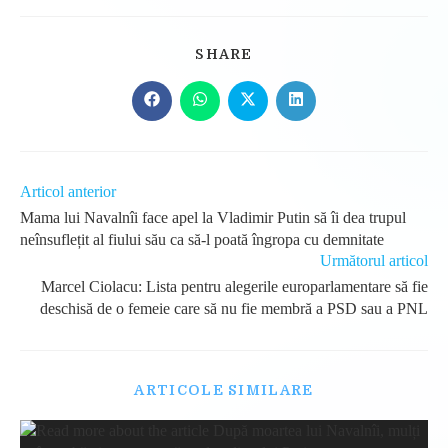
SHARE
SHARE
THIS
CONTENT
Opens
Opens
Opens
Opens
in
in
in
in
a
a
a
a
new
new
new
new
window
window
window
window
Read
Articol anterior
more
Mama lui Navalnîi face apel la Vladimir Putin să îi dea trupul
articles
neînsuflețit al fiului său ca să-l poată îngropa cu demnitate
Următorul articol
Marcel Ciolacu: Lista pentru alegerile europarlamentare să fie
deschisă de o femeie care să nu fie membră a PSD sau a PNL
ARTICOLE SIMILARE