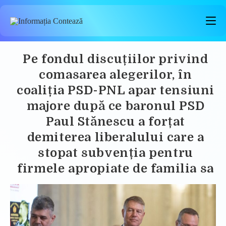
Skip
to
content
Pe fondul discuțiilor privind
comasarea alegerilor, în
coaliția PSD-PNL apar tensiuni
majore după ce baronul PSD
Paul Stănescu a forțat
demiterea liberalului care a
stopat subvenția pentru
firmele apropiate de familia sa