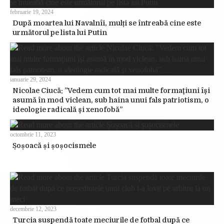
februarie 19, 2024
După moartea lui Navalnîi, mulți se întreabă cine este
următorul pe lista lui Putin
ianuarie 29, 2024
Nicolae Ciucă: ”Vedem cum tot mai multe formaţiuni îşi
asumă în mod viclean, sub haina unui fals patriotism, o
ideologie radicală şi xenofobă”
octombrie 11, 2023
Șoșoacă și șoșocismele
decembrie 12, 2023
Turcia suspendă toate meciurile de fotbal după ce