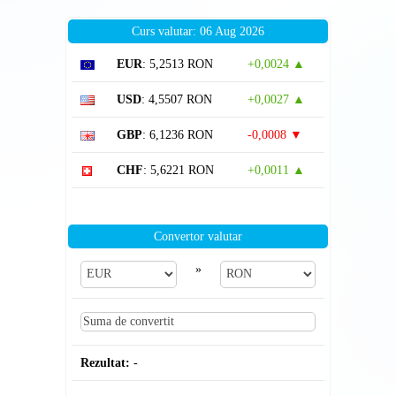
Curs valutar: 06 Aug 2026
EUR
: 5,2513 RON
+0,0024 ▲
USD
: 4,5507 RON
+0,0027 ▲
GBP
: 6,1236 RON
-0,0008 ▼
CHF
: 5,6221 RON
+0,0011 ▲
Convertor valutar
»
Rezultat:
-