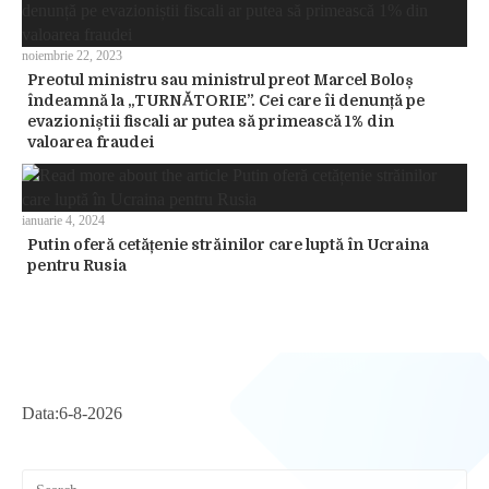
noiembrie 22, 2023
Preotul ministru sau ministrul preot Marcel Boloș
îndeamnă la „TURNĂTORIE”. Cei care îi denunță pe
evazioniștii fiscali ar putea să primească 1% din
valoarea fraudei
ianuarie 4, 2024
Putin oferă cetățenie străinilor care luptă în Ucraina
pentru Rusia
Data:
6-8-2026
Pre