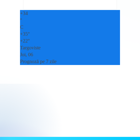
+
34
°
C
+
35°
+
22°
Targoviste
Joi, 06
Prognoză pe 7 zile