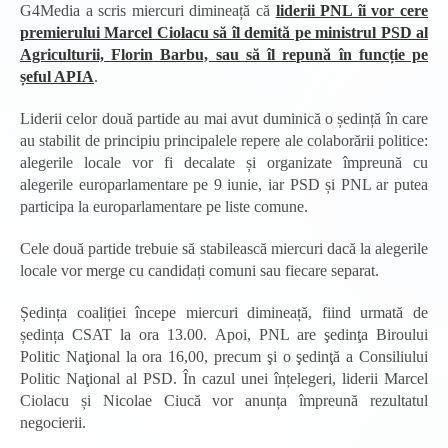
G4Media a scris miercuri dimineață că
liderii PNL îi vor cere
premierului Marcel Ciolacu să îl demită pe ministrul PSD al
Agriculturii, Florin Barbu, sau să îl repună în funcție pe
șeful APIA
.
Liderii celor două partide au mai avut duminică o ședință în care
au stabilit de principiu principalele repere ale colaborării politice:
alegerile locale vor fi decalate și organizate împreună cu
alegerile europarlamentare pe 9 iunie, iar PSD și PNL ar putea
participa la europarlamentare pe liste comune.
Cele două partide trebuie să stabilească miercuri dacă la alegerile
locale vor merge cu candidați comuni sau fiecare separat.
Ședința coaliției începe miercuri dimineață, fiind urmată de
ședința CSAT la ora 13.00. Apoi, PNL are şedinţa Biroului
Politic Naţional la ora 16,00, precum şi o şedinţă a Consiliului
Politic Naţional al PSD. În cazul unei înțelegeri, liderii Marcel
Ciolacu și Nicolae Ciucă vor anunța împreună rezultatul
negocierii.