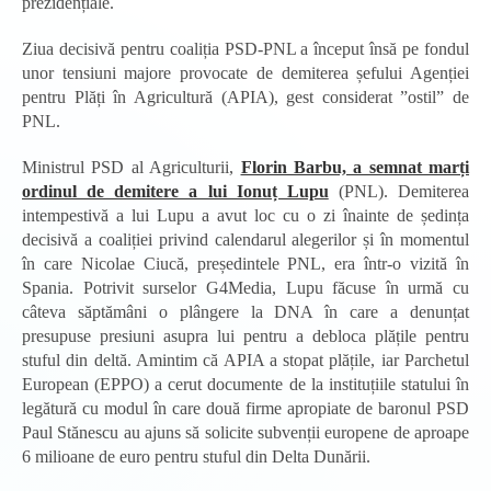
prezidențiale.
Ziua decisivă pentru coaliția PSD-PNL a început însă pe fondul
unor tensiuni majore provocate de demiterea șefului Agenției
pentru Plăți în Agricultură (APIA), gest considerat ”ostil” de
PNL.
Ministrul PSD al Agriculturii,
Florin Barbu, a semnat marți
ordinul de demitere a lui Ionuț Lupu
(PNL). Demiterea
intempestivă a lui Lupu a avut loc cu o zi înainte de ședința
decisivă a coaliției privind calendarul alegerilor și în momentul
în care Nicolae Ciucă, președintele PNL, era într-o vizită în
Spania. Potrivit surselor G4Media, Lupu făcuse în urmă cu
câteva săptămâni o plângere la DNA în care a denunțat
presupuse presiuni asupra lui pentru a debloca plățile pentru
stuful din deltă. Amintim că APIA a stopat plățile, iar Parchetul
European (EPPO) a cerut documente de la instituțiile statului în
legătură cu modul în care două firme apropiate de baronul PSD
Paul Stănescu au ajuns să solicite subvenții europene de aproape
6 milioane de euro pentru stuful din Delta Dunării.