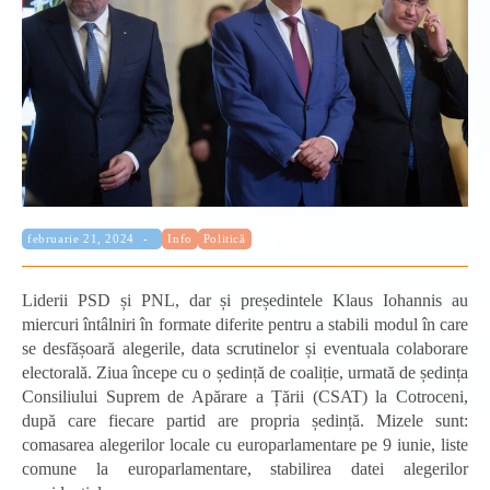
Categorie:
Publicat:
februarie 21, 2024
Info
Politică
Liderii PSD și PNL, dar și președintele Klaus Iohannis au
miercuri întâlniri în formate diferite pentru a stabili modul în care
se desfășoară alegerile, data scrutinelor și eventuala colaborare
electorală. Ziua începe cu o ședință de coaliție, urmată de ședința
Consiliului Suprem de Apărare a Țării (CSAT) la Cotroceni,
după care fiecare partid are propria ședință. Mizele sunt:
comasarea alegerilor locale cu europarlamentare pe 9 iunie, liste
comune la europarlamentare, stabilirea datei alegerilor