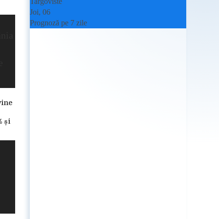
Targoviste
Joi, 06
Prognoză pe 7 zile
vine
 și