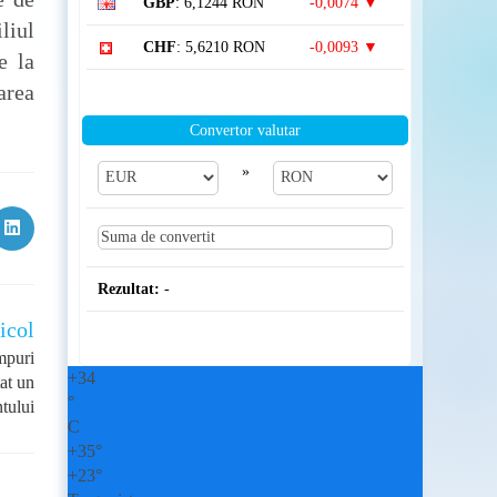
GBP
: 6,1244 RON
-0,0074 ▼
liul
CHF
: 5,6210 RON
-0,0093 ▼
e la
area
Convertor valutar
»
Opens
in
a
new
Rezultat:
-
w
window
icol
mpuri
+
34
tat un
°
tului
C
+
35°
+
23°