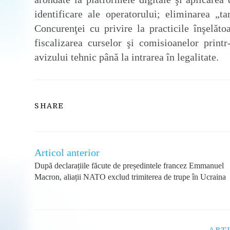
identificare ale operatorului; eliminarea „t
Concurenţei cu privire la practicile înşelăt
fiscalizarea curselor şi comisioanelor print
avizului tehnic până la intrarea în legalitate.
SHARE
SHARE
THIS
CONTENT
Articol anterior
Read
more
După declarațiile făcute de președintele francez Emmanuel
articles
Macron, aliații NATO exclud trimiterea de trupe în Ucraina