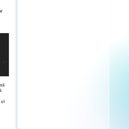
ar
oxă
ă
 și