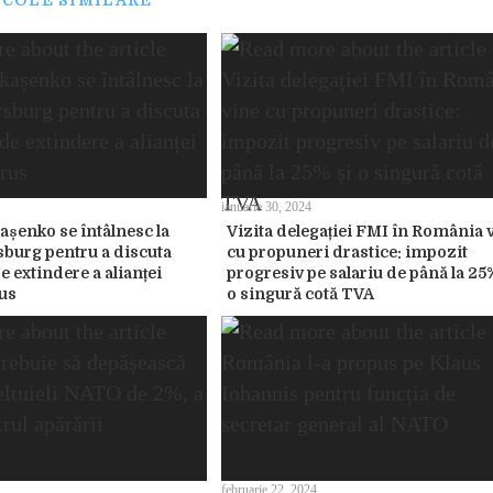
ICOLE SIMILARE
ianuarie 30, 2024
așenko se întâlnesc la
Vizita delegației FMI în România 
sburg pentru a discuta
cu propuneri drastice: impozit
e extindere a alianței
progresiv pe salariu de până la 25%
us
o singură cotă TVA
februarie 22, 2024