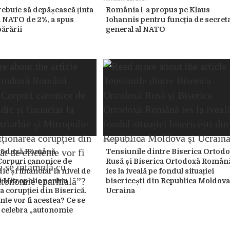
ebuie să depășească ținta
România l-a propus pe Klaus
li NATO de 2%, a spus
Iohannis pentru funcția de secret
părării
general al NATO
3
martie 13, 2024
rtodoxă Română
Tensiunile dintre Biserica Ortod
 Corpuri canonice de
Rusă și Biserica Ortodoxă Român
ic și financiar la nivel de
ies la iveală pe fondul situației
i Mitropolie pentru
bisericești din Republica Moldova
 corupției din Biserică.
Ucraina
ente vor fi acestea? Ce se
 celebra „autonomie