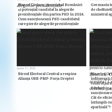
Marcel Ciolacu, premierul României
Germania tr
și potențial candidat la alegerile
de cheltuie
prezidențiale din partea PSD în 2024.
ministrul a
Cum sancționează PSD candidatul
care pierde alegerile prezidențiale
martie 17, 2024
decembrie 15, 202
Biroul Electoral Central a respins
Biserica O
Alianța USR-PMP-Forța Dreptei
înființează
control jurid
Patriarhie ș
sancționarea
Cât de efici
întâmplă cu
eparhială”?