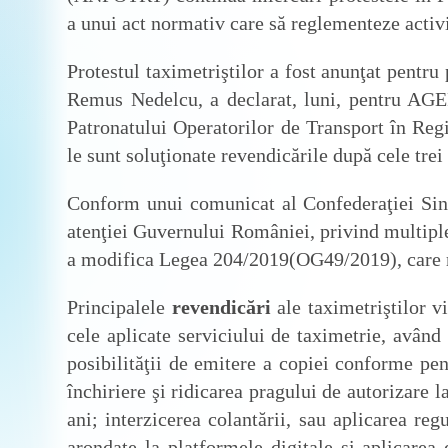
a unui act normativ care să reglementeze activit
Protestul taximetriştilor a fost anunţat pentru
Remus Nedelcu, a declarat, luni, pentru AGE
Patronatului Operatorilor de Transport în R
le sunt soluţionate revendicările după cele trei 
Conform unui comunicat al Confederaţiei Sind
atenţiei Guvernului României, privind multiplel
a modifica Legea 204/2019(OG49/2019), care r
Principalele
revendicări
ale taximetriştilor v
cele aplicate serviciului de taximetrie, având c
posibilităţii de emitere a copiei conforme pe
închiriere şi ridicarea pragului de autorizare
ani; interzicerea colantării, sau aplicarea re
arondate la platformele digitale şi aplicarea