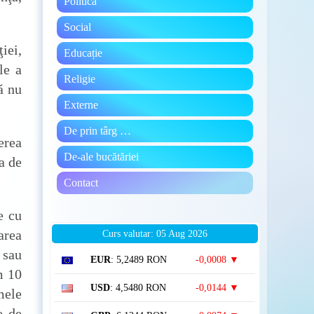
Politică
Social
iei,
Educație
le a
Religie
ă nu
Externe
De prin târg …
erea
De-ale bucătăriei
a de
Contact
e cu
area
Curs valutar: 05 Aug 2026
 sau
EUR
: 5,2489 RON
-0,0008 ▼
m 10
USD
: 4,5480 RON
-0,0144 ▼
mele
e de