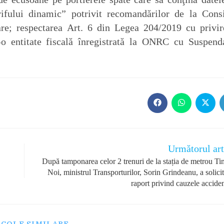
arifului dinamic” potrivit recomandărilor de la Consi
oare; respectarea Art. 6 din Legea 204/2019 cu privir
r-o entitate fiscală înregistrată la ONRC cu Suspend
Opens
Opens
Opens
in
in
in
a
a
a
new
new
new
window
window
windo
Următorul art
După tamponarea celor 2 trenuri de la stația de metrou Ti
Noi, ministrul Transporturilor, Sorin Grindeanu, a solici
raport privind cauzele acciden