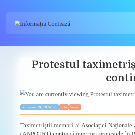
Skip
to
content
Protestul taximetriş
conti
Categorie:
Publicat:
februarie 28, 2024
Info
Social
Taximetriştii membri ai Asociaţiei Naţionale 
(ANPOTRT) continuă miercuri protestele în Pia