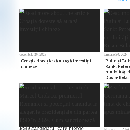
ART
decembrie 26, 2023
ianuarie 30, 2024
Croația dorește să atragă investiții
Putin și Luk
chineze
Sankt Peter
modalități d
Rusia-Belar
decembrie 14, 2023
februarie 18, 2024