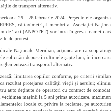
ăţile de transport alternativ.
 perioada 26 – 28 februarie 2024. Preşedintele organizaţ
RPRES, că taximetrişti membri ai Asociaţiei Naţiona
egim de Taxi (ANPOTRT) vor intra în greva foamei dac
zile de protest.
icale Naţionale Meridian, acţiunea are ca scop atrag
e solicitări depuse în ultimele şapte luni, în încercare
eglementează transportul alternativ.
izează: limitarea copiilor conforme, pe criterii similar
a rezultat protejarea calităţii vieţii şi aerului; elimin
ntru auto deţinute de operatori cu contract de comodat
 la vechimea maşinii la 5 ani prima autorizare, maximu
gulamentelor locale cu privire la reclame, pe autoturis
 de ecusoane pe portierele spate care să conţină datel