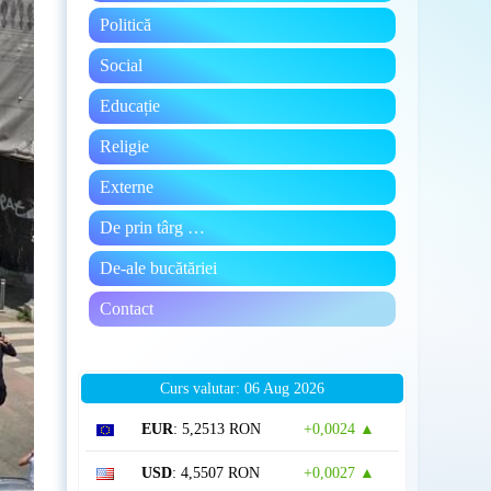
Politică
Social
Educație
Religie
Externe
De prin târg …
De-ale bucătăriei
Contact
Curs valutar: 06 Aug 2026
EUR
: 5,2513 RON
+0,0024 ▲
USD
: 4,5507 RON
+0,0027 ▲