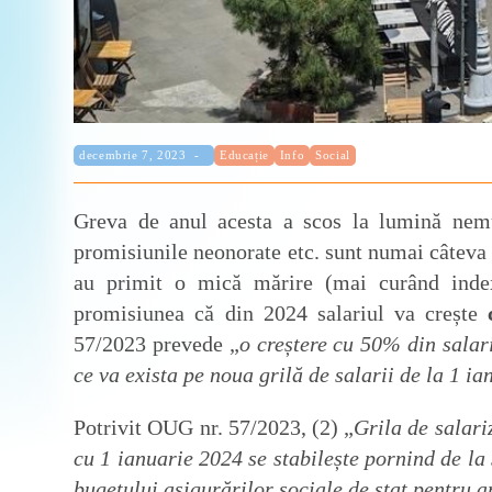
Categorie:
Publicat:
decembrie 7, 2023
Educație
Info
Social
Greva de anul acesta a scos la lumină nemulțu
promisiunile neonorate etc. sunt numai câteva 
au primit o mică mărire (mai curând indexa
promisiunea că din 2024 salariul va crește
57/2023 prevede „
o creștere cu 50% din salarii
ce va exista pe noua grilă de salarii de la 1 i
Potrivit OUG nr. 57/2023, (2) „
Grila de salari
cu 1 ianuarie 2024 se stabilește pornind de la
bugetului asigurărilor sociale de stat pentru a