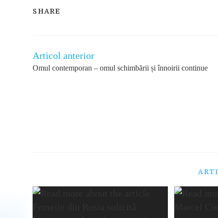
SHARE
SHARE
THIS
CONTENT
Articol anterior
Read
more
Omul contemporan – omul schimbării și înnoirii continue
articles
ART