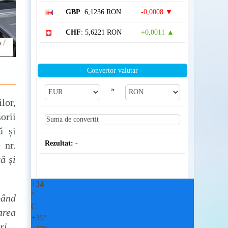
GBP
: 6,1236 RON
-0,0008 ▼
CHF
: 5,6221 RON
+0,0011 ▲
Convertor valutar
»
lor,
orii
ă și
Rezultat:
-
 nr.
ă și
+
34
°
pând
C
area
+
35°
ri
.