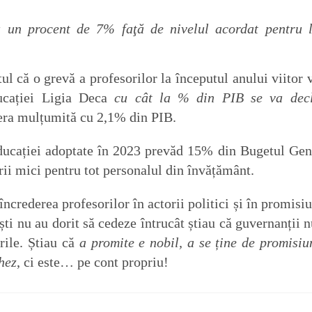
 un procent de 7% faţă de nivelul acordat pentru 
tul că o grevă a profesorilor la începutul anului viitor v
ducației Ligia Deca
cu cât la % din PIB se va dec
era mulțumită cu 2,1% din PIB.
 educației adoptate în 2023 prevăd 15% din Bugetul Gen
arii mici pentru tot personalul din învățământ.
crederea profesorilor în actorii politici și în promisiu
iști nu au dorit să cedeze întrucât știau că guvernanții n
ările. Știau că
a promite
e nobil, a se ține de promisiu
hez
, ci este… pe cont propriu!