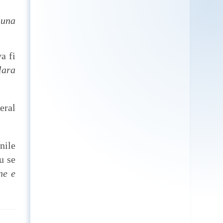
luna
a fi
lara
eral
nile
u se
ne
e