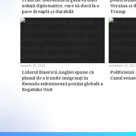
Francisc îndeamnă la găsirea unei
politicienil
soluții diplomatice, care să ducă la o
Ucraina și d
pace dreaptă și durabilă
Trump
ianuarie 30, 2024
octombrie 12, 202
Liderul Bisericii Angliei spune că
Politicienii 
planul de a trimite imigranți în
Cazul senat
Rwanda subminează poziția globală a
Regatului Unit