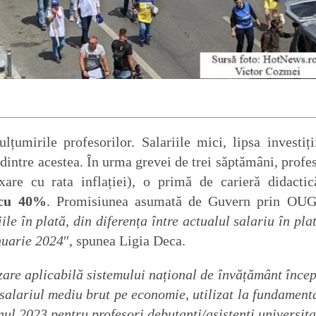
mirile profesorilor. Salariile mici, lipsa investiții
dintre acestea. În urma grevei de trei săptămâni, profes
re cu rata inflației), o primă de carieră didactic
cu 40%
. Promisiunea asumată de Guvern prin OUG
le în plată, din diferența între actualul salariu în plat
anuarie 2024
″, spunea Ligia Deca.
zare aplicabilă sistemului național de învățământ înce
 salariul mediu brut pe economie, utilizat la fundament
nul 2023 pentru profesori debutanți/asistenți universita