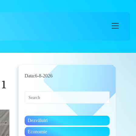
Main
Menu
Data:
6-8-2026
 1
Press
Escape
to
close
the
Dezvăluiri
search
panel.
Economie