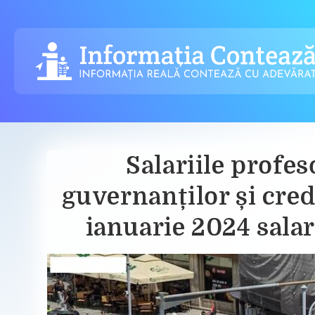
Skip
to
content
Salariile profes
guvernanților și credu
ianuarie 2024 salar