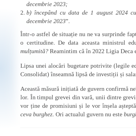
decembrie 2023;
b) începând cu data de 1 august 2024 cu
decembrie 2023
”.
Într-o astfel de situație nu ne va surprinde fap
o certitudine. De data aceasta ministrul e
mulțumită?
Reamintim că în 2022 Ligia Deca 
Lipsa unei alocări bugetare potrivite (legile
Consolidat) înseamnă lipsă de investiții și sal
Această măsură inițiată de guvern confirmă neîn
lor. În timpul grevei din vară, unii dintre grev
vor ține de promisiuni și le vor înșela aștept
ceva burghez.
Ori actualul guvern nu este
burg