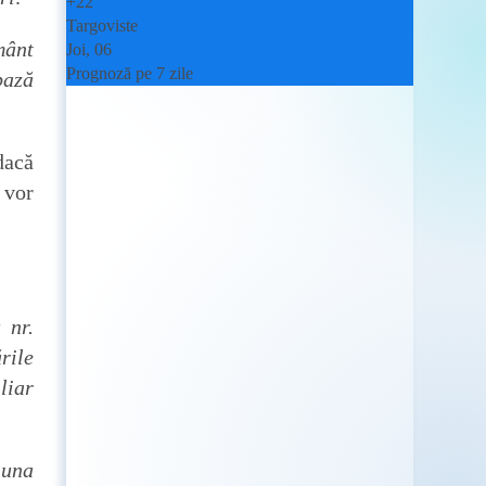
+
22°
Targoviste
mânt
Joi, 06
Prognoză pe 7 zile
bază
dacă
 vor
 nr.
rile
liar
luna