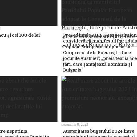
3
martie 8, 2024
cu și cei 100 de lei
Președintele AUR, George Simion
consideră că manifestul Partidulu
Popular European adoptat la
Congresul de la Bucureşti „face
jocurile Austriei”, „preia teoria ace
ţări, care şantajează România şi
Bulgaria”
decembrie 8, 2023
re neputința
Austeritatea bugetului 2024 între