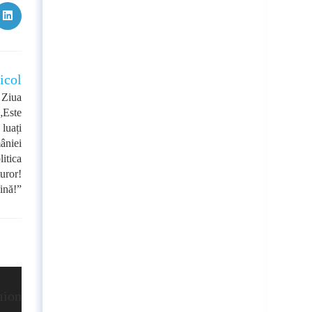
Opens
in
a
new
w
window
icol
 Ziua
„Este
 luați
âniei
itica
uror!
ăină!”