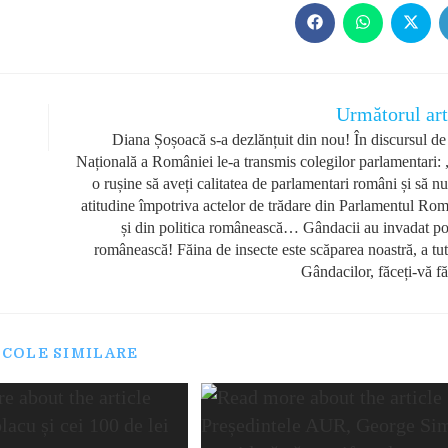
Opens
Opens
Opens
in
in
in
a
a
a
new
new
new
window
window
windo
Următorul art
Diana Șoșoacă s-a dezlănțuit din nou! În discursul de
Națională a României le-a transmis colegilor parlamentari: 
o rușine să aveți calitatea de parlamentari români și să nu
atitudine împotriva actelor de trădare din Parlamentul Rom
și din politica românească… Gândacii au invadat pol
românească! Făina de insecte este scăparea noastră, a tut
Gândacilor, făceți-vă f
ICOLE SIMILARE