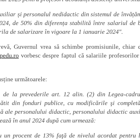
uxiliar și personalul nedidactic din sistemul de învăță
024, de 50% din diferența stabilită între salariul de 
grila de salarizare în vigoare la 1 ianuarie 2024″
.
evă, Guvernul vrea să schimbe promisiunile, chiar 
pedu.ro
vorbesc despre faptul că salariile profesorilor
usține următoarele:
i de la prevederile art. 12 alin. (2) din Legea-cadru
ătit din fonduri publice, cu modificările şi completă
ză ale personalului didactic, personalului didactic auxi
orează în anul 2024 după cum urmează:
u un procent de 13% faţă de nivelul acordat pentru 