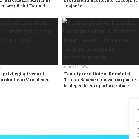
or, agresiunea Rusiei în
promisiuni neonorate, excepții și
eclarațiile lui Donald
majorări
3
ianuarie 28, 2024
– privilegiații vremii.
Fostul președinte al României,
orului Liviu Voiculescu
Traian Băsescu, nu va mai partici
la alegerile europarlamentare