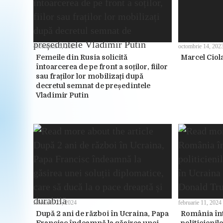
decembrie 5, 2023
octombrie 14, 202
Femeile din Rusia solicită
Marcel Ciola
întoarcerea de pe front a soților, fiilor
sau fraților lor mobilizați după
decretul semnat de președintele
Vladimir Putin
februarie 25, 2024
februarie 11, 2024
După 2 ani de război în Ucraina, Papa
România înt