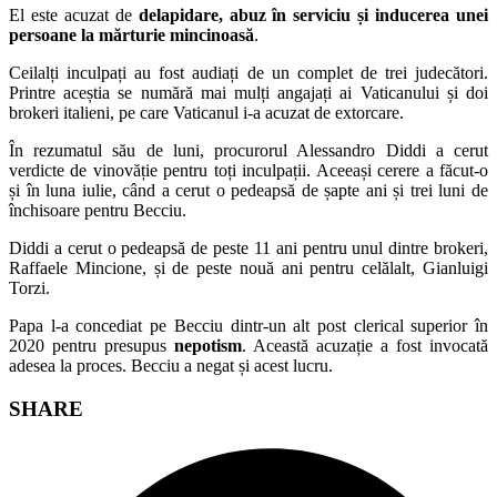
El este acuzat de
delapidare, abuz în serviciu și inducerea unei
persoane la mărturie mincinoasă
.
Ceilalți inculpați au fost audiați de un complet de trei judecători.
Printre aceștia se numără mai mulți angajați ai Vaticanului și doi
brokeri italieni, pe care Vaticanul i-a acuzat de extorcare.
În rezumatul său de luni, procurorul Alessandro Diddi a cerut
verdicte de vinovăție pentru toți inculpații. Aceeași cerere a făcut-o
și în luna iulie, când a cerut o pedeapsă de șapte ani și trei luni de
închisoare pentru Becciu.
Diddi a cerut o pedeapsă de peste 11 ani pentru unul dintre brokeri,
Raffaele Mincione, și de peste nouă ani pentru celălalt, Gianluigi
Torzi.
Papa l-a concediat pe Becciu dintr-un alt post clerical superior în
2020 pentru presupus
nepotism
. Această acuzație a fost invocată
adesea la proces. Becciu a negat și acest lucru.
Share
SHARE
this
Opens
content
in
a