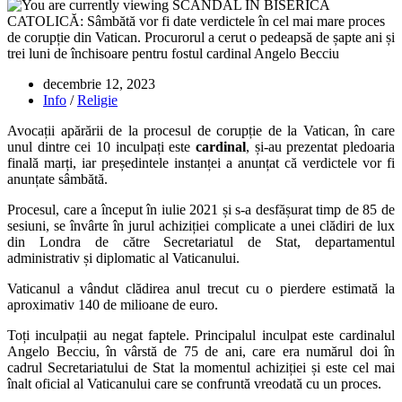
Publicat:
decembrie 12, 2023
Categorie:
Info
/
Religie
Avocații apărării de la procesul de corupție de la Vatican, în care
unul dintre cei 10 inculpați este
cardinal
, și-au prezentat pledoaria
finală marți, iar președintele instanței a anunțat că verdictele vor fi
anunțate sâmbătă.
Procesul, care a început în iulie 2021 și s-a desfășurat timp de 85 de
sesiuni, se învârte în jurul achiziției complicate a unei clădiri de lux
din Londra de către Secretariatul de Stat, departamentul
administrativ și diplomatic al Vaticanului.
Vaticanul a vândut clădirea anul trecut cu o pierdere estimată la
aproximativ 140 de milioane de euro.
Toți inculpații au negat faptele. Principalul inculpat este cardinalul
Angelo Becciu, în vârstă de 75 de ani, care era numărul doi în
cadrul Secretariatului de Stat la momentul achiziției și este cel mai
înalt oficial al Vaticanului care se confruntă vreodată cu un proces.