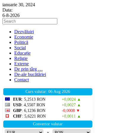
ianuarie 30, 2024
Data:
6-8-2026
Press
Escape
to
Dezvăluiri
close
Economie
the
Politică
search
Social
panel.
Educație
Religie
Externe
De prin târg …
De-ale bucătăriei
Contact
Curs valutar: 06 Aug 2026
EUR
: 5,2513 RON
+0,0024 ▲
USD
: 4,5507 RON
+0,0027 ▲
GBP
: 6,1236 RON
-0,0008 ▼
CHF
: 5,6221 RON
+0,0011 ▲
Convertor valutar
»