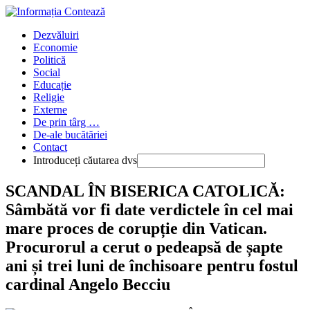
Skip
to
Main
Dezvăluiri
content
Menu
Economie
Politică
Social
Educație
Religie
Externe
De prin târg …
De-ale bucătăriei
Contact
Introduceți căutarea dvs
Press
SCANDAL ÎN BISERICA CATOLICĂ:
Escape
Sâmbătă vor fi date verdictele în cel mai
to
close
mare proces de corupție din Vatican.
the
Procurorul a cerut o pedeapsă de șapte
Main
Menu
ani și trei luni de închisoare pentru fostul
panel
cardinal Angelo Becciu