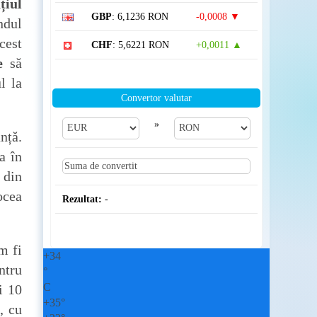
țiul
GBP
: 6,1236 RON
-0,0008 ▼
ndul
cest
CHF
: 5,6221 RON
+0,0011 ▲
e
să
l la
Convertor valutar
»
nță.
a în
 din
ocea
Rezultat:
-
m fi
+
34
ntru
°
C
i 10
+
35°
, cu