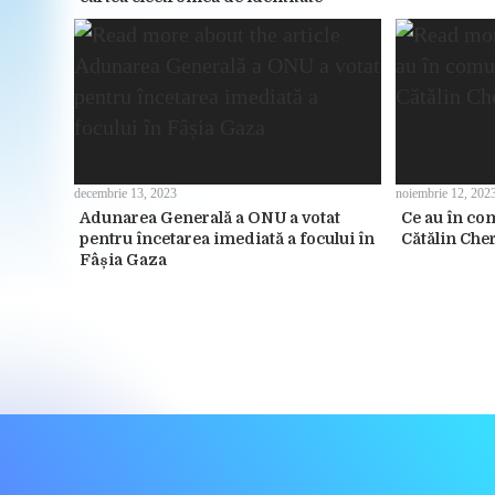
decembrie 13, 2023
noiembrie 12, 202
Adunarea Generală a ONU a votat
Ce au în co
pentru încetarea imediată a focului în
Cătălin Che
Fâșia Gaza