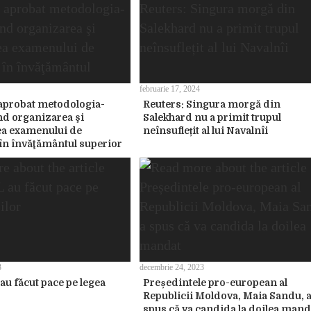
februarie 17, 2024
aprobat metodologia-
Reuters: Singura morgă din
nd organizarea şi
Salekhard nu a primit trupul
ea examenului de
neînsuflețit al lui Navalnîi
n învăţământul superior
3
decembrie 24, 2023
au făcut pace pe legea
Președintele pro-european al
Republicii Moldova, Maia Sandu, 
spus că va candida la doilea mand