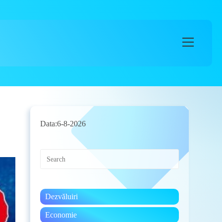
Main
Menu
Data:
6-8-2026
Press
Escape
to
close
the
Dezvăluiri
search
panel.
Economie