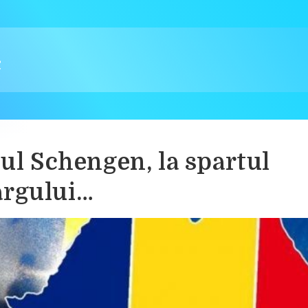
iul Schengen, la spartul
ârgului…