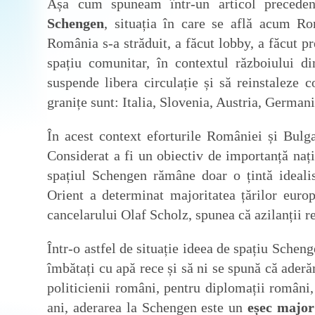
Așa cum spuneam într-un articol preceden
Schengen
, situația în care se află acum R
România s-a străduit, a făcut lobby, a făcut pres
spațiu comunitar, în contextul războiului d
suspende libera circulație și să reinstaleze c
granițe sunt: Italia, Slovenia, Austria, Germani
În acest context eforturile României și Bulg
Considerat a fi un obiectiv de importanță nați
spațiul Schengen rămâne doar o țintă idealis
Orient a determinat majoritatea țărilor eur
cancelarului Olaf Scholz, spunea că azilanții r
Într-o astfel de situație ideea de spațiu Schen
îmbătați cu apă rece și să ni se spună că ader
politicienii români, pentru diplomații români,
ani, aderarea la Schengen este un
eșec major