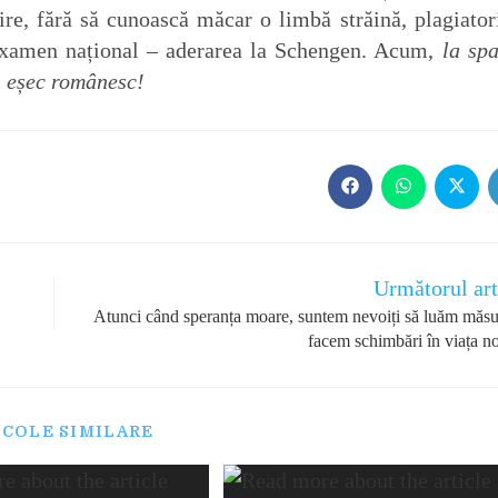
ătire, fără să cunoască măcar o limbă străină, plagiator
 examen național – aderarea la Schengen. Acum,
la spa
i eșec românesc!
Opens
Opens
Opens
in
in
in
a
a
a
new
new
new
window
window
windo
Următorul art
Atunci când speranța moare, suntem nevoiți să luăm măsur
facem schimbări în viața no
ICOLE SIMILARE