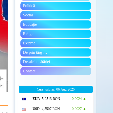
Politică
Social
Educație
Religie
Externe
De prin târg …
De-ale bucătăriei
Contact
Curs valutar: 06 Aug 2026
EUR
: 5,2513 RON
+0,0024 ▲
USD
: 4,5507 RON
+0,0027 ▲