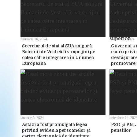
februarie 16, 2024
ianuarie 25, 2024
Secretarul de stat al SUA asigură
Guvernul a 
Balcanii de Vest că îi va sprijini pe
cadru privi
calea către integrarea în Uniunea
desfăşurar
Europeană
promovare î
ianuarie 5, 2024
noiembrie 14, 202
Astăzi a fost promulgată legea
PSD și PNL 
privind evidența persoanelor şi
pensiilor
cartea electronică de identitate