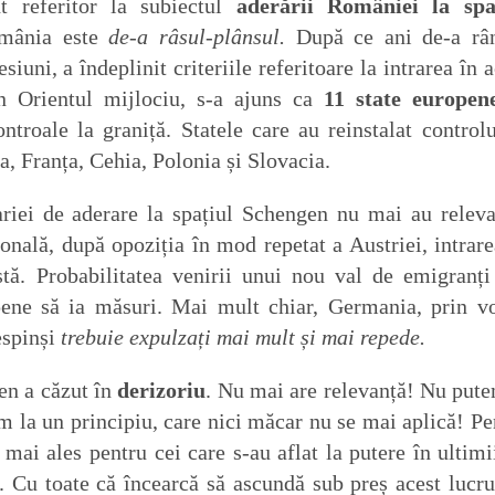
t referitor la subiectul
aderării României la spa
omânia este
de-a râsul-plânsul.
După ce ani de-a râ
iuni, a îndeplinit criteriile referitoare la intrarea în a
in Orientul mijlociu, s-a ajuns ca
11 state europen
ontroale la graniță. Statele care au reinstalat controlu
a, Franța, Cehia, Polonia și Slovacia.
ariei de aderare la spațiul Schengen nu mai au releva
onală, după opoziția în mod repetat a Austriei, intrare
tă. Probabilitatea venirii unui nou val de emigranți
opene să ia măsuri. Mai mult chiar, Germania, prin v
espinși
trebuie expulzați mai mult și mai repede.
gen a căzut în
derizoriu
. Nu mai are relevanță! Nu pute
ăm la un principiu, care nici măcar nu se mai aplică! Pe
 mai ales pentru cei care s-au aflat la putere în ultimi
. Cu toate că încearcă să ascundă sub preș acest lucru