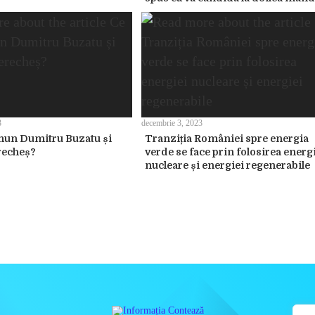
3
decembrie 3, 2023
mun Dumitru Buzatu și
Tranziția României spre energia
recheș?
verde se face prin folosirea energ
nucleare și energiei regenerabile