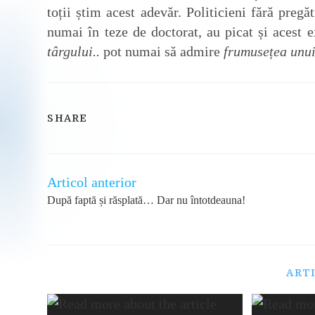
toții știm acest adevăr. Politicieni fără preg
numai în teze de doctorat, au picat și acest
târgului..
pot numai să admire
frumusețea unu
SHARE
SHARE
THIS
CONTENT
Articol anterior
Read
more
După faptă și răsplată… Dar nu întotdeauna!
articles
ART