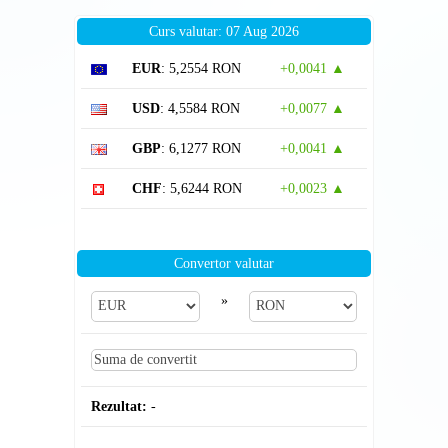
Curs valutar: 07 Aug 2026
EUR
: 5,2554 RON
+0,0041 ▲
USD
: 4,5584 RON
+0,0077 ▲
GBP
: 6,1277 RON
+0,0041 ▲
CHF
: 5,6244 RON
+0,0023 ▲
Convertor valutar
»
Rezultat:
-