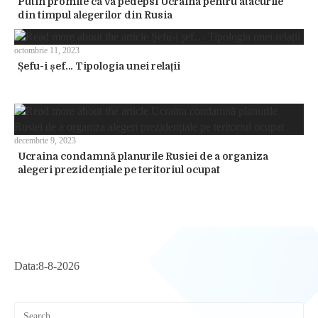
Putin promite că va pedepsi Ucraina pentru atacurile
din timpul alegerilor din Rusia
octombrie 11, 2023
Șefu-i șef… Tipologia unei relații
decembrie 9, 2023
Ucraina condamnă planurile Rusiei de a organiza
alegeri prezidențiale pe teritoriul ocupat
Data:
8-8-2026
Pre