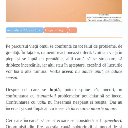
Categorie:
Publicat:
octombrie 22, 2023
De prin târg...
Info
Pe parcursul vieții omul se confruntă cu tot felul de probleme, de
greutăți. În fața lor, oamenii reacționează diferit. Unii iau viața în
piept și se luptă cu greutățile, alții caută să se strecoare, să
dribleze încercările, iar alții stau în așteptare, crezând că lucrurile
vor lua o altă turnură. Vorba aceea:
nu aduce anul,
ce aduce
ceasul.
Despre cei care se
luptă
, putem spune că, uneori, în
confruntarea cu
tsunami-ul
problemelor pot chiar să se înece.
Confruntarea cu
valul
nu înseamnă neapărat și reușită. Dar au
încercat și sunt împăcați cu ideea că
încercarea moarte nu are.
Cei care încearcă să se strecoare se consideră a fi
șmecheri
.
Oportuniști din fire, aceștia caută subterfugii și uneori le și