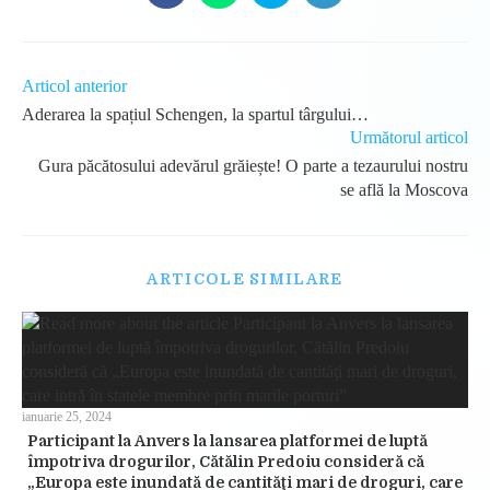
in
in
in
in
a
a
a
a
new
new
new
new
window
window
window
window
Read
Articol anterior
more
Aderarea la spațiul Schengen, la spartul târgului…
articles
Următorul articol
Gura păcătosului adevărul grăiește! O parte a tezaurului nostru
se află la Moscova
ARTICOLE SIMILARE
ianuarie 25, 2024
Participant la Anvers la lansarea platformei de luptă
împotriva drogurilor, Cătălin Predoiu consideră că
„Europa este inundată de cantităţi mari de droguri, care