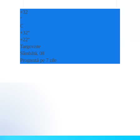
+
32
°
C
+
32°
+
22°
Targoviste
Sâmbătă, 08
Prognoză pe 7 zile