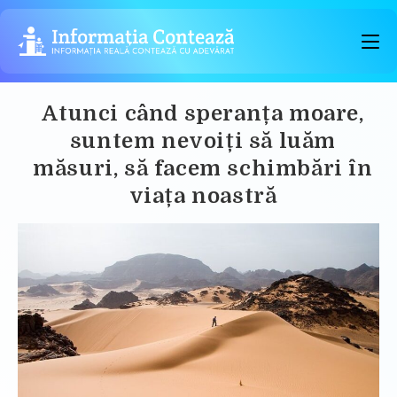
Skip
to
content
Atunci când speranța moare,
suntem nevoiți să luăm
măsuri, să facem schimbări în
viața noastră