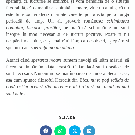
speranța că lucrurile se schimbă și vom beneficia de o situație
favorabilă, că oamenii se schimbă – moare, vine un altul -, că nu
este bine să iei decizii pripite care te pot afecta pe o lungă
perioadă de timp. Un alt proverb românesc:
schimbarea
domnilor, bucuria proștilor,
ne arată că schimbările nu sunt
însoțite în mod necesar și de lucruri pozitive. Poate fi nu
neapărat mai bine, ci și mai rău! Dar, ca de obicei, așteptăm și
sperăm, căci
speranța moare ultima…
Atunci când
speranța moare
suntem nevoiți să luăm măsuri, să
facem schimbări în viața noastră. Chiar dacă sunt drastice, ele
sunt necesare. Nimeni nu se mai întoarce de unde a plecat, căci,
așa cum spunea filosoful Heraclit din Efes,
nu te poți scălda de
două ori în același râu, deoarece nici râul și nici omul nu mai
sunt la fel.
SHARE
SHARE
THIS
CONTENT
Opens
Opens
Opens
Opens