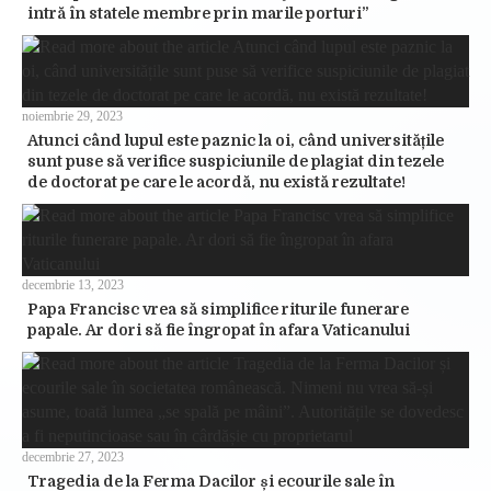
intră în statele membre prin marile porturi”
noiembrie 29, 2023
Atunci când lupul este paznic la oi, când universitățile
sunt puse să verifice suspiciunile de plagiat din tezele
de doctorat pe care le acordă, nu există rezultate!
decembrie 13, 2023
Papa Francisc vrea să simplifice riturile funerare
papale. Ar dori să fie îngropat în afara Vaticanului
decembrie 27, 2023
Tragedia de la Ferma Dacilor și ecourile sale în