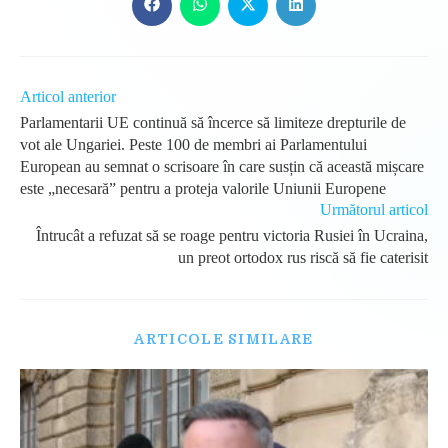
Opens
Opens
Opens
Opens
in
in
in
in
a
a
a
a
new
new
new
new
window
window
window
window
Read
Articol anterior
more
Parlamentarii UE continuă să încerce să limiteze drepturile de
articles
vot ale Ungariei. Peste 100 de membri ai Parlamentului
European au semnat o scrisoare în care susțin că această mișcare
este „necesară” pentru a proteja valorile Uniunii Europene
Următorul articol
Întrucât a refuzat să se roage pentru victoria Rusiei în Ucraina,
un preot ortodox rus riscă să fie caterisit
ARTICOLE SIMILARE