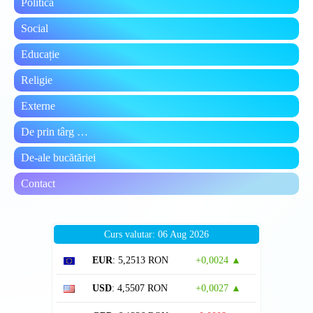
Politică
Social
Educație
Religie
Externe
De prin târg …
De-ale bucătăriei
Contact
Curs valutar: 06 Aug 2026
EUR
: 5,2513 RON
+0,0024 ▲
USD
: 4,5507 RON
+0,0027 ▲