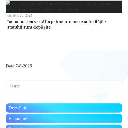
noiembrie 26, 2023
Iarna nu-i ca vara! La prima ninsoare autoritățile
statului sunt depășite
Data:
7-8-2026
Pre
Esc
to
clo
the
Dezvăluiri
sea
pan
Economie