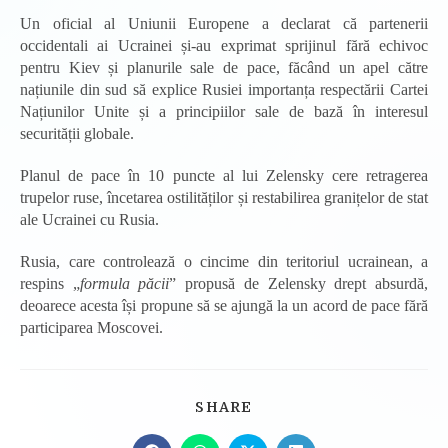
Un oficial al Uniunii Europene a declarat că partenerii
occidentali ai Ucrainei și-au exprimat sprijinul fără echivoc
pentru Kiev și planurile sale de pace, făcând un apel către
națiunile din sud să explice Rusiei importanța respectării Cartei
Națiunilor Unite și a principiilor sale de bază în interesul
securității globale.
Planul de pace în 10 puncte al lui Zelensky cere retragerea
trupelor ruse, încetarea ostilităților și restabilirea granițelor de stat
ale Ucrainei cu Rusia.
Rusia, care controlează o cincime din teritoriul ucrainean, a
respins „
formula păcii
” propusă de Zelensky drept absurdă,
deoarece acesta își propune să se ajungă la un acord de pace fără
participarea Moscovei.
SHARE
SHARE
THIS
CONTENT