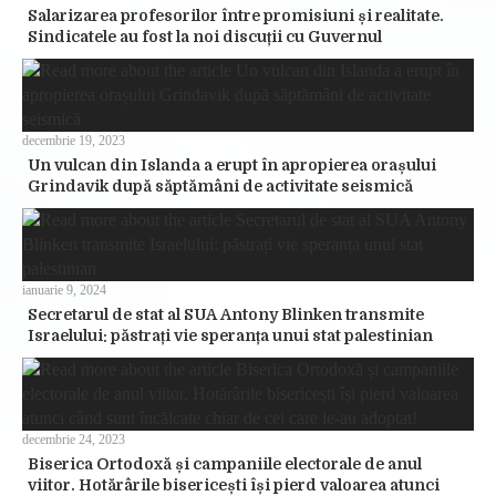
Salarizarea profesorilor între promisiuni și realitate.
Sindicatele au fost la noi discuții cu Guvernul
decembrie 19, 2023
Un vulcan din Islanda a erupt în apropierea orașului
Grindavik după săptămâni de activitate seismică
ianuarie 9, 2024
Secretarul de stat al SUA Antony Blinken transmite
Israelului: păstrați vie speranța unui stat palestinian
decembrie 24, 2023
Biserica Ortodoxă și campaniile electorale de anul
viitor. Hotărârile bisericești își pierd valoarea atunci