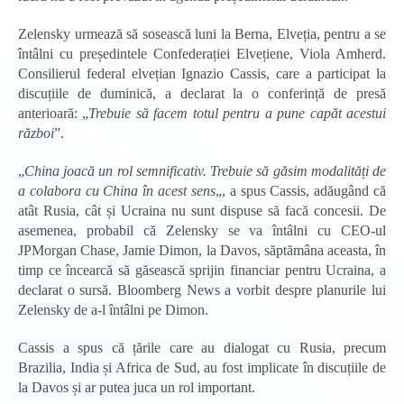
Zelensky urmează să sosească luni la Berna, Elveția, pentru a se
întâlni cu președintele Confederației Elvețiene, Viola Amherd.
Consilierul federal elvețian Ignazio Cassis, care a participat la
discuțiile de duminică, a declarat la o conferință de presă
anterioară: „
Trebuie să facem totul pentru a pune capăt acestui
război
”.
„
China joacă un rol semnificativ. Trebuie să găsim modalități de
a colabora cu China în acest sens
„, a spus Cassis, adăugând că
atât Rusia, cât și Ucraina nu sunt dispuse să facă concesii. De
asemenea, probabil că Zelensky se va întâlni cu CEO-ul
JPMorgan Chase, Jamie Dimon, la Davos, săptămâna aceasta, în
timp ce încearcă să găsească sprijin financiar pentru Ucraina, a
declarat o sursă. Bloomberg News a vorbit despre planurile lui
Zelensky de a-l întâlni pe Dimon.
Cassis a spus că țările care au dialogat cu Rusia, precum
Brazilia, India și Africa de Sud, au fost implicate în discuțiile de
la Davos și ar putea juca un rol important.