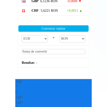
GBP
: 6,1236 RON
-0,0008 ▼
CHF
: 5,6221 RON
+0,0011 ▲
Convertor valutar
»
Rezultat:
-
+
34
°
C
+
35°
+
22°