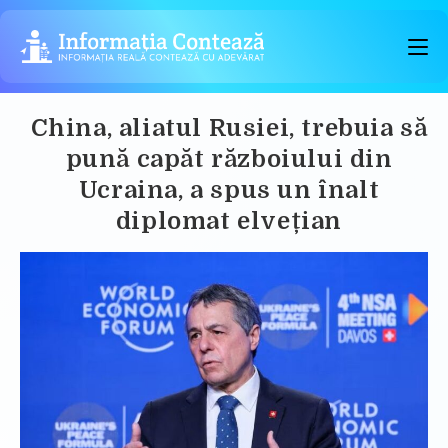
Skip
to
content
China, aliatul Rusiei, trebuia să
pună capăt războiului din
Ucraina, a spus un înalt
diplomat elvețian