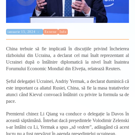
Categorie:
Publicat:
ianuarie 15, 2024
Externe
Info
China trebuie să fie implicată în discuțiile privind încheierea
războiului din Ucraina, a declarat cel mai înalt reprezentant al
Ucrainei după o întâlnire diplomatică la nivel înalt înaintea
Forumului Economic Mondial din Elveția, relatează Reuters.
Șeful delegației Ucrainei, Andriy Yermak, a declarat duminică că
este important ca aliatul Rusiei, China, să fie la masa tratativelor
atunci când Kievul convoacă întâlniri cu privire la formula sa de
pace.
Premierul chinez Li Qiang va conduce o delegație la Davos în
această săptămână. Întrebat dacă președintele Volodimir Zelenski
s-ar întâlni cu Li, Yermak a spus „
să vedem
”, adăugând că acest
lucru nu a fost prevăzut în agenda președintelui ucrainean.