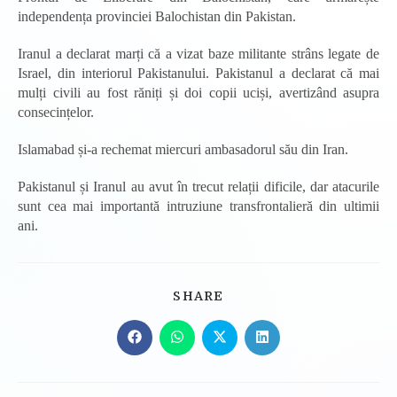
independența provinciei Balochistan din Pakistan.
Iranul a declarat marți că a vizat baze militante strâns legate de
Israel, din interiorul Pakistanului. Pakistanul a declarat că mai
mulți civili au fost răniți și doi copii uciși, avertizând asupra
consecințelor.
Islamabad și-a rechemat miercuri ambasadorul său din Iran.
Pakistanul și Iranul au avut în trecut relații dificile, dar atacurile
sunt cea mai importantă intruziune transfrontalieră din ultimii
ani.
SHARE
SHARE
THIS
CONTENT
Opens
Opens
Opens
Opens
in
in
in
in
a
a
a
a
new
new
new
new
window
window
window
window