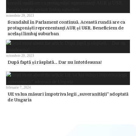
noiembrie 29, 2023
Scandalul în Parlament continuă. Această rundă are ca
protagoniști reprezentanți AUR și USR. Beneficiem de
același limbaj suburban
octombrie 20, 2023
După faptă și răsplată… Dar nu întotdeauna!
februarie 7, 2024
UE va lua măsuri împotriva legii „suveranității” adoptată
de Ungaria