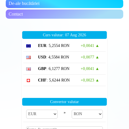
De-ale bucătăriei
Contact
Curs valutar: 07 Aug 2026
EUR
: 5,2554 RON
+0,0041 ▲
USD
: 4,5584 RON
+0,0077 ▲
GBP
: 6,1277 RON
+0,0041 ▲
CHF
: 5,6244 RON
+0,0023 ▲
Convertor valutar
»