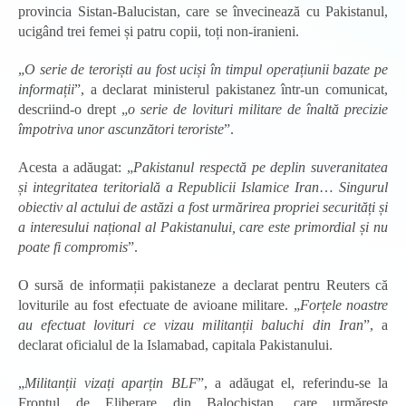
provincia Sistan-Balucistan, care se învecinează cu Pakistanul,
ucigând trei femei și patru copii, toți non-iranieni.
„
O serie de teroriști au fost uciși în timpul operațiunii bazate pe
informații
”, a declarat ministerul pakistanez într-un comunicat,
descriind-o drept „
o serie de lovituri militare de înaltă precizie
împotriva unor ascunzători teroriste
”.
Acesta a adăugat: „
Pakistanul respectă pe deplin suveranitatea
și integritatea teritorială a Republicii Islamice Iran
…
Singurul
obiectiv al actului de astăzi a fost urmărirea propriei securități și
a interesului național al Pakistanului, care este primordial și nu
poate fi compromis
”.
O sursă de informații pakistaneze a declarat pentru Reuters că
loviturile au fost efectuate de avioane militare. „
Forțele noastre
au efectuat lovituri ce vizau militanții baluchi din Iran
”, a
declarat oficialul de la Islamabad, capitala Pakistanului.
„
Militanții vizați aparțin BLF
”, a adăugat el, referindu-se la
Frontul de Eliberare din Balochistan, care urmărește