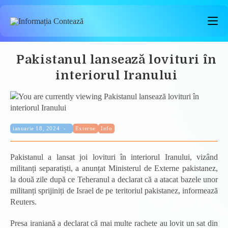
Skip
to
content
Pakistanul lansează lovituri în
interiorul Iranului
Categorie:
Publicat:
ianuarie 18, 2024
Externe
Info
Pakistanul a lansat joi lovituri în interiorul Iranului, vizând
militanți separatiști, a anunțat Ministerul de Externe pakistanez,
la două zile după ce Teheranul a declarat că a atacat bazele unor
militanți sprijiniți de Israel de pe teritoriul pakistanez, informează
Reuters.
Presa iraniană a declarat că mai multe rachete au lovit un sat din