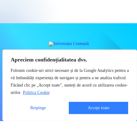
INFORMAȚIA REALĂ CONTEAZĂ CU
Apreciem confidențialitatea dvs.
ADEVĂRAT
Folosim cookie-uri strict necesare și de la Google Analytics pentru a
Știri, Dezvăluiri, Economie, Politică, Social
vă îmbunătăți experiența de navigare și pentru a ne analiza traficul.
Făcând clic pe „Accept toate”, sunteți de acord cu utilizarea cookie-
Copyright 2023 - Informatia Conteaza - Toate drepturile sunt rezervate
urilor.
Politica Cookie
Politica de Confidențialitate
Utilizatorii pot descărca și tipări conținut de pe acest site doar pentru
Respinge
Accept toate
uzul personal sau necomercial. Sunt INTERZISE copierea,
reproducerea, recompilarea, distribuirea, publicarea, afișarea,
modificarea, crearea de produse sau servicii complete sau derivate,
precum și orice modalitate de exploatare a conținutului site-ului.