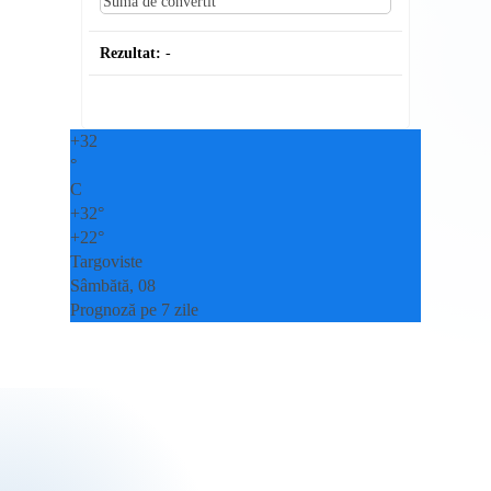
Rezultat:
-
+
32
°
C
+
32°
+
22°
Targoviste
Sâmbătă, 08
Prognoză pe 7 zile