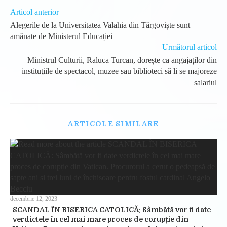
Read
Articol anterior
more
Alegerile de la Universitatea Valahia din Târgoviște sunt
articles
amânate de Ministerul Educației
Următorul articol
Ministrul Culturii, Raluca Turcan, dorește ca angajaților din
instituţiile de spectacol, muzee sau biblioteci să li se majoreze
salariul
ARTICOLE SIMILARE
decembrie 12, 2023
SCANDAL ÎN BISERICA CATOLICĂ: Sâmbătă vor fi date
verdictele în cel mai mare proces de corupție din