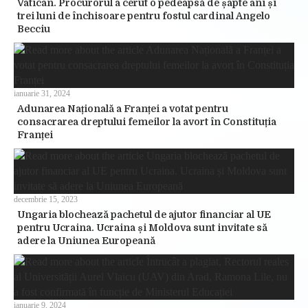
Vatican. Procurorul a cerut o pedeapsă de șapte ani și
trei luni de închisoare pentru fostul cardinal Angelo
Becciu
ianuarie 31, 2024
Adunarea Națională a Franței a votat pentru
consacrarea dreptului femeilor la avort în Constituția
Franței
decembrie 15, 2023
Ungaria blochează pachetul de ajutor financiar al UE
pentru Ucraina. Ucraina și Moldova sunt invitate să
adere la Uniunea Europeană
ianuarie 9, 2024