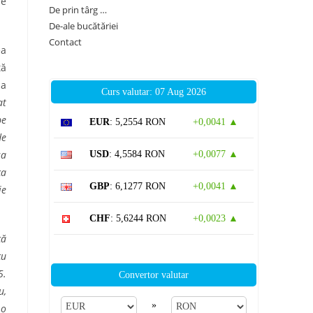
re
De prin târg …
De-ale bucătăriei
Contact
ea
tă
 a
Curs valutar: 07 Aug 2026
at
pe
EUR
: 5,2554 RON
+0,0041 ▲
de
șa
USD
: 4,5584 RON
+0,0077 ▲
ca
GBP
: 6,1277 RON
+0,0041 ▲
ie
CHF
: 5,6244 RON
+0,0023 ▲
că
cu
5.
Convertor valutar
u,
»
 o