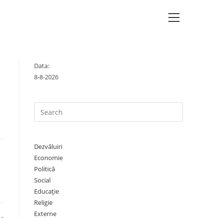
Main
Menu
Data:
8-8-2026
Press
Escape
to
close
Dezvăluiri
the
Economie
search
Politică
Social
panel.
Educație
Religie
Externe