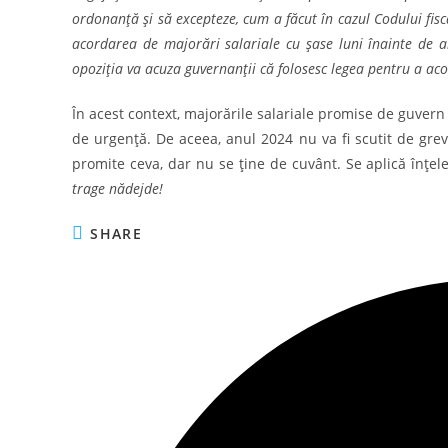
ordonanță și să excepteze, cum a făcut în cazul Codului fisca
acordarea de majorări salariale cu șase luni înainte de al
opoziția va acuza guvernanții că folosesc legea pentru a ac
În acest context, majorările salariale promise de guver
de urgență. De aceea, anul 2024 nu va fi scutit de gre
promite ceva, dar nu se ține de cuvânt. Se aplică înț
trage nădejde!
SHARE
SHARE
THIS
CONTENT
Opens
in
a
new
window