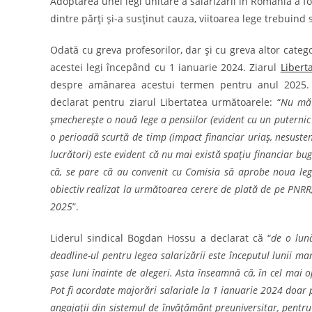
Adoptarea unei legi unitare a salarizării în România a fost
dintre părți și-a susținut cauza, viitoarea lege trebuind
Odată cu greva profesorilor, dar și cu greva altor categ
acestei legi începând cu 1 ianuarie 2024. Ziarul
Libert
despre amânarea acestui termen pentru anul 2025. Du
declarat pentru ziarul Libertatea următoarele: “
Nu mă 
șmecherește o nouă lege a pensiilor (evident cu un puternic 
o perioadă scurtă de timp (impact financiar uriaș, nesustena
lucrători) este evident că nu mai există spațiu financiar bu
că, se pare că au convenit cu Comisia să aprobe noua lege 
obiectiv realizat la următoarea cerere de plată de pe PNRR, 
2025
”.
Liderul sindical Bogdan Hossu a declarat că “
de o lun
deadline-ul pentru legea salarizării este începutul lunii ma
șase luni înainte de alegeri. Asta înseamnă că, în cel mai o
Pot fi acordate majorări salariale la 1 ianuarie 2024 doar 
angajații din sistemul de învățământ preuniversitar, pentru