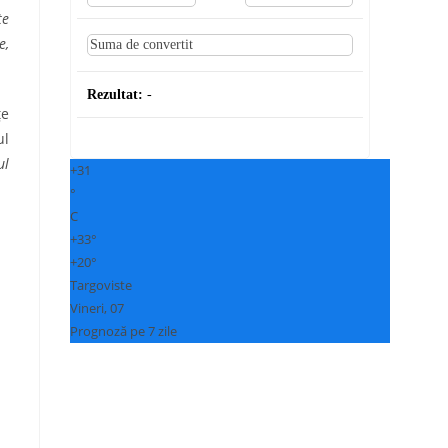
te
e,
Rezultat:
-
țe
ul
ul
+
31
°
C
+
33°
+
20°
Targoviste
Vineri, 07
Prognoză pe 7 zile