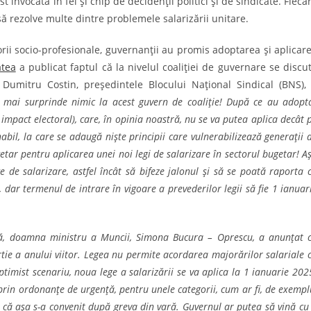
 invocată în fel și chip de decidenții politici și de sindicate. Fieca
 să rezolve multe dintre problemele salarizării unitare.
orii socio-profesionale, guvernanții au promis adoptarea și aplicar
atea
a publicat faptul că la nivelul coaliției de guvernare se discu
mitru Costin, președintele Blocului Național Sindical (BNS),
mai surprinde nimic la acest guvern de coaliție! După ce au adopt
impact electoral), care, în opinia noastră, nu se va putea aplica decât 
bil, la care se adaugă niște principii care vulnerabilizează generații 
getar pentru aplicarea unei noi legi de salarizare în sectorul bugetar! A
de salarizare, astfel încât să bifeze jalonul și să se poată raporta 
dar termenul de intrare în vigoare a prevederilor legii să fie 1 ianuar
ă, doamna ministru a Muncii, Simona Bucura – Oprescu, a anunțat 
rtie a anului viitor. Legea nu permite acordarea majorărilor salariale 
ptimist scenariu, noua lege a salarizării se va aplica la 1 ianuarie 202
prin ordonanțe de urgență, pentru unele categorii, cum ar fi, de exempl
 că așa s-a convenit după greva din vară. Guvernul ar putea să vină cu