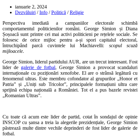
Publicat:
ianuarie 2, 2024
Categorie:
Dezvăluiri
/
Info
/
Politică
/
Religie
Perspectiva imediată a campaniilor electorale schimbă
comportamentul politicienilor români. George Simion și Diana
Șoșoacă sunt printre cei mai activi politicieni pe rețelele sociale. Se
folosesc de orice mijloc pentru a-și spori capitalul electoral,
întruchipând parcă cuvintele lui Machiavelli:
scopul scuză
mijloacele.
George Simion, liderul partidului AUR, are un trecut interesant. Fost
lider de
galerie de fotbal
, George Simion a provocat scandaluri
internaționale cu poziționări xenofobe. El are o strânsă legătură cu
fenomenul ultras. Este membru cofondator al grupurilor „Honor et
Patria” și „Uniți sub Tricolor”, principalele formațiuni ultra care
sprijină echipa națională a României. Tot el a pus bazele revistei
„Romanian Ultras”.
Cu toate că acum este lider de partid, cotat în sondajul de opinie
INSCOP cu șansa a treia la alegerile prezidențiale, George Simion
păstrează multe dintre vechile deprinderi de fost lider de galerie de
fotbal.