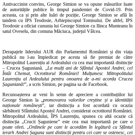
Antivaccinist convins, George Simion se va opune măsurilor luate
de autoritățile publice în timpul pandemiei de Covid-19. Prin
aceasta, ca și prin alte luări de poziție, George Simion se află în
tandem cu IPS Teodosie, Arhiepiscopul Tomisului. De altfel, IPS
Teodosie a oficiat cununia lui George Simion cu Ilinca Munteanu în
satul Oveselu, din comuna Măciuca, județul Vâlcea.
Derapajele liderului AUR din Parlamentul României și din viața
publică nu l-au împiedicat pe acesta să fie premiat de către
Mitropolitul Laurențiu al Ardealului cu cea mai importantă distincție
– Crucea Șaguniană. „
La mulți ani de Sfântul Apostol Andrei, cel
Întâi Chemat, Ocrotitorul României! Mulțumesc Mitropolitului
Laurențiu al Ardealului pentru onoarea de a-mi acorda Crucea
Șaguniană!
”, a scris Simion, pe pagina sa de Facebook.
Recunoașterea ar veni în semn de apreciere a contribuțiilor lui
George Simion la „
promovarea valorilor creștine și a identității
naționale românești
”, iar distincția a fost acordată cu ocazia
sărbătorii Sfântului Apostol Andrei, considerat ocrotitorul României.
Mitropolitul Ardealului, ÎPS Laurențiu, spunea cu altă ocazie că
distincția „Crucii Șaguniene” este cea mai importantă pe care o
poate oferi. „
Ordinele pe care le acordăm în legătură cu Sfântul
ierarh Andrei Șaguna sunt distincții pentru cei care se ostenesc, cei