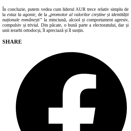
În concluzie, putem vedea cum liderul AUR trece relativ simplu de
la
extaz la agonie,
de la „
promotor al valorilor creștine și identității
naționale românești”
la minciună, alcool și comportament agresiv,
compulsiv și trivial. Din păcate, o bună parte a electoratului, dar și
unii ierarhi ortodocși, îl apreciază și îl susțin.
Share
SHARE
this
Opens
content
in
a
new
window