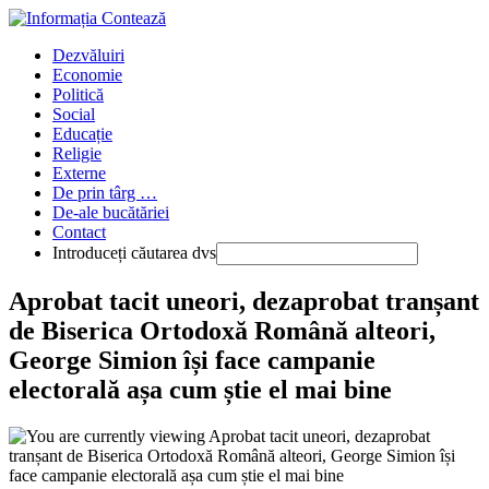
Skip
to
Main
Dezvăluiri
content
Menu
Economie
Politică
Social
Educație
Religie
Externe
De prin târg …
De-ale bucătăriei
Contact
Introduceți căutarea dvs
Press
Aprobat tacit uneori, dezaprobat tranșant
Escape
de Biserica Ortodoxă Română alteori,
to
close
George Simion își face campanie
the
electorală așa cum știe el mai bine
Main
Menu
panel