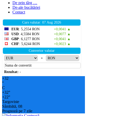
De prin târg …
De-ale bucătăriei
Contact
Curs valutar: 07 Aug 2026
EUR
: 5,2554 RON
+0,0041 ▲
USD
: 4,5584 RON
+0,0077 ▲
GBP
: 6,1277 RON
+0,0041 ▲
CHF
: 5,6244 RON
+0,0023 ▲
Convertor valutar
»
Rezultat:
-
+
32
°
C
+
32°
+
22°
Targoviste
Sâmbătă, 08
Prognoză pe 7 zile