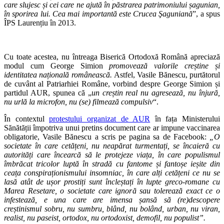
care slujesc și cei care ne ajută în păstrarea patrimoniului șagunian,
în sporirea lui. Cea mai importantă este Crucea Şaguniană
”, a spus
ÎPS Laurențiu în 2013.
Cu toate acestea, nu întreaga Biserică Ortodoxă Română apreciază
modul cum George Simion
promovează valorile creștine și
identitatea națională românească.
Astfel, Vasile Bănescu, purtătorul
de cuvânt al Patriarhiei Române, vorbind despre George Simion și
partidul AUR, spunea că „
un creștin real nu agresează, nu înjură,
nu urlă la microfon, nu (se) filmează compulsiv
“.
În contextul
protestului organizat de AUR
în fața Ministerului
Sănătății împotriva unui pretins document care ar impune vaccinarea
obligatorie, Vasile Bănescu a scris pe pagina sa de Facebook:
„O
societate în care cetățeni, nu neapărat turmentați, se încaieră cu
autorități care încearcă să le protejeze viața, în care populismul
îmbrăcat tricolor luptă în stradă cu fantome și fantoșe ieșite din
ceața conspiraționismului insomniac, în care alți cetățeni ce nu se
lasă atât de ușor prostiți sunt încleștați în lupte greco-romane cu
Marea Resetare, o societate care ignoră sau tolerează exact ce o
infestează, e una care are imensa șansă să (re)descopere
creștinismul sobru, nu sumbru, blând, nu bolând, urban, nu viran,
realist, nu paseist, ortodox, nu ortodoxist, demofil, nu populist”.