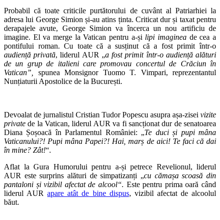
Probabil că toate criticile purtătorului de cuvânt al Patriarhiei la
adresa lui George Simion și-au atins ținta. Criticat dur și taxat pentru
derapajele avute, George Simion va încerca un nou artificiu de
imagine. El va merge la Vatican pentru a-și
lipi imaginea
de cea a
pontifului roman. Cu toate că a susținut că a fost primit într-o
audiență privată
, liderul AUR „
a fost primit într-o audiență alături
de un grup de italieni care promovau
concertul de Crăciun în
Vatican”,
spunea Monsignor Tuomo T. Vimpari, reprezentantul
Nunțiaturii Apostolice de la București.
Devoalat de jurnalistul Cristian Tudor Popescu asupra așa-zisei
vizite
private
de la Vatican, liderul AUR va fi sancționat dur de senatoarea
Diana Șoșoacă în Parlamentul României: „
Te duci și pupi mâna
Vaticanului?! Pupi mâna Papei?! Hai, marș de aici! Te faci că dai
în mine? Zât!
“.
Aflat la Gura Humorului pentru a-și petrece Revelionul, liderul
AUR este surprins alături de simpatizanți „
cu cămașa scoasă din
pantaloni și vizibil afectat de alcool“.
Este pentru prima oară când
liderul AUR
apare atât de bine dispus
, vizibil afectat de alcoolul
băut.