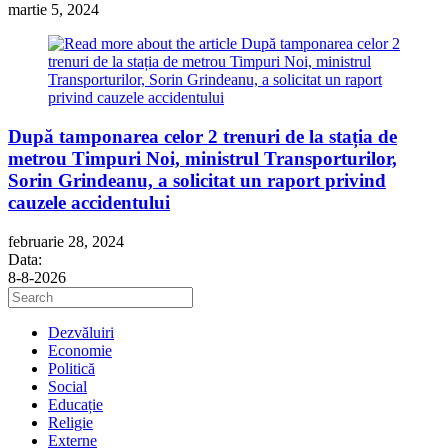
martie 5, 2024
După tamponarea celor 2 trenuri de la stația de
metrou Timpuri Noi, ministrul Transporturilor,
Sorin Grindeanu, a solicitat un raport privind
cauzele accidentului
februarie 28, 2024
Data:
8-8-2026
Press
Escape
to
Dezvăluiri
close
Economie
the
Politică
search
Social
panel.
Educație
Religie
Externe