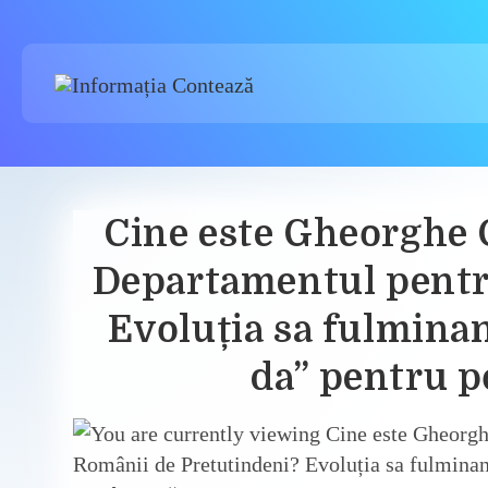
Skip
to
content
Cine este Gheorghe C
Departamentul pentr
Evoluția sa fulmina
da” pentru p