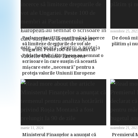
ianuarie 13, 2024
noiembrie 25, 202
Parlamentarii UE continuă să încerce
De două mii 
să limiteze drepturile de vot ale
plătim și n
Ungariei. Peste 100 de membri ai
Parlamentului European au semnat o
scrisoare în care susțin că această
mișcare este „necesară” pentru a
proteja valorile Uniunii Europene
martie 11, 2024
noiembrie 21, 202
Ministerul Finanțelor a anunțat că
Premierul M