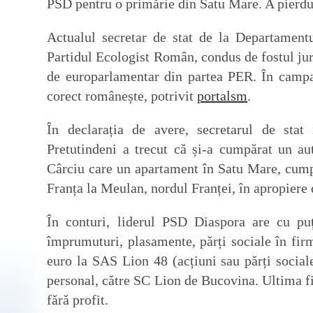
PSD pentru o primărie din Satu Mare. A pierdu
Actualul secretar de stat de la Departamentu
Partidul Ecologist Român, condus de fostul jur
de europarlamentar din partea PER. În campan
corect românește, potrivit
portalsm
.
În declarația de avere, secretarul de sta
Pretutindeni a trecut că și-a cumpărat un au
Cârciu care un apartament în Satu Mare, cumpă
Franța la Meulan, nordul Franței, în apropiere 
În conturi, liderul PSD Diaspora are cu pu
împrumuturi, plasamente, părți sociale în fir
euro la SAS Lion 48 (acțiuni sau părți socia
personal, către SC Lion de Bucovina. Ultima fi
fără profit.