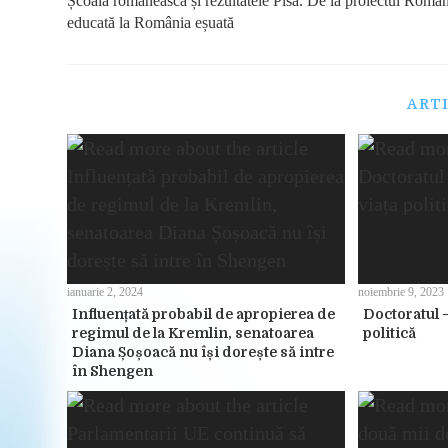
Școala românească și rezultatele Pisa. De la proiectul Româ
articles
educată la România eșuată
ART
ianuarie 2, 2024
noiembrie 9, 2023
Influențată probabil de apropierea de
Doctoratul –
regimul de la Kremlin, senatoarea
politică
Diana Șoșoacă nu își dorește să intre
în Shengen