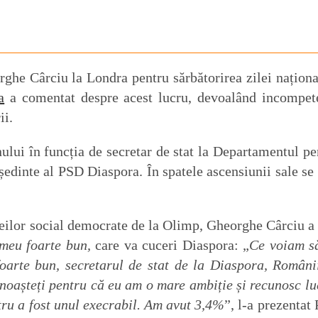
orghe Cârciu la Londra pentru sărbătorirea zilei naționa
a
a comentat despre acest lucru, devoalând incompet
ii.
nului în funcția de secretar de stat la Departamentul pe
ședinte al PSD Diaspora. În spatele ascensiunii sale se 
emeilor social democrate de la Olimp, Gheorghe Cârciu a 
 meu foarte bun,
care va cuceri Diaspora: „
Ce voiam s
foarte bun, secretarul de stat de la Diaspora, Români
unoașteți pentru că eu am o mare ambiție și recunosc lu
stru a fost unul execrabil. Am avut 3,4%
”, l-a prezentat 