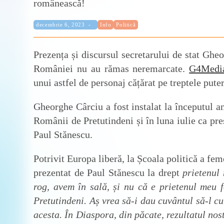
Categorie:
Publicat:
decembrie 6, 2023
Info
Politică
Prezența și discursul secretarului de stat Ghe
României nu au rămas neremarcate.
G4Medi
unui astfel de personaj cățărat pe treptele puter
Gheorghe Cârciu a fost instalat la începutul a
Românii de Pretutindeni și în luna iulie ca pre
Paul Stănescu.
Potrivit Europa liberă, la Școala politică a f
prezentat de Paul Stănescu la drept
prietenul
rog, avem în sală, și nu că e prietenul meu 
Pretutindeni. Aș vrea să-i dau cuvântul să-l c
acesta. În Diaspora, din păcate, rezultatul no