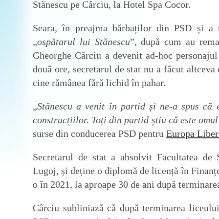
Stănescu pe Cârciu, la Hotel Spa Cocor.
Seara, în preajma bărbaților din PSD și a s
„
ospătarul lui Stănescu
”, după cum au remar
Gheorghe Cârciu a devenit ad-hoc personajul 
două ore, secretarul de stat nu a făcut altceva
cine rămânea fără lichid în pahar.
„
Stănescu a venit în partid și ne-a spus că
construcțiilor. Toți din partid știu că este omu
surse din conducerea PSD pentru
Europa Liber
Secretarul de stat a absolvit Facultatea de
Lugoj, și deține o diplomă de licență în Finan
o în 2021, la aproape 30 de ani după terminarea
Cârciu subliniază că după terminarea liceului 