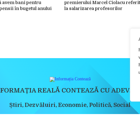
să avem bani pentru
premierului Marcel Ciolacu referi
pensii în bugetul anului
la salarizarea profesorilor
u
NFORMAȚIA REALĂ CONTEAZĂ CU ADEVĂR
Știri, Dezvăluiri, Economie, Politică, Social
Copyright 2023 - Informatia Conteaza - Toate drepturile sunt rezervate
Politica de Confidențialitate
 pentru uzul personal sau necomercial. Sunt INTERZISE copierea, reproducerea, rec
ervicii complete sau derivate, precum și orice modalitate de exploatare a conțin