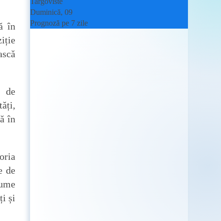
Targoviste
Duminică, 09
Prognoză pe 7 zile
ă în
iție
ască
i de
ăți,
ă în
oria
e de
nume
i și