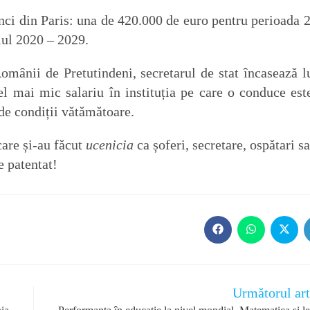
nci din Paris: una de 420.000 de euro pentru perioada 
lul 2020 – 2029.
omânii de Pretutindeni, secretarul de stat încasează l
l mai mic salariu în instituția pe care o conduce est
 de condiții vătămătoare.
care și-au făcut
ucenicia
ca șoferi, secretare, ospătari s
e patentat!
Opens
Opens
Opens
in
in
in
a
a
a
new
new
new
window
window
windo
Următorul art