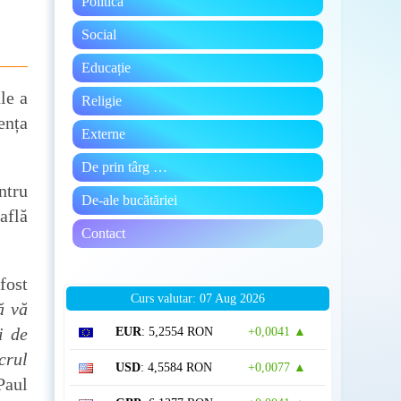
Politică
Social
Educație
le a
Religie
ența
Externe
De prin târg …
ntru
De-ale bucătăriei
află
Contact
fost
Curs valutar: 07 Aug 2026
ă vă
i de
EUR
: 5,2554 RON
+0,0041 ▲
crul
USD
: 4,5584 RON
+0,0077 ▲
Paul