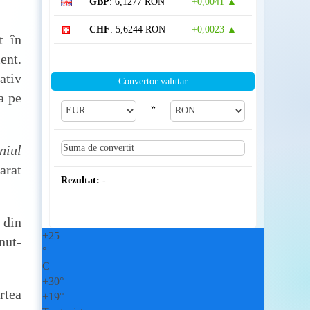
GBP
: 6,1277 RON
+0,0041 ▲
CHF
: 5,6244 RON
+0,0023 ▲
t în
ent.
ativ
Convertor valutar
a pe
»
niul
arat
Rezultat:
-
 din
+
25
nut-
°
C
+
30°
rtea
+
19°