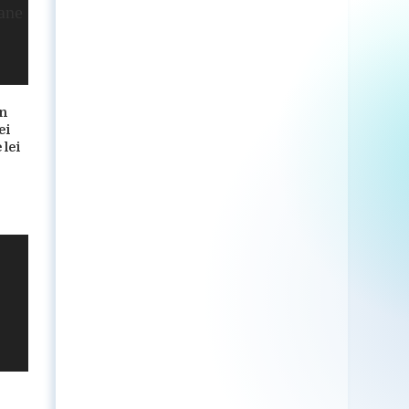
in
ei
 lei