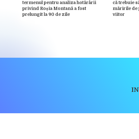
termenul pentru analiza hotărârii
că trebuie 
privind Roșia Montană a fost
măririle de 
prelungit la 90 de zile
viitor
I
Utilizatorii pot descărca și tipări conținut de pe acest site doar
de produse sau s