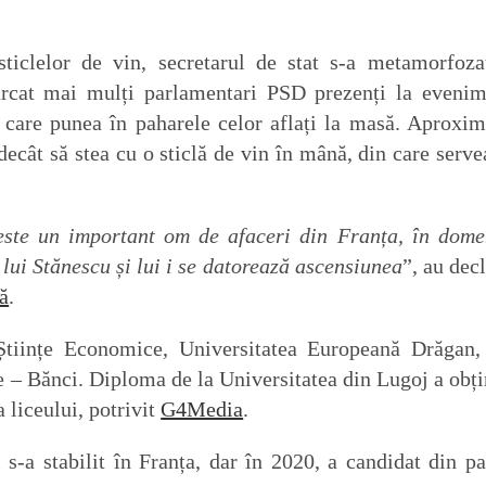
ticlelor de vin, secretarul de stat s-a metamorfoza
cat mai mulți parlamentari PSD prezenți la evenim
care punea în paharele celor aflați la masă. Aproxim
 decât să stea cu o sticlă de vin în mână, din care serve
 este un important om de afaceri din Franța, în dome
l lui Stănescu și lui i se datorează ascensiunea
”, au decl
ă
.
 Științe Economice, Universitatea Europeană Drăgan,
țe – Bănci. Diploma de la Universitatea din Lugoj a obți
 liceului, potrivit
G4Media
.
s-a stabilit în Franța, dar în 2020, a candidat din pa