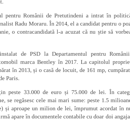
t.
l pentru Românii de Pretutindeni a intrat în politic
nalist Radu Moraru. În 2014, el a candidat pentru o poz
ie, o contracandidată l-a acuzat că nu știe să vorbe
t instalat de PSD la Departamentul pentru Români
tomobil marca Bentley în 2017. La capitolul propriet
rat în 2013, și o casă de locuit, de 161 mp, cumpărat
de Paris.
țin peste 33.000 de euro și 75.000 de lei. În categ
me, se regăsesc cele mai mari sume: peste 1.5 milioan
le) și aproape un milion de lei, împrumut acordat în 
rmă apare în documentele contabile cu doar doi angajaț