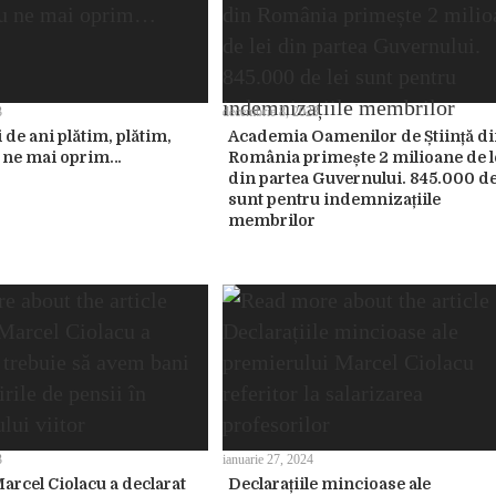
3
decembrie 8, 2023
de ani plătim, plătim,
Academia Oamenilor de Știință d
u ne mai oprim…
România primește 2 milioane de l
din partea Guvernului. 845.000 de
sunt pentru indemnizațiile
membrilor
3
ianuarie 27, 2024
arcel Ciolacu a declarat
Declarațiile mincioase ale