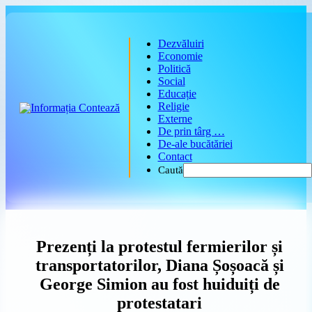
Skip
to
Main
content
Menu
Dezvăluiri
Economie
Politică
Social
Educație
Religie
Externe
De prin târg …
De-ale bucătăriei
Contact
Press
Escape
to
close
Prezenți la protestul fermierilor și
the
Main
transportatorilor, Diana Șoșoacă și
Menu
George Simion au fost huiduiți de
panel
protestatari