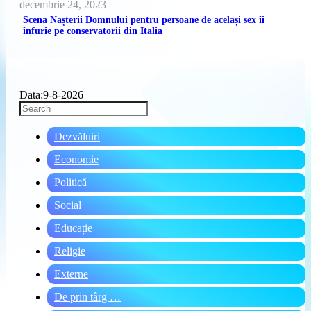
decembrie 24, 2023
Scena Nașterii Domnului pentru persoane de același sex îi
înfurie pe conservatorii din Italia
Data:
9-8-2026
Press
Escape
to
Dezvăluiri
close
the
Economie
search
panel.
Politică
Social
Educație
Religie
Externe
De prin târg …