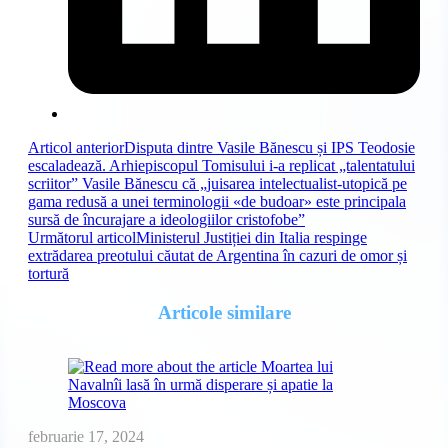
Read
Articol anterior
Disputa dintre Vasile Bănescu și IPS Teodosie
escaladează. Arhiepiscopul Tomisului i-a replicat „talentatului
more
scriitor” Vasile Bănescu că „juisarea intelectualist-utopică pe
articles
gama redusă a unei terminologii «de budoar» este principala
sursă de încurajare a ideologiilor cristofobe”
Următorul articol
Ministerul Justiției din Italia respinge
extrădarea preotului căutat de Argentina în cazuri de omor și
tortură
Articole similare
februarie 17, 2024