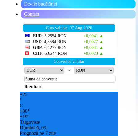
De-ale bucătăriei
Contact
Curs valutar: 07 Aug 2026
EUR
: 5,2554 RON
+0,0041 ▲
USD
: 4,5584 RON
+0,0077 ▲
GBP
: 6,1277 RON
+0,0041 ▲
CHF
: 5,6244 RON
+0,0023 ▲
Convertor valutar
»
Rezultat:
-
+
25
°
C
+
30°
+
19°
Targoviste
Duminică, 09
Prognoză pe 7 zile