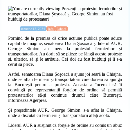
Categorie:
Publicat:
ianuarie 12, 2024
Info
Politică
Pornind de la premisa că orice acțiune publică poate aduce
capital de imagine, senatoarea Diana Șoșoacă și liderul AUR,
George Simion au mers la protestul fermierilor și
transportatorilor. Au dorit să se plieze pe lângă aceste proteste
și, ulterior, să și le atribuie. Cei doi au fost huiduiți şi li s-a
cerut să plece.
Astfel, senatoarea Diana Șoșoacă a ajuns joi seară la Chiajna,
unde se aflau fermierii şi transportatorii care doreau să ajungă
la Bucureşti pentru a protesta. Aceasta a încercat să îi
convingă pe reprezentanții forțelor de ordine să permită
protestatarilor să-şi continue drumul către București,
informează Agerpres.
Şi preşedintele AUR, George Simion, s-a aflat la Chiajna,
unde a discutat cu fermierii şi transportatorii aflaţi acolo.
Liderul AUR a susţinut că forţele de ordine au comis un abuz