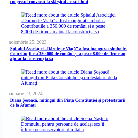
congresul convocat la sfârșitul acestei luni
noiembrie 25, 2023
Spitalul Asociației „Dăruiește Viață” a fost inaugurat simbolic.
Contribuțiile a 350.000 de români și a peste 8.000 de firme au
ajutat la construcția sa
ianuarie 23, 2024
Diana Șoșoacă, mitingul din Piața Constituției și protestatarii
de la Afumați