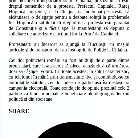
prin blocarea transportatorilor în Chiajna, precizând că este
dreptul oamenilor de a protesta. Prefectul Capitalei, Rareş
Hopincă, prezent şi el la Chiajna, i-a îndemnat pe aceştia să
alcătuiască o delegaţie pentru a dezbate soluţii la problemele
lor. Hopincă a subliniat că dreptul de a protesta este garantat
de Constituţie şi a făcut apel la manifestanţi să depună o
solicitare de autorizare a acţiunii lor la Primăria Capitalei.
Protestatarii au încercat să ajungă la Bucureşti cu maşini
agricole şi de transport, dar au fost opriţi de Poliţie la Chiajna.
Cei doi politicieni români au fost huiduiți de o parte dintre
protestatari, care le-au cerut să plece, acuzându-i că urmăresc
doar să câștige voturi. Cu toate acestea, în stilul caracteristic,
cu telefonul în mână prin transmisiune live și contrându-se cu
autoritățile statului, cei doi lideri de partid așa își desfășoară
campania electorală. Toate sondajele de opinie prezintă cele 2
partide ca fiind principalele beneficiare ale degringoladei din
politică și din societate.
Share
SHARE
this
Opens
content
in
a