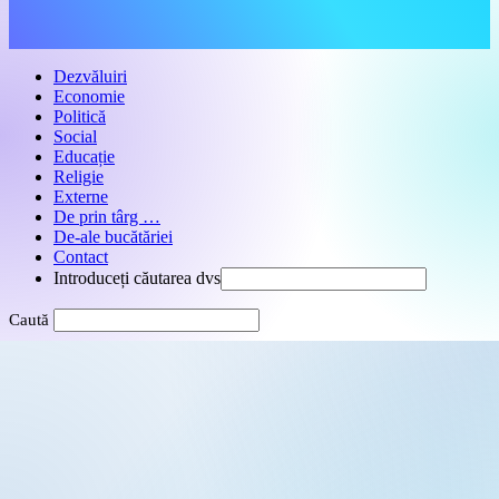
Dezvăluiri
Economie
Politică
Social
Educație
Religie
Externe
De prin târg …
De-ale bucătăriei
Contact
Introduceți căutarea dvs
Search
this
website