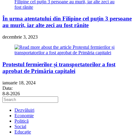
În urma atentatului din Filipine cel puțin 3 persoane
au murit, iar alte zeci au fost rănite
decembrie 3, 2023
Protestul fermierilor și transportatorilor a fost
aprobat de Primăria capitalei
ianuarie 18, 2024
Data:
8-8-2026
Press
Escape
to
Dezvăluiri
close
Economie
the
Politică
search
Social
panel.
Educație