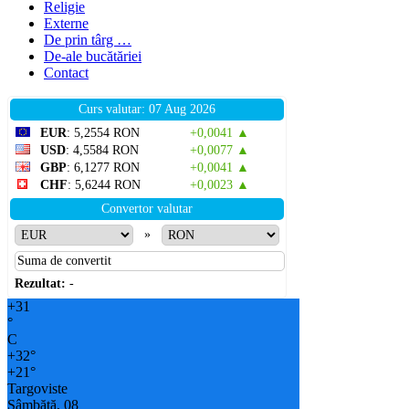
Religie
Externe
De prin târg …
De-ale bucătăriei
Contact
Curs valutar: 07 Aug 2026
EUR
: 5,2554 RON
+0,0041 ▲
USD
: 4,5584 RON
+0,0077 ▲
GBP
: 6,1277 RON
+0,0041 ▲
CHF
: 5,6244 RON
+0,0023 ▲
Convertor valutar
»
Rezultat:
-
+
31
°
C
+
32°
+
21°
Targoviste
Sâmbătă, 08