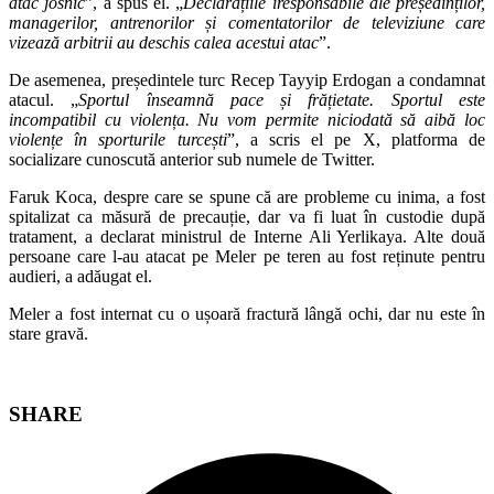
atac josnic
”, a spus el. „
Declarațiile iresponsabile ale președinților,
managerilor, antrenorilor și comentatorilor de televiziune care
vizează arbitrii au deschis calea acestui atac
”.
De asemenea, președintele turc Recep Tayyip Erdogan a condamnat
atacul. „
Sportul înseamnă pace și frățietate. Sportul este
incompatibil cu violența. Nu vom permite niciodată să aibă loc
violențe în sporturile turcești
”, a scris el pe X, platforma de
socializare cunoscută anterior sub numele de Twitter.
Faruk Koca, despre care se spune că are probleme cu inima, a fost
spitalizat ca măsură de precauție, dar va fi luat în custodie după
tratament, a declarat ministrul de Interne Ali Yerlikaya. Alte două
persoane care l-au atacat pe Meler pe teren au fost reținute pentru
audieri, a adăugat el.
Meler a fost internat cu o ușoară fractură lângă ochi, dar nu este în
stare gravă.
Share
SHARE
this
Opens
content
in