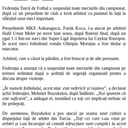
Federația Turcă de Fotbal a suspendat toate meciurile din campionat,
după ce un președinte de club a lovit arbitrul cu pumnul în față la
sfârșitul unui meci important.
Președintele MKE Ankaragucu, Faruk Koca, l-a atacat pe arbitrul
Halil Umut Meler pe teren luni seara, după fluierul final, după un
egal 1-1 într-un meci din Super Ligă împotriva lui Caykur Rizespor.
În acest meci fotbalistul român Olimpiu Moruțan a fost titular și
marcator.
Arbitrul, care a căzut la pământ, a fost bruscat și de alte persoane.
Federația a anunțat că a suspendat toate meciurile din campionat pe
termen nelimitat după o ședință de urgență organizată pentru a
discuta despre violențe.
„
În numele fotbalului, acest atac este nefericit și rușinos
”, a declarat
șeful federației, Mehmet Buyukeksi, după întâlnire. „
Noi spunem că
este suficient
”, a adăugat el, insistând ca toți cei implicați trebuie să
fie pedepsiți.
De asemenea, Buyukeksi a pus atacul pe seama unei culturi a
disprețului față de arbitri din Turcia. „
Toți cei care i-au vizat pe
arbitri și i-au încurajat să comită infracțiuni sunt complici la acest