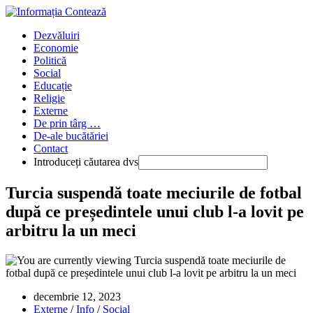
Skip
to
Main
Dezvăluiri
content
Menu
Economie
Politică
Social
Educație
Religie
Externe
De prin târg …
De-ale bucătăriei
Contact
Introduceți căutarea dvs
Press
Turcia suspendă toate meciurile de fotbal
Escape
după ce președintele unui club l-a lovit pe
to
close
arbitru la un meci
the
Main
Menu
panel
Publicat:
decembrie 12, 2023
Categorie:
Externe
/
Info
/
Social