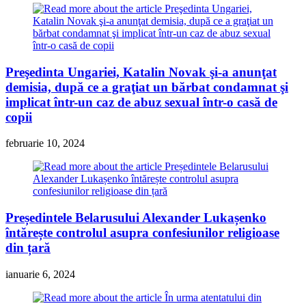
Preşedinta Ungariei, Katalin Novak şi-a anunţat
demisia, după ce a graţiat un bărbat condamnat şi
implicat într-un caz de abuz sexual într-o casă de
copii
februarie 10, 2024
Președintele Belarusului Alexander Lukașenko
întărește controlul asupra confesiunilor religioase
din țară
ianuarie 6, 2024