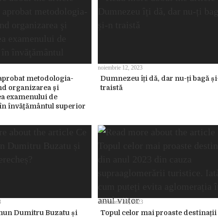
noiembrie 12, 2023
aprobat metodologia-
Dumnezeu îți dă, dar nu-ți bagă și
nd organizarea şi
traistă
ea examenului de
n învăţământul superior
3
decembrie 30, 2023
mun Dumitru Buzatu și
Topul celor mai proaste destinații