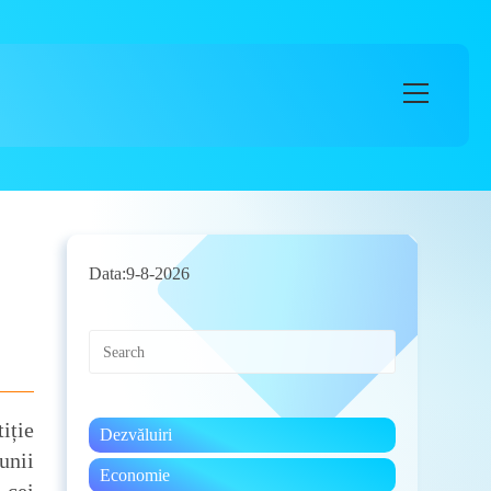
Main
Menu
Data:
9-8-2026
Press
Escape
to
close
the
iție
Dezvăluiri
search
unii
panel.
Economie