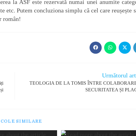
ederea la ASF este rezervată numai unei anumite catego
ante etc. Putem concluziona simplu că cel care reușește s
ar român!
Opens
Opens
Opens
in
in
in
a
a
a
new
new
new
window
window
windo
Următorul art
ți
TEOLOGIA DE LA TOMIS ÎNTRE COLABORAR
și
SECURITATEA ȘI PLA
ICOLE SIMILARE