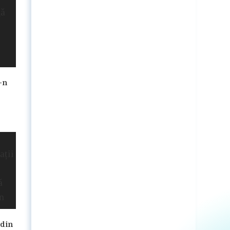
-n
 din