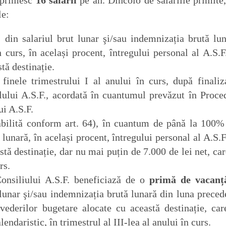
i primesc
16 salarii
pe an. Dincolo de salariile primite,
le:
in salariul brut lunar şi/sau indemnizația brută lun
 curs, în același procent, întregului personal al A.S.F.
tă destinație.
 finele trimestrului I al anului în curs, după finaliz
alului A.S.F., acordată în cuantumul prevăzut în Proce
ui A.S.F.
bilită conform art. 64), în cuantum de până la 100%
 lunară, în același procent, întregului personal al A.S.F.
tă destinație, dar nu mai puțin de 7.000 de lei net, car
rs.
Consiliului A.S.F. beneficiază de o
primă de vacanț
lunar şi/sau indemnizația brută lunară din luna preced
evederilor bugetare alocate cu această destinație, car
lendaristic, în trimestrul al III-lea al anului în curs.