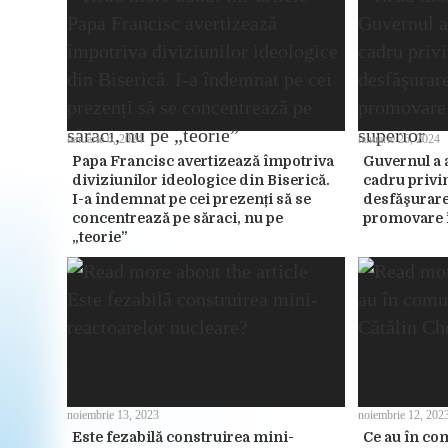
ianuarie 6, 2024
ianuarie 25, 2024
Papa Francisc avertizează împotriva
Guvernul a 
diviziunilor ideologice din Biserică.
cadru privi
I-a îndemnat pe cei prezenți să se
desfăşurar
concentrează pe săraci, nu pe
promovare î
„teorie”
noiembrie 13, 2023
noiembrie 12, 202
Este fezabilă construirea mini-
Ce au în co