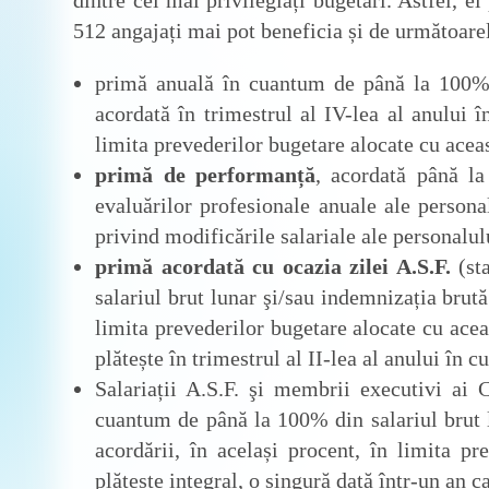
dintre cei mai privilegiați bugetari. Astfel, e
512 angajați mai pot beneficia și de următoare
primă anuală în cuantum de până la 100% d
acordată în trimestrul al IV-lea al anului în
limita prevederilor bugetare alocate cu aceas
primă de performanță
, acordată până la
evaluărilor profesionale anuale ale person
privind modificările salariale ale personalul
primă acordată cu ocazia zilei A.S.F.
(sta
salariul brut lunar şi/sau indemnizația brută
limita prevederilor bugetare alocate cu aceas
plătește în trimestrul al II-lea al anului în cu
Salariații A.S.F. şi membrii executivi ai 
cuantum de până la 100% din salariul brut 
acordării, în același procent, în limita pr
plătește integral, o singură dată într-un an ca