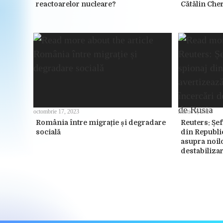
reactoarelor nucleare?
Cătălin Che
octombrie 17, 2023
martie 5, 2024
România între migrație și degradare
Reuters: Șef
socială
din Republi
asupra noil
destabilizar