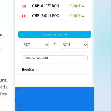
GBP
: 6,1277 RON
+0,0041 ▲
CHF
: 5,6244 RON
+0,0023 ▲
mesc
Convertor valutar
»
i.
Rezultat:
-
urul
ația
+
25
fost
°
C
+
30°