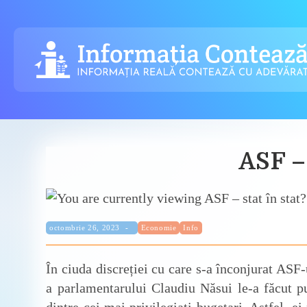
Skip
to
content
ASF – 
Categorie:
Publicat:
octombrie 26, 2023
Economie
Info
În ciuda discreției cu care s-a înconjurat ASF-ul
a parlamentarului Claudiu Năsui le-a făcut pub