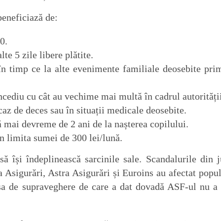
 beneficiază de:
0.
e 5 zile libere plătite.
 în timp ce la alte evenimente familiale deosebite pri
cediu cu cât au vechime mai multă în cadrul autorități
 caz de deces sau în situații medicale deosebite.
mai devreme de 2 ani de la nașterea copilului.
n limita sumei de 300 lei/lună.
ă își îndeplinească sarcinile sale. Scandalurile din j
a Asigurări, Astra Asigurări și Euroins au afectat popul
ipsa de supraveghere de care a dat dovadă ASF-ul nu a 