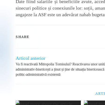
Date fiind salariile și beneficiile avute, acc
sinecuri politice și conexiunile lor: soții, am
angajeze la ASF este un adevărat nabab buget
SHARE
SHARE
THIS
CONTENT
Articol anterior
Read
more
Va fi reactivată Mitropolia Tomisului? Reactivarea unor unită
articles
administrativ-bisericești a ținut și ține de situația bisericească 
politic-administrativă existentă
ART