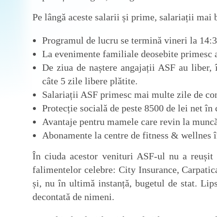
Pe lângă aceste salarii și prime, salariații mai
Programul de lucru se termină vineri la 14:3
La evenimente familiale deosebite primesc alt
De ziua de naștere angajații ASF au liber,
câte 5 zile libere plătite.
Salariații ASF primesc mai multe zile de con
Protecție socială de peste 8500 de lei net în
Avantaje pentru mamele care revin la muncă 
Abonamente la centre de fitness & wellnes î
În ciuda acestor venituri ASF-ul nu a reușit s
falimentelor celebre: City Insurance, Carpatic
și, nu în ultimă instanță, bugetul de stat. L
decontată de nimeni.