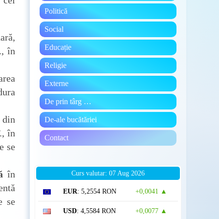
 cei
Politică
Social
ară,
Educație
, în
Religie
area
Externe
dura
De prin târg …
 din
De-ale bucătăriei
, în
Contact
e se
ă
în
Curs valutar: 07 Aug 2026
entă
EUR
: 5,2554 RON
+0,0041 ▲
e se
USD
: 4,5584 RON
+0,0077 ▲