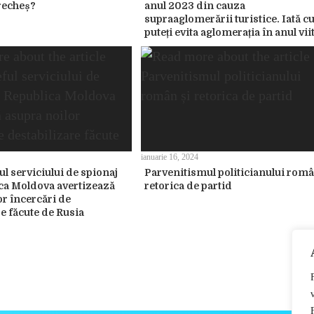
recheș?
anul 2023 din cauza
supraaglomerării turistice. Iată 
puteți evita aglomerația în anul vii
ianuarie 16, 2024
ul serviciului de spionaj
Parvenitismul politicianului româ
ca Moldova avertizează
retorica de partid
or încercări de
e făcute de Rusia