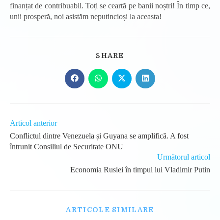
finanțat de contribuabil. Toți se ceartă pe banii noștri! În timp ce,
unii prosperă, noi asistăm neputincioși la aceasta!
SHARE
SHARE
THIS
CONTENT
Opens
Opens
Opens
Opens
in
in
in
in
a
a
a
a
new
new
new
new
window
window
window
window
Read
Articol anterior
more
Conflictul dintre Venezuela și Guyana se amplifică. A fost
articles
întrunit Consiliul de Securitate ONU
Următorul articol
Economia Rusiei în timpul lui Vladimir Putin
ARTICOLE SIMILARE