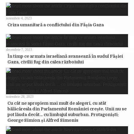
noiembrie 4, 2023
Criza umanitară a conflictului din Fâșia Gaza
decembrie 7, 2023
În timp ce armata israeliană avansează în sudul Fâșiei
Gaza, civilii fug din calea războiului
noiembrie 28, 2023
Cu cât ne apropiem mai mult de alegeri, cu atât
bălăcăreala din Parlamentul României crește. Unii nu se
pot lăuda decât… cu limbajul suburban. Protagoniști:
George Simion și Alfred Simonis