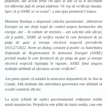
plafonare, dar aceste firme vin apoi la stat ca să le decontăm
noi diferenţa faţă de preţul plafonat. Vă rog să verificaţi situaţia.
Sper că şi ANRE se va sesiza
”, a mai spus premierul Ciolacu.
Ministrul Burduja a răspunsul criticilor premierului: „
Ministerul
Energiei nu are drept legal de control asupra furnizorilor din
energie, dar – în calitate de ministru – am solicitat atât oficial,
cât şi public, ANRE să verifice modul în care furnizorii de pe
piaţa de gaze şi energie electrică respectă prevederile
OUG27/2022. Avem un dialog constant şi pozitiv cu Autoritatea
Naţională de Reglementare în domeniul Energiei (ANRE)
privind modul în care furnizorii de pe piaţa de gaze şi energie
electrică respectă legislaţia în vigoare, ANRE fiind singura
instituţie abilitată să efectueze aceste verificări
”.
Am putea spune că asistăm la aruncarea răspunderii
de la Ana la
Caiafa
. Altă instituție din subordinea guvernului este abilitată să
scoată castanele din foc.
La acest schimb de replici guvernamental cetățeanul român
asistă neputincios. Prejudiciu este plătit de statul român, care este