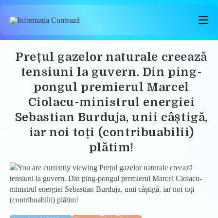
Skip
to
content
Prețul gazelor naturale creează
tensiuni la guvern. Din ping-
pongul premierul Marcel
Ciolacu-ministrul energiei
Sebastian Burduja, unii câștigă,
iar noi toți (contribuabilii)
plătim!