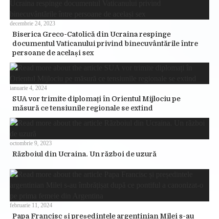
decembrie 24, 2023
Biserica Greco-Catolică din Ucraina respinge
documentul Vaticanului privind binecuvântările între
persoane de același sex
ianuarie 4, 2024
SUA vor trimite diplomați în Orientul Mijlociu pe
măsură ce tensiunile regionale se extind
octombrie 9, 2023
Războiul din Ucraina. Un război de uzură
februarie 11, 2024
Papa Francisc și președintele argentinian Milei s-au