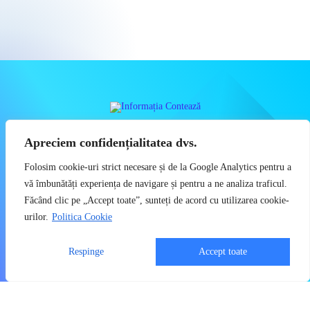
INFORMAȚIA REALĂ CONTEAZĂ CU
Apreciem confidențialitatea dvs.
ADEVĂRAT
Folosim cookie-uri strict necesare și de la Google Analytics pentru a
Știri, Dezvăluiri, Economie, Politică, Social
vă îmbunătăți experiența de navigare și pentru a ne analiza traficul.
Făcând clic pe „Accept toate”, sunteți de acord cu utilizarea cookie-
Copyright 2023 - Informatia Conteaza - Toate drepturile sunt rezervate
urilor.
Politica Cookie
Politica de Confidențialitate
Utilizatorii pot descărca și tipări conținut de pe acest site doar pentru
Respinge
Accept toate
uzul personal sau necomercial. Sunt INTERZISE copierea,
reproducerea, recompilarea, distribuirea, publicarea, afișarea,
modificarea, crearea de produse sau servicii complete sau derivate,
precum și orice modalitate de exploatare a conținutului site-ului.