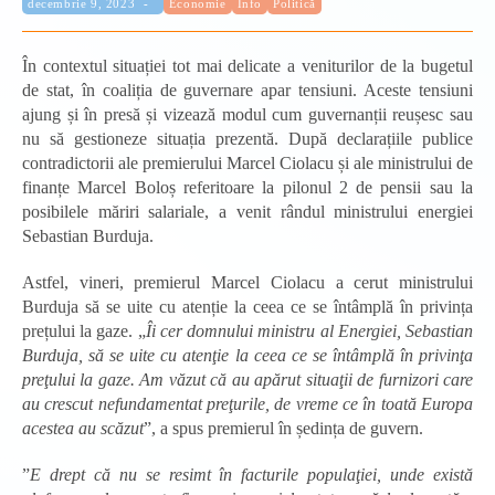
Categorie:
Publicat:
decembrie 9, 2023
Economie
Info
Politică
În contextul situației tot mai delicate a veniturilor de la bugetul
de stat, în coaliția de guvernare apar tensiuni. Aceste tensiuni
ajung și în presă și vizează modul cum guvernanții reușesc sau
nu să gestioneze situația prezentă. După declarațiile publice
contradictorii ale premierului Marcel Ciolacu și ale ministrului de
finanțe Marcel Boloș referitoare la pilonul 2 de pensii sau la
posibilele măriri salariale, a venit rândul ministrului energiei
Sebastian Burduja.
Astfel, vineri, premierul Marcel Ciolacu a cerut ministrului
Burduja să se uite cu atenție la ceea ce se întâmplă în privința
prețului la gaze. „
Îi cer domnului ministru al Energiei, Sebastian
Burduja, să se uite cu atenţie la ceea ce se întâmplă în privinţa
preţului la gaze. Am văzut că au apărut situaţii de furnizori care
au crescut nefundamentat preţurile, de vreme ce în toată Europa
acestea au scăzut
”, a spus premierul în ședința de guvern.
”
E drept că nu se resimt în facturile populaţiei, unde există