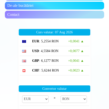
De-ale bucătăriei
Contact
Curs valutar: 07 Aug 2026
EUR
: 5,2554 RON
+0,0041 ▲
USD
: 4,5584 RON
+0,0077 ▲
GBP
: 6,1277 RON
+0,0041 ▲
CHF
: 5,6244 RON
+0,0023 ▲
Convertor valutar
»