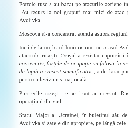
Forțele ruse s-au bazat pe atacurile aeriene î
Au recurs la noi grupuri mai mici de atac p
Avdiivka.
Moscova și-a concentrat atenția asupra regiuni
Încă de la mijlocul lunii octombrie orașul Avd
atacurile rusești. Orașul a rezistat capturării
consecutiv, forțele de ocupație au folosit în 
de luptă a crescut semnificativ
„, a declarat p
pentru televiziunea națională.
Pierderile rusești de pe front au crescut. Ruș
operațiuni din sud.
Statul Major al Ucrainei, în buletinul său de 
Avdiivka și satele din apropiere, pe lângă cele