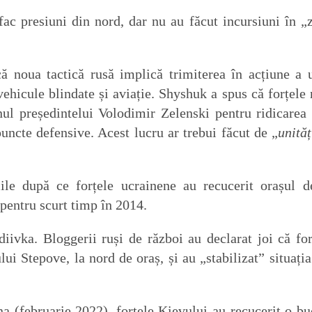
ac presiuni din nord, dar nu au făcut incursiuni în „
ă noua tactică rusă implică trimiterea în acțiune a 
vehicule blindate și aviație. Shyshuk a spus că forțele 
inul președintelui Volodimir Zelenski pentru ridicarea
 puncte defensive. Acest lucru ar trebui făcut de „
unităț
țiile după ce forțele ucrainene au recucerit orașul d
t pentru scurt timp în 2014.
iivka. Bloggerii ruși de război au declarat joi că for
ui Stepove, la nord de oraș, și au „stabilizat” situația
a (februarie 2022), forțele Kievului au recucerit o bu