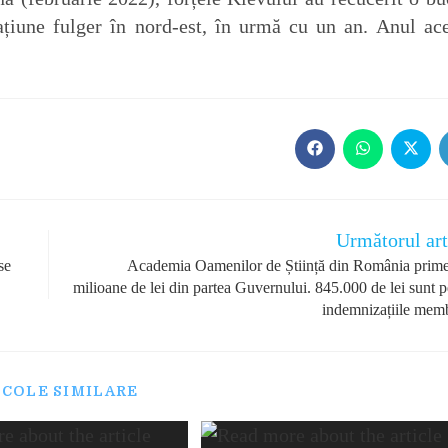
ațiune fulger în nord-est, în urmă cu un an. Anul ace
Opens
Opens
Opens
in
in
in
a
a
a
new
new
new
window
window
windo
Următorul art
se
Academia Oamenilor de Știință din România prime
milioane de lei din partea Guvernului. 845.000 de lei sunt p
indemnizațiile memb
ICOLE SIMILARE