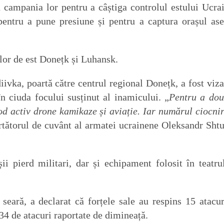
n campania lor pentru a câștiga controlul estului Ucrai
entru a pune presiune și pentru a captura orașul ase
lor de est Donețk și Luhansk.
iivka, poartă către centrul regional Donețk, a fost viza
 în ciuda focului susținut al inamicului. „
Pentru a dou
mod activ drone kamikaze și aviație. Iar numărul ciocnir
urtătorul de cuvânt al armatei ucrainene Oleksandr Sht
ii pierd militari, dar și echipament folosit în teatru
seară, a declarat că forțele sale au respins 15 atacur
 34 de atacuri raportate de dimineață.