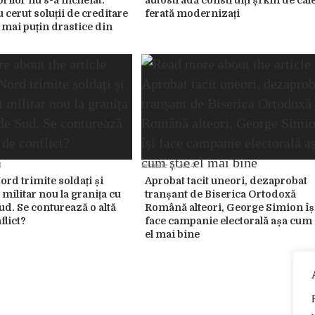
rilor nu s-a încheiat.
autostradă construiți și km de cal
 cerut soluții de creditare
ferată modernizați
 mai puțin drastice din
3
ianuarie 2, 2024
rd trimite soldați și
Aprobat tacit uneori, dezaprobat
militar nou la granița cu
tranșant de Biserica Ortodoxă
ud. Se conturează o altă
Română alteori, George Simion îș
flict?
face campanie electorală așa cum 
el mai bine