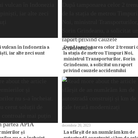
februarie 28, 2024
i vulcan în Indonezia a
După tamponarea celor 2 trenuri 
iști, iar alte zeci sunt
la stația de metrou Timpuri Noi,
ministrul Transporturilor, Sorin
Grindeanu, a solicitat un raport
privind cauzele accidentului
decembrie 20, 2023
rmierilor și
La sfârșit de an numărăm km de