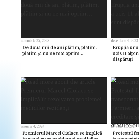
noiembrie 25, 2023
decembrie 4, 2023
De două mii de ani plătim, plătim,
Erupția unu
plătim și nu ne mai oprim…
ucis 11 alpin
dispăruți
ianuarie 4, 2024
ianuarie 13, 2024
Premierul Marcel Ciolacu se implică
Protestul fe