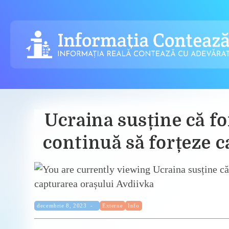
Skip
to
content
Ucraina susține că for
continuă să forțeze 
Categorie:
Publicat:
decembrie 8, 2023
Externe
Info