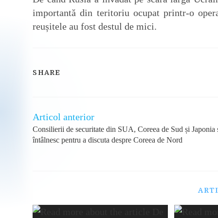
importantă din teritoriu ocupat printr-o oper
reușitele au fost destul de mici.
SHARE
SHARE
THIS
CONTENT
Articol anterior
Read
more
Consilierii de securitate din SUA, Coreea de Sud și Japonia 
articles
întâlnesc pentru a discuta despre Coreea de Nord
ART