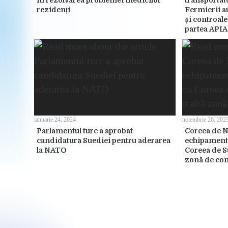
în rezolvarea problemei medicilor
transportato
rezidenți
Fermierii au
și controale
partea APIA
ianuarie 24, 2024
noiembrie 26, 202
Parlamentul turc a aprobat
Coreea de No
candidatura Suediei pentru aderarea
echipament 
la NATO
Coreea de S
zonă de con