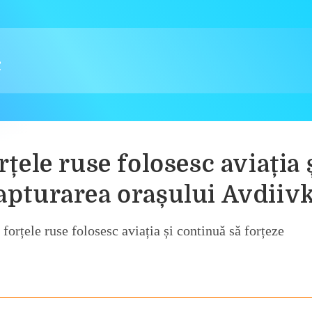
țele ruse folosesc aviația 
capturarea orașului Avdiiv