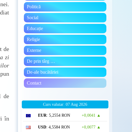
nei.
Politică
diat
Social
Educație
Religie
t de
Externe
a zi
De prin târg …
ilor
De-ale bucătăriei
upun
Contact
l de
Curs valutar: 07 Aug 2026
EUR
: 5,2554 RON
+0,0041 ▲
i în
USD
: 4,5584 RON
+0,0077 ▲