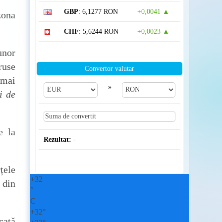
GBP
: 6,1277 RON
+0,0041 ▲
zona
CHF
: 5,6244 RON
+0,0023 ▲
unor
ruse
Convertor valutar
 mai
»
i de
e la
Rezultat:
-
țele
+
32
 din
°
C
+
32°
cată