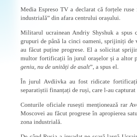
Media Espreso TV a declarat că forțele ruse f
industrială” din afara centrului orașului.
Militarul ucrainean Andriy Shyshuk a spus c
grupuri de până la cinci oameni, sprijiniți de 
au făcut puține progrese. El a solicitat sprij
multor fortificații în jurul orașelor și a altor
geniu, nu de unități de asalt
”, a spus el.
În jurul Avdiivka au fost ridicate fortifica
separatiștii finanțați de ruși, care l-au captura
Conturile oficiale rusești menționează rar Avd
Moscovei au făcut progrese în apropierea satul
zona industrială.
De când Rusia a invadat pe scară largă Ucrain