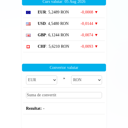
Curs valutar: 05 Aug 2026
EUR
: 5,2489 RON
-0,0008 ▼
USD
: 4,5480 RON
-0,0144 ▼
GBP
: 6,1244 RON
-0,0074 ▼
CHF
: 5,6210 RON
-0,0093 ▼
Convertor valutar
»
Rezultat:
-