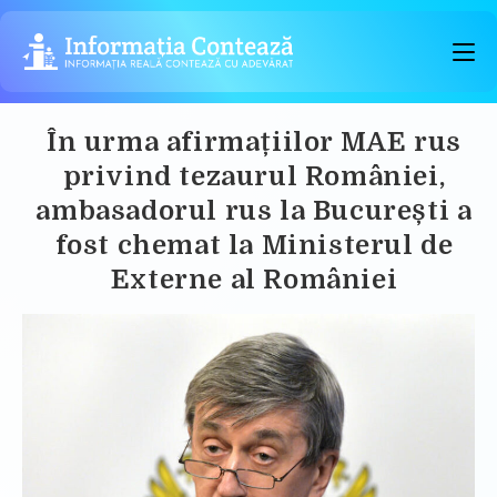
Skip
to
content
În urma afirmațiilor MAE rus
privind tezaurul României,
ambasadorul rus la București a
fost chemat la Ministerul de
Externe al României