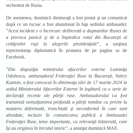
sechestrat de Rusia.
De asemenea, duminică dimineaţă a fost postat şi un comunicat
după ce un rucsac a fost abandonat în faţa sediului ambasadei:
”
Acest incident e o încercare deliberată a duşmanilor Rusiei de
a provoca panică şi de a împiedica votul din Bucureşti al
cetăţenilor ruşi la alegerile prezidenţiale
”, a susţinut
reprezentanţa diplomatică în postarea de pe pagina sa de
Facebook.
”
Din dispoziţia ministrului afacerilor externe Luminiţa
Odobescu, ambasadorul Federaţiei Ruse la Bucureşti, Valery
Kuzmin, a fost convocat în dimineaţa zilei de 17 martie 2024 la
sediul Ministerului Afacerilor Externe în legătură cu o serie de
declaraţii recente ale părţii ruse. Ambasadorului i-a fost
transmisă nemulţumirea profundă a părţii române cu privire la
maniera deformată, trunchiată şi neconformă în care sunt
abordate, inclusiv în comunicarea publică a Ambasadei
Federaţiei Ruse, teme importante, cu relevanţă bilaterală, care
îşi au originea în trecutul istoric
”, a anunţat duminică MAE.