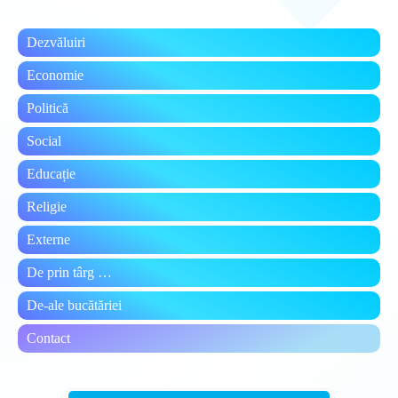
clo
the
Dezvăluiri
sea
pan
Economie
Politică
Social
Educație
Religie
Externe
De prin târg …
De-ale bucătăriei
Contact