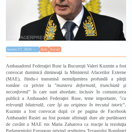
Categorie:
Publicat:
martie 17, 2024
Info
Social
Ambasadorul Federaţiei Ruse la Bucureşti Valeri Kuzmin a fost
convocat duminică dimineaţă la Ministerul Afacerilor Externe
(MAE), fiindu-i transmisă nemulţumirea profundă a părţii
române cu privire la ”
maniera deformată, trunchiată şi
neconformă
” în care sunt abordate, inclusiv în comunicarea
publică a Ambasadei Federaţiei Ruse, teme importante, ”
cu
relevanţă bilaterală, care îşi au originea în trecutul istoric
”.
Kuzmin a fost convocat după ce pe pagina de Facebook
Ambasadei Rusiei au fost postate afirmaţii dure ale purtătoarei
de cuvânt a MAE rus Maria Zaharova ca reacţie la rezoluţia
Parlamentului European privind restituirea Tezaurului României