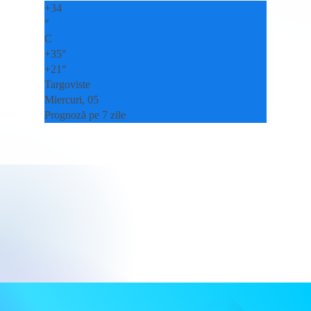
+
34
°
C
+
35°
+
21°
Targoviste
Miercuri, 05
Prognoză pe 7 zile