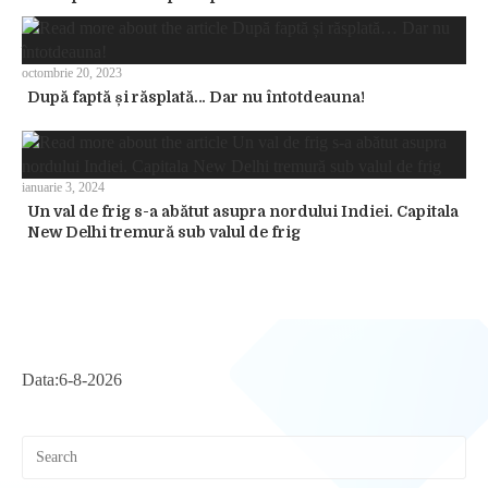
octombrie 20, 2023
După faptă și răsplată… Dar nu întotdeauna!
ianuarie 3, 2024
Un val de frig s-a abătut asupra nordului Indiei. Capitala
New Delhi tremură sub valul de frig
Data:
6-8-2026
Pre
Esc
to