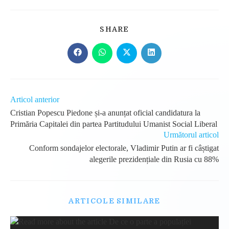
SHARE
SHARE
THIS
CONTENT
Opens
Opens
Opens
Opens
in
in
in
in
a
a
a
a
new
new
new
new
window
window
window
window
Read
Articol anterior
more
Cristian Popescu Piedone și-a anunțat oficial candidatura la
articles
Primăria Capitalei din partea Partitudului Umanist Social Liberal
Următorul articol
Conform sondajelor electorale, Vladimir Putin ar fi câștigat
alegerile prezidențiale din Rusia cu 88%
ARTICOLE SIMILARE