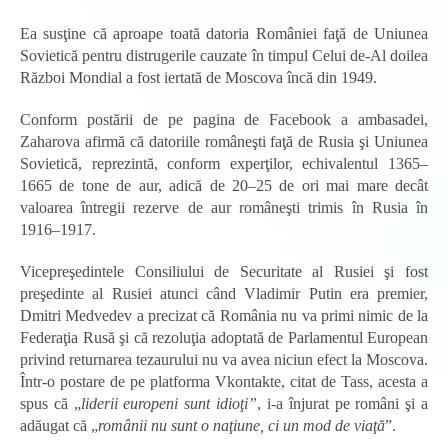
Ea susţine că aproape toată datoria României faţă de Uniunea
Sovietică pentru distrugerile cauzate în timpul Celui de-Al doilea
Război Mondial a fost iertată de Moscova încă din 1949.
Conform postării de pe pagina de Facebook a ambasadei,
Zaharova afirmă că datoriile româneşti faţă de Rusia şi Uniunea
Sovietică, reprezintă, conform experţilor, echivalentul 1365–
1665 de tone de aur, adică de 20–25 de ori mai mare decât
valoarea întregii rezerve de aur româneşti trimis în Rusia în
1916–1917.
Vicepreşedintele Consiliului de Securitate al Rusiei şi fost
preşedinte al Rusiei atunci când Vladimir Putin era premier,
Dmitri Medvedev a precizat că România nu va primi nimic de la
Federaţia Rusă şi că rezoluţia adoptată de Parlamentul European
privind returnarea tezaurului nu va avea niciun efect la Moscova.
Într-o postare de pe platforma Vkontakte, citat de Tass, acesta a
spus că „
liderii europeni sunt idioţi”
, i-a înjurat pe români şi a
adăugat că „
românii nu sunt o naţiune, ci un mod de viaţă
”.