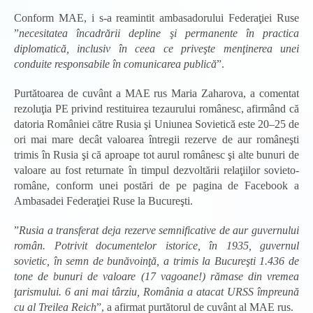
Conform MAE, i s-a reamintit ambasadorului Federaţiei Ruse
”
necesitatea încadrării depline şi permanente în practica
diplomatică, inclusiv în ceea ce priveşte menţinerea unei
conduite responsabile în comunicarea publică
”.
Purtătoarea de cuvânt a MAE rus Maria Zaharova, a comentat
rezoluţia PE privind restituirea tezaurului românesc, afirmând că
datoria României către Rusia şi Uniunea Sovietică este 20–25 de
ori mai mare decât valoarea întregii rezerve de aur româneşti
trimis în Rusia şi că aproape tot aurul românesc şi alte bunuri de
valoare au fost returnate în timpul dezvoltării relaţiilor sovieto-
române, conform unei postări de pe pagina de Facebook a
Ambasadei Federaţiei Ruse la Bucureşti.
”
Rusia a transferat deja rezerve semnificative de aur guvernului
român. Potrivit documentelor istorice, în 1935, guvernul
sovietic, în semn de bunăvoinţă, a trimis la Bucureşti 1.436 de
tone de bunuri de valoare (17 vagoane!) rămase din vremea
ţarismului. 6 ani mai târziu, România a atacat URSS împreună
cu al Treilea Reich
”, a afirmat purtătorul de cuvânt al MAE rus.