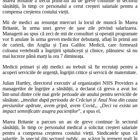
Marea Britanie a trecut printr-un an de greve continue în sectorul
sănătății, în timp ce personalul a cerut creșteri salariale pentru a
compensa creșterea costului vieții.
Mii de medici au renunțat miercuri la locul de muncă în Marea
Britanie, în urma unei greve de șase zile privind salarizarea.
Managerii au spus că zeci de mii de consulturi și operații programate
vor fi anulate în urma grevei medicilor debutanți, aflați în primii ani
de carieră, din Anglia și Țara Galilor. Medicii, care formează
coloana vertebrală a îngrijirii spitalicești și clinice, plănuiesc să nu
mai lucreze până marți la ora 7 dimineața.
Medicii primari și alți medici au trebuit să fie recrutați pentru a
acoperi serviciile de urgență, îngrijiri critice și servicii de maternitate.
Julian Hartley, directorul executiv al organizației NHS Providers a
managerilor de îngrijire a sănătății, a declarat că greva a avut loc
într-unul dintre cele mai grele perioade ale anului pentru serviciile de
sănătate, „
imediat după perioada de Crăciun și Anul Nou din cauza
presiunilor apărute, avem gripă, avem Covid
„. „
Deci va exista un
impact semnificativ asupra pacienților
”, a spus el.
Marea Britanie a parcurs un an de greve continue în sectorul
sănătății, în timp ce personalul medical a solicitat creșteri salariale
pentru a compensa creșterea costului vieții. Sindicatele spun că
salariile, în special din sectorul public, au scăzut în termeni reali în