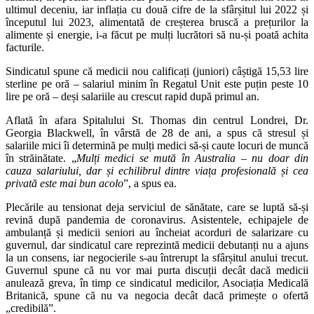
ultimul deceniu, iar inflația cu două cifre de la sfârșitul lui 2022 și
începutul lui 2023, alimentată de creșterea bruscă a prețurilor la
alimente și energie, i-a făcut pe mulți lucrători să nu-și poată achita
facturile.
Sindicatul spune că medicii nou calificați (juniori) câștigă 15,53 lire
sterline pe oră – salariul minim în Regatul Unit este puțin peste 10
lire pe oră – deși salariile au crescut rapid după primul an.
Aflată în afara Spitalului St. Thomas din centrul Londrei, Dr.
Georgia Blackwell, în vârstă de 28 de ani, a spus că stresul și
salariile mici îi determină pe mulți medici să-și caute locuri de muncă
în străinătate. „
Mulți medici se mută în Australia – nu doar din
cauza salariului, dar și echilibrul dintre viața profesională și cea
privată este mai bun acolo
”, a spus ea.
Plecările au tensionat deja serviciul de sănătate, care se luptă să-și
revină după pandemia de coronavirus. Asistentele, echipajele de
ambulanță și medicii seniori au încheiat acorduri de salarizare cu
guvernul, dar sindicatul care reprezintă medicii debutanți nu a ajuns
la un consens, iar negocierile s-au întrerupt la sfârșitul anului trecut.
Guvernul spune că nu vor mai purta discuții decât dacă medicii
anulează greva, în timp ce sindicatul medicilor, Asociația Medicală
Britanică, spune că nu va negocia decât dacă primește o ofertă
„credibilă”.