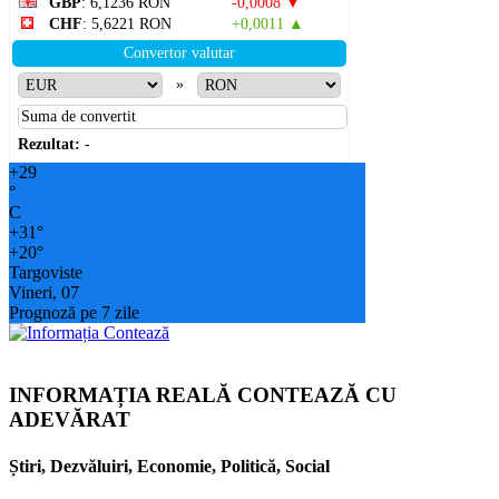
GBP
: 6,1236 RON
-0,0008 ▼
CHF
: 5,6221 RON
+0,0011 ▲
Convertor valutar
»
Rezultat:
-
+
29
°
C
+
31°
+
20°
Targoviste
Vineri, 07
Prognoză pe 7 zile
INFORMAȚIA REALĂ CONTEAZĂ CU
ADEVĂRAT
Știri, Dezvăluiri, Economie, Politică, Social