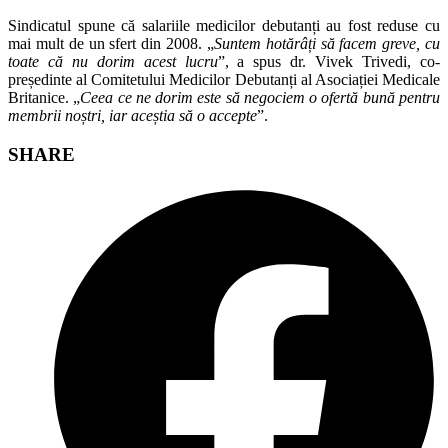
Sindicatul spune că salariile medicilor debutanți au fost reduse cu
mai mult de un sfert din 2008. „
Suntem hotărâți să facem greve, cu
toate că nu dorim acest lucru
”, a spus dr. Vivek Trivedi, co-
președinte al Comitetului Medicilor Debutanți al Asociației Medicale
Britanice. „
Ceea ce ne dorim este să negociem o ofertă bună pentru
membrii noștri, iar aceștia să o accepte
”.
Share
SHARE
this
Opens
content
in
a
new
window