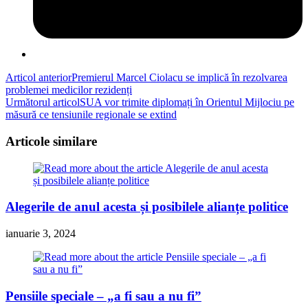
Read
Articol anterior
Premierul Marcel Ciolacu se implică în rezolvarea
problemei medicilor rezidenți
more
Următorul articol
SUA vor trimite diplomați în Orientul Mijlociu pe
articles
măsură ce tensiunile regionale se extind
Articole similare
Alegerile de anul acesta și posibilele alianțe politice
ianuarie 3, 2024
Pensiile speciale – „a fi sau a nu fi”