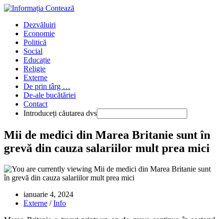
Skip
to
Main
Dezvăluiri
content
Menu
Economie
Politică
Social
Educație
Religie
Externe
De prin târg …
De-ale bucătăriei
Contact
Introduceți căutarea dvs
Press
Mii de medici din Marea Britanie sunt în
Escape
grevă din cauza salariilor mult prea mici
to
close
the
Main
Menu
panel
Publicat:
ianuarie 4, 2024
Categorie:
Externe
/
Info