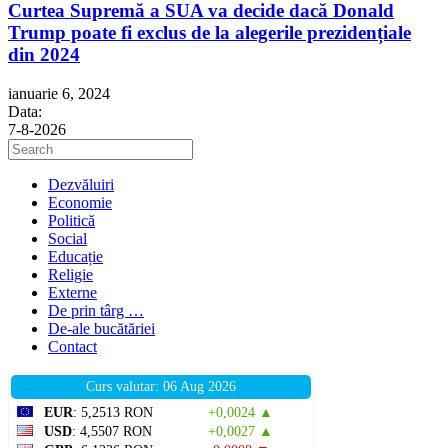
Curtea Supremă a SUA va decide dacă Donald
Trump poate fi exclus de la alegerile prezidențiale
din 2024
ianuarie 6, 2024
Data:
7-8-2026
Press
Escape
to
Dezvăluiri
close
Economie
the
Politică
search
Social
panel.
Educație
Religie
Externe
De prin târg …
De-ale bucătăriei
Contact
Curs valutar: 06 Aug 2026
EUR
: 5,2513 RON
+0,0024 ▲
USD
: 4,5507 RON
+0,0027 ▲